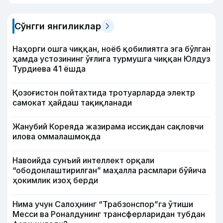
Сўнгги янгиликлар
Наҳорги ошга чиққан, ноёб қобилиятга эга бўлган
ҳамда устозининг ўғлига турмушга чиққан Юлдуз
Турдиева 41 ёшда
Қозоғистон пойтахтида тротуарларда электр
самокат ҳайдаш тақиқланади
Жанубий Кореяда жазирама иссиқдан сақловчи
илова оммалашмоқда
Навоийда сунъий интеллект орқали
“ободонлаштирилган” маҳалла расмлари бўйича
ҳокимлик изоҳ берди
Нима учун Салоҳнинг “Трабзонспор”га ўтиши
Месси ва Роналдунинг трансферларидан тубдан