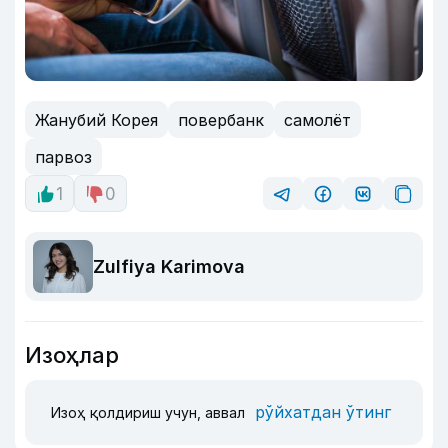
Жанубий Корея
повербанк
самолёт
парвоз
1
0
Zulfiya Karimova
Изоҳлар
рўйхатдан ўтинг
Изоҳ қолдириш учун, аввал