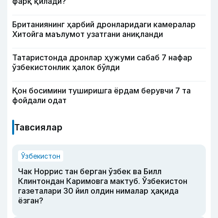
фарқ қилади?
Британиянинг ҳарбий дронларидаги камералар
Хитойга маълумот узатгани аниқланди
Татаристонда дронлар ҳужуми сабаб 7 нафар
ўзбекистонлик ҳалок бўлди
Қон босимини туширишга ёрдам берувчи 7 та
фойдали одат
Тавсиялар
Ўзбекистон
Чак Норрис тан берган ўзбек ва Билл
Клинтондан Каримовга мактуб. Ўзбекистон
газеталари 30 йил олдин нималар ҳақида
ёзган?