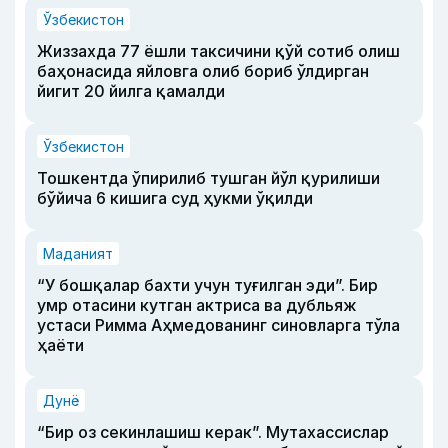
Ўзбекистон
Жиззахда 77 ёшли таксичини қўй сотиб олиш
баҳонасида яйловга олиб бориб ўлдирган
йигит 20 йилга қамалди
Ўзбекистон
Тошкентда ўпирилиб тушган йўл қурилиши
бўйича 6 кишига суд ҳукми ўқилди
Маданият
“У бошқалар бахти учун туғилган эди”. Бир
умр отасини кутган актриса ва дубльяж
устаси Римма Аҳмедованинг синовларга тўла
ҳаёти
Дунё
“Бир оз секинлашиш керак”. Мутахассислар