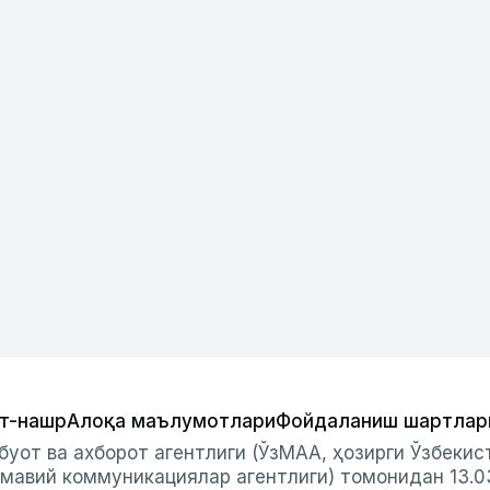
т-нашр
Алоқа маълумотлари
Фойдаланиш шартлар
буот ва ахборот агентлиги (ЎзМАА, ҳозирги Ўзбеки
мавий коммуникациялар агентлиги) томонидан 13.0