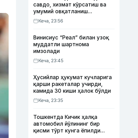
савдо, хизмат кўрсатиш ва
умумий овқатланиш
корхоналари қанча солиқ
Кеча, 23:56
тўлагани очиқланди
Винисиус “Реал” билан узоқ
муддатли шартнома
имзолади
Кеча, 23:45
Ҳусийлар ҳукумат кучларига
қарши ракеталар учирди,
камида 30 киши ҳалок бўлди
Кеча, 23:35
Тошкентда Кичик ҳалқа
автомобил йўлининг бир
қисми тўрт кунга ёпилди
(харита)