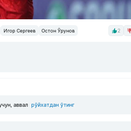
Игор Сергеев
Остон Ўрунов
2
учун, аввал
рўйхатдан ўтинг