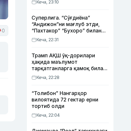
Кеча, 23:10
Суперлига. “Сўғдиёна”
“Андижон”ни мағлуб этди,
0
“Пахтакор” “Бухоро” билан
жанговар дуранг қайд этди
Кеча, 22:31
Трамп АҚШ ўқ-дорилари
ҳақида маълумот
тарқатганларга қамоқ билан
таҳдид қилди
Кеча, 22:28
“Толибон” Нангарҳор
вилоятида 72 гектар ерни
тортиб олди
Кеча, 22:04