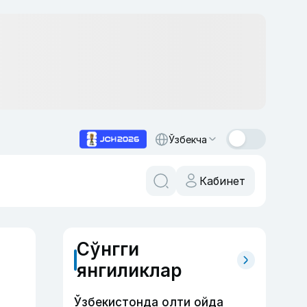
Ўзбекча
Кабинет
Сўнгги
янгиликлар
Ўзбекистонда олти ойда