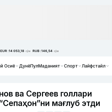
EUR :
RUB :
14 053,18
146,54
сўм
сўм
й Осиё
Дунё
Пул
Маданият
Спорт
Лайфстайл
нов ва Сергеев голлари
 “Сепаҳон”ни мағлуб этди