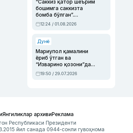
“Саккиз қатор шеърим
бошимга саккизта
бомба бўлган”.
Абдулла Ориповни
12:24 / 01.08.2026
сиёсий айбловлардан
асраб қолган воқеа
Дунё
Мариупол қамалини
ёриб ўтган ва
“Изварино қозони”дан
чиққан қаҳрамон —
19:50 / 29.07.2026
Украина армияси бош
қўмондони Драпатий
ҳақида
и
Янгиликлар архиви
Реклама
стон Республикаси Президенти
3.2015 йил санада 0944-сонли гувоҳнома