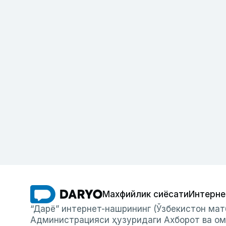
Махфийлик сиёсати
Интерне
“Дарё” интернет-нашрининг (Ўзбекистон мат
Администрацияси ҳузуридаги Ахборот ва ом