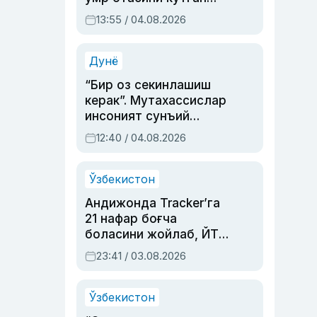
актриса ва дубльяж
13:55 / 04.08.2026
устаси Римма
Аҳмедованинг
синовларга тўла ҳаёти
Дунё
“Бир оз секинлашиш
керак”. Мутахассислар
инсоният сунъий
интеллектни бошқара
12:40 / 04.08.2026
олмай қолишидан
хавотир билдирди
Ўзбекистон
Андижонда Tracker’га
21 нафар боғча
боласини жойлаб, ЙТҲ
содир этган аёлга суд
23:41 / 03.08.2026
ҳукми ўқилди
Ўзбекистон