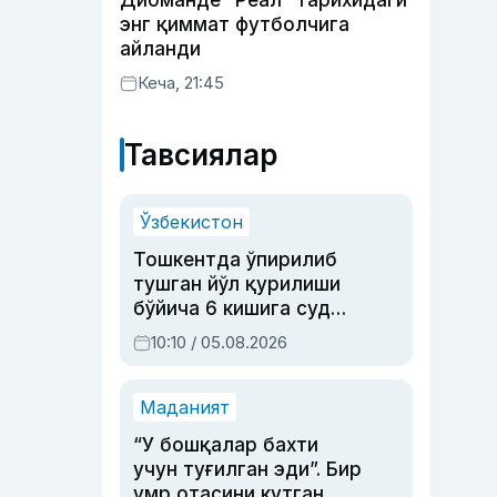
Диоманде “Реал” тарихидаги
энг қиммат футболчига
айланди
Кеча, 21:45
Тавсиялар
Ўзбекистон
Тошкентда ўпирилиб
тушган йўл қурилиши
бўйича 6 кишига суд
ҳукми ўқилди
10:10 / 05.08.2026
Маданият
“У бошқалар бахти
учун туғилган эди”. Бир
умр отасини кутган