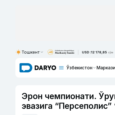
Тошкент
USD :
12 178,85
сўм
Ўзбекистон
Маркази
Эрон чемпионати. Ўру
эвазига “Персеполис”