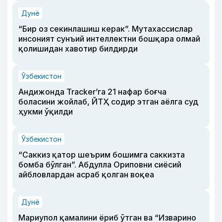
Дунё
“Бир оз секинлашиш керак”. Мутахассислар
инсоният сунъий интеллектни бошқара олмай
қолишидан хавотир билдирди
Ўзбекистон
Андижонда Tracker’га 21 нафар боғча
боласини жойлаб, ЙТҲ содир этган аёлга суд
ҳукми ўқилди
Ўзбекистон
“Саккиз қатор шеърим бошимга саккизта
бомба бўлган”. Абдулла Ориповни сиёсий
айбловлардан асраб қолган воқеа
Дунё
Мариупол қамалини ёриб ўтган ва “Изварино