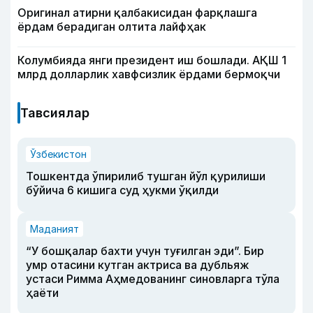
Оригинал атирни қалбакисидан фарқлашга
ёрдам берадиган олтита лайфҳак
Колумбияда янги президент иш бошлади. АҚШ 1
млрд долларлик хавфсизлик ёрдами бермоқчи
Тавсиялар
Ўзбекистон
Тошкентда ўпирилиб тушган йўл қурилиши
бўйича 6 кишига суд ҳукми ўқилди
Маданият
“У бошқалар бахти учун туғилган эди”. Бир
умр отасини кутган актриса ва дубльяж
устаси Римма Аҳмедованинг синовларга тўла
ҳаёти