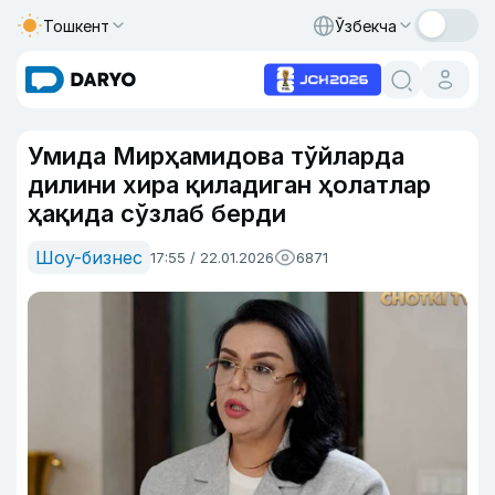
Тошкент
Ўзбекча
Умида Мирҳамидова тўйларда
дилини хира қиладиган ҳолатлар
ҳақида сўзлаб берди
Шоу-бизнес
17:55 / 22.01.2026
6871