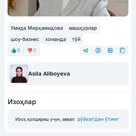
Умида Мирҳамидова
машҳурлар
шоу-бизнес
хонанда
тўй
8
0
Asila Aliboyeva
Изоҳлар
рўйхатдан ўтинг
Изоҳ қолдириш учун, аввал