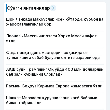
Сўнгги янгиликлар
Шри Ланкада маҳбуслар исён кўтарди: қурбон ва
жароҳатланганлар бор
Лионель Мессининг отаси Хорхе Месси вафот
этди
Фақат овқатдан эмас: қорин соҳасида ёғ
тўпланишига сабаб бўлувчи олтита зарарли одат
АҚШ суди Трампнинг Оқ уйда 400 млн долларлик
бал зали қуришини блоклади
Расман. Беҳруз Каримов Европа жамоасига ўтди
Шавкат Мирзиёев қурувчиларни касб байрами
билан табриклади