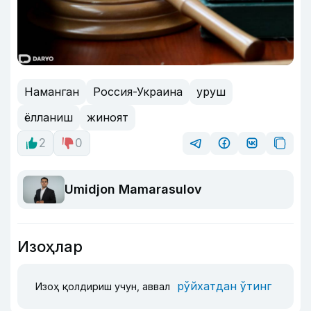
Наманган
Россия-Украина
уруш
ёлланиш
жиноят
2
0
Umidjon Mamarasulov
Изоҳлар
рўйхатдан ўтинг
Изоҳ қолдириш учун, аввал