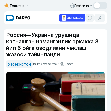
Тошкент
Ўзбекча
Россия—Украина урушида
қатнашган наманганлик эркакка 3
йил 6 ойга озодликни чеклаш
жазоси тайинланди
Ўзбекистон
16:12 / 22.01.2026
4002