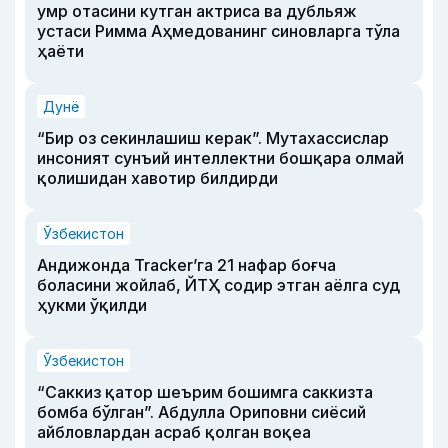
умр отасини кутган актриса ва дубльяж
устаси Римма Аҳмедованинг синовларга тўла
ҳаёти
Дунё
“Бир оз секинлашиш керак”. Мутахассислар
инсоният сунъий интеллектни бошқара олмай
қолишидан хавотир билдирди
Ўзбекистон
Андижонда Tracker’га 21 нафар боғча
боласини жойлаб, ЙТҲ содир этган аёлга суд
ҳукми ўқилди
Ўзбекистон
“Саккиз қатор шеърим бошимга саккизта
бомба бўлган”. Абдулла Ориповни сиёсий
айбловлардан асраб қолган воқеа