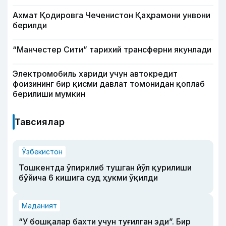
Ахмат Қодировга Чеченистон Қаҳрамони унвони
берилди
“Манчестер Сити” тарихий трансферни якунлади
Электромобиль хариди учун автокредит
фоизининг бир қисми давлат томонидан қоплаб
берилиши мумкин
Тавсиялар
Ўзбекистон
Тошкентда ўпирилиб тушган йўл қурилиши
бўйича 6 кишига суд ҳукми ўқилди
Маданият
“У бошқалар бахти учун туғилган эди”. Бир