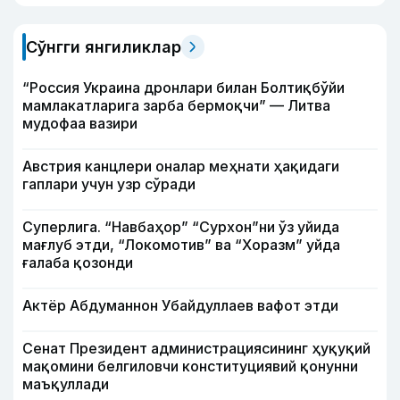
Сўнгги янгиликлар
“Россия Украина дронлари билан Болтиқбўйи
мамлакатларига зарба бермоқчи” — Литва
мудофаа вазири
Австрия канцлери оналар меҳнати ҳақидаги
гаплари учун узр сўради
Суперлига. “Навбаҳор” “Сурхон”ни ўз уйида
мағлуб этди, “Локомотив” ва “Хоразм” уйда
ғалаба қозонди
Актёр Абду­маннон Убайдуллаев вафот этди
Сенат Президент администрациясининг ҳуқуқий
мақомини белгиловчи конституциявий қонунни
маъқуллади