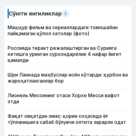
Сўнгги янгиликлар
Машҳур фильм ва сериаллардаги томошабин
пайқамаган қўпол хатолар (фото)
Россияда теракт режалаштирган ва Сурияга
кетишга уринган сурхондарёлик 4 нафар йигит
қамалди
Шри Ланкада маҳбуслар исён кўтарди: қурбон ва
жароҳатланганлар бор
Лионель Мессининг отаси Хорхе Месси вафот
этди
Фақат овқатдан эмас: қорин соҳасида ёғ
тўпланишига сабаб бўлувчи олтита зарарли одат