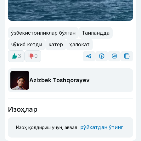
ўзбекистонликлар бўлган
Таиландда
чўкиб кетди
катер
ҳалокат
3
0
Azizbek Toshqorayev
Изоҳлар
рўйхатдан ўтинг
Изоҳ қолдириш учун, аввал