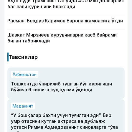
АҚШ суди Трампнинг Оқ уйда 400 млн долларлик
бал зали қуришини блоклади
Расман. Беҳруз Каримов Европа жамоасига ўтди
Шавкат Мирзиёев қурувчиларни касб байрами
билан табриклади
Тавсиялар
Ўзбекистон
Тошкентда ўпирилиб тушган йўл қурилиши
бўйича 6 кишига суд ҳукми ўқилди
Маданият
“У бошқалар бахти учун туғилган эди”. Бир
умр отасини кутган актриса ва дубльяж
устаси Римма Аҳмедованинг синовларга тўла