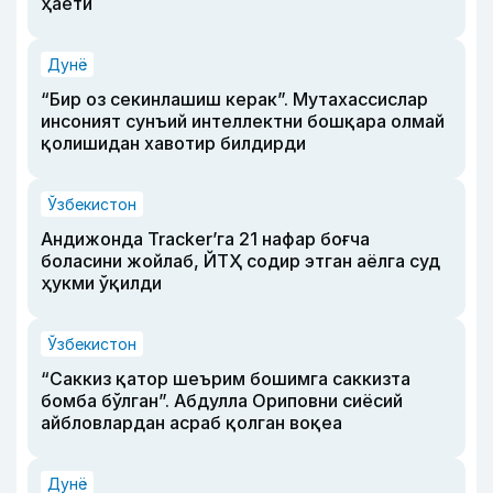
ҳаёти
Дунё
“Бир оз секинлашиш керак”. Мутахассислар
инсоният сунъий интеллектни бошқара олмай
қолишидан хавотир билдирди
Ўзбекистон
Андижонда Tracker’га 21 нафар боғча
боласини жойлаб, ЙТҲ содир этган аёлга суд
ҳукми ўқилди
Ўзбекистон
“Саккиз қатор шеърим бошимга саккизта
бомба бўлган”. Абдулла Ориповни сиёсий
айбловлардан асраб қолган воқеа
Дунё