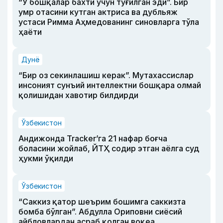
“У бошқалар бахти учун туғилган эди”. Бир
умр отасини кутган актриса ва дубльяж
устаси Римма Аҳмедованинг синовларга тўла
ҳаёти
Дунё
“Бир оз секинлашиш керак”. Мутахассислар
инсоният сунъий интеллектни бошқара олмай
қолишидан хавотир билдирди
Ўзбекистон
Андижонда Tracker’га 21 нафар боғча
боласини жойлаб, ЙТҲ содир этган аёлга суд
ҳукми ўқилди
Ўзбекистон
“Саккиз қатор шеърим бошимга саккизта
бомба бўлган”. Абдулла Ориповни сиёсий
айбловлардан асраб қолган воқеа