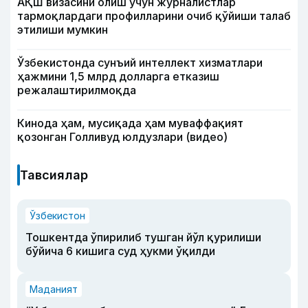
АҚШ визасини олиш учун журналистлар
тармоқлардаги профилларини очиб қўйиши талаб
этилиши мумкин
Ўзбекистонда сунъий интеллект хизматлари
ҳажмини 1,5 млрд долларга етказиш
режалаштирилмоқда
Кинода ҳам, мусиқада ҳам муваффақият
қозонган Голливуд юлдузлари (видео)
Тавсиялар
Ўзбекистон
Тошкентда ўпирилиб тушган йўл қурилиши
бўйича 6 кишига суд ҳукми ўқилди
Маданият