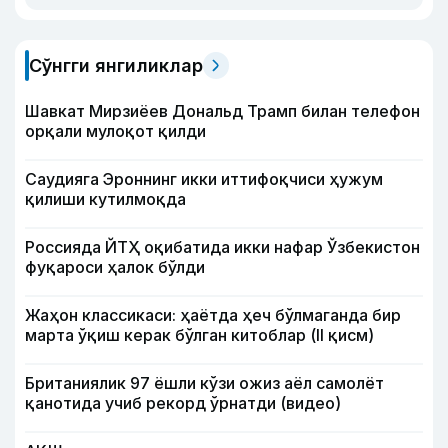
Сўнгги янгиликлар
Шавкат Мирзиёев Дональд Трамп билан телефон
орқали мулоқот қилди
Саудияга Эроннинг икки иттифоқчиси ҳужум
қилиши кутилмоқда
Россияда ЙТҲ оқибатида икки нафар Ўзбекистон
фуқароси ҳалок бўлди
Жаҳон классикаси: ҳаётда ҳеч бўлмаганда бир
марта ўқиш керак бўлган китоблар (II қисм)
Британиялик 97 ёшли кўзи ожиз аёл самолёт
қанотида учиб рекорд ўрнатди (видео)