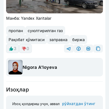
Манба: Yandex Xaritalar
пропан
суюлтирилган газ
Рақобат қўмитаси
заправка
биржа
3
0
Nigora A'loyeva
Изоҳлар
рўйхатдан ўтинг
Изоҳ қолдириш учун, аввал