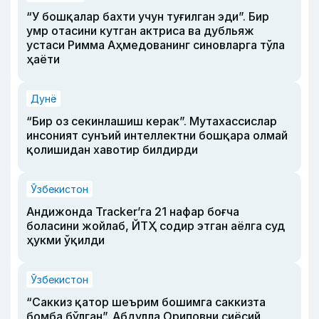
“У бошқалар бахти учун туғилган эди”. Бир
умр отасини кутган актриса ва дубльяж
устаси Римма Аҳмедованинг синовларга тўла
ҳаёти
Дунё
“Бир оз секинлашиш керак”. Мутахассислар
инсоният сунъий интеллектни бошқара олмай
қолишидан хавотир билдирди
Ўзбекистон
Андижонда Tracker’га 21 нафар боғча
боласини жойлаб, ЙТҲ содир этган аёлга суд
ҳукми ўқилди
Ўзбекистон
“Саккиз қатор шеърим бошимга саккизта
бомба бўлган”. Абдулла Ориповни сиёсий