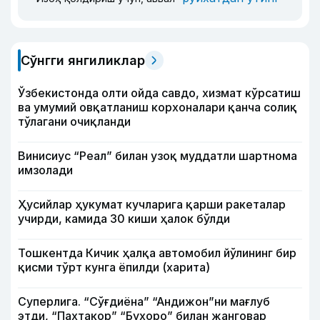
Сўнгги янгиликлар
Ўзбекистонда олти ойда савдо, хизмат кўрсатиш
ва умумий овқатланиш корхоналари қанча солиқ
тўлагани очиқланди
Винисиус “Реал” билан узоқ муддатли шартнома
имзолади
Ҳусийлар ҳукумат кучларига қарши ракеталар
учирди, камида 30 киши ҳалок бўлди
Тошкентда Кичик ҳалқа автомобил йўлининг бир
қисми тўрт кунга ёпилди (харита)
Суперлига. “Сўғдиёна” “Андижон”ни мағлуб
этди, “Пахтакор” “Бухоро” билан жанговар