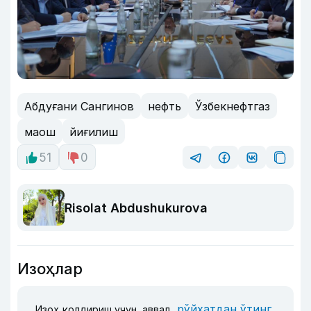
Абдуғани Сангинов
нефть
Ўзбекнефтгаз
маош
йиғилиш
51
0
Risolat Abdushukurova
Изоҳлар
рўйхатдан ўтинг
Изоҳ қолдириш учун, аввал