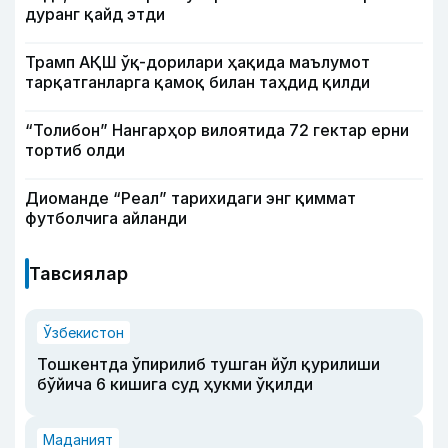
дуранг қайд этди
Трамп АҚШ ўқ-дорилари ҳақида маълумот
тарқатганларга қамоқ билан таҳдид қилди
“Толибон” Нангарҳор вилоятида 72 гектар ерни
тортиб олди
Диоманде “Реал” тарихидаги энг қиммат
футболчига айланди
Тавсиялар
Ўзбекистон
Тошкентда ўпирилиб тушган йўл қурилиши
бўйича 6 кишига суд ҳукми ўқилди
Маданият