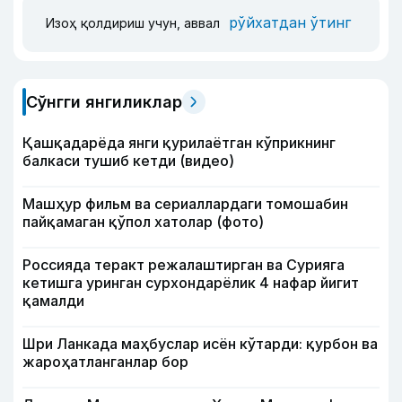
рўйхатдан ўтинг
Изоҳ қолдириш учун, аввал
Сўнгги янгиликлар
Қашқадарёда янги қурилаётган кўприкнинг
балкаси тушиб кетди (видео)
Машҳур фильм ва сериаллардаги томошабин
пайқамаган қўпол хатолар (фото)
Россияда теракт режалаштирган ва Сурияга
кетишга уринган сурхондарёлик 4 нафар йигит
қамалди
Шри Ланкада маҳбуслар исён кўтарди: қурбон ва
жароҳатланганлар бор