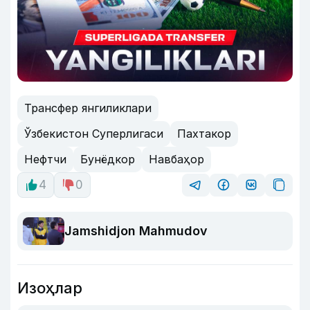
Трансфер янгиликлари
Ўзбекистон Суперлигаси
Пахтакор
Нефтчи
Бунёдкор
Навбаҳор
4
0
Jamshidjon Mahmudov
Изоҳлар