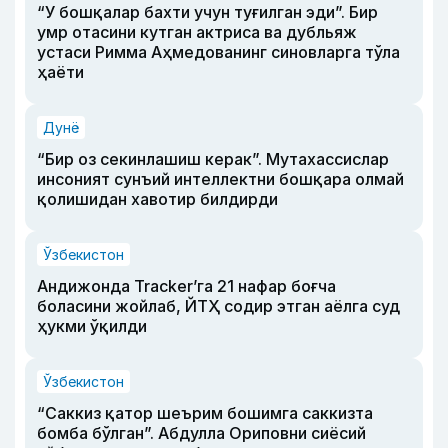
“У бошқалар бахти учун туғилган эди”. Бир
умр отасини кутган актриса ва дубльяж
устаси Римма Аҳмедованинг синовларга тўла
ҳаёти
Дунё
“Бир оз секинлашиш керак”. Мутахассислар
инсоният сунъий интеллектни бошқара олмай
қолишидан хавотир билдирди
Ўзбекистон
Андижонда Tracker’га 21 нафар боғча
боласини жойлаб, ЙТҲ содир этган аёлга суд
ҳукми ўқилди
Ўзбекистон
“Саккиз қатор шеърим бошимга саккизта
бомба бўлган”. Абдулла Ориповни сиёсий