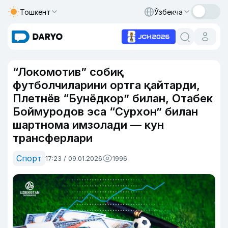
Тошкент
Ўзбекча
“Локомотив” собиқ
футболчиларини ортга қайтарди,
Плетнёв “Бунёдкор” билан, Отабек
Боймуродов эса “Сурхон” билан
шартнома имзолади — кун
трансферлари
Спорт
17:23 / 09.01.2026
1996