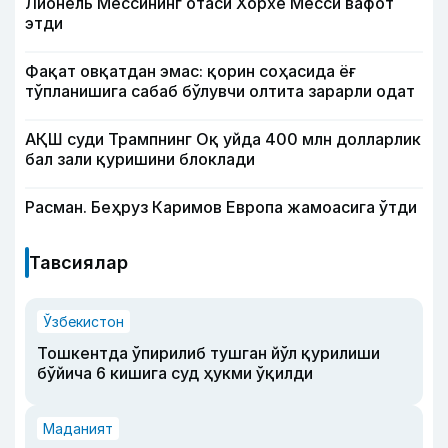
Лионель Мессининг отаси Хорхе Месси вафот
этди
Фақат овқатдан эмас: қорин соҳасида ёғ
тўпланишига сабаб бўлувчи олтита зарарли одат
АҚШ суди Трампнинг Оқ уйда 400 млн долларлик
бал зали қуришини блоклади
Расман. Беҳруз Каримов Европа жамоасига ўтди
Тавсиялар
Ўзбекистон
Тошкентда ўпирилиб тушган йўл қурилиши
бўйича 6 кишига суд ҳукми ўқилди
Маданият