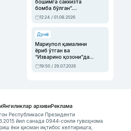
бошимга саккизта
бомба бўлган”.
Абдулла Ориповни
12:24 / 01.08.2026
сиёсий айбловлардан
асраб қолган воқеа
Дунё
Мариупол қамалини
ёриб ўтган ва
“Изварино қозони”дан
чиққан қаҳрамон —
19:50 / 29.07.2026
Украина армияси бош
қўмондони Драпатий
ҳақида
и
Янгиликлар архиви
Реклама
стон Республикаси Президенти
3.2015 йил санада 0944-сонли гувоҳнома
риш ёки қисман иқтибос келтиришга,