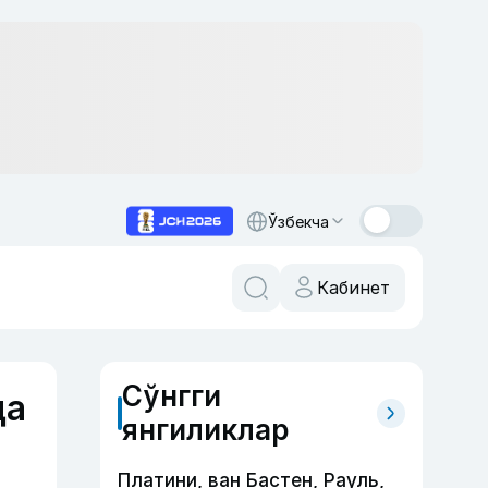
Ўзбекча
Кабинет
Сўнгги
да
янгиликлар
Платини, ван Бастен, Рауль,