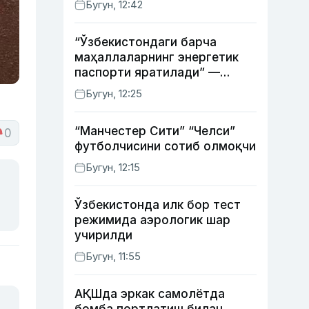
Бугун, 12:42
“Ўзбекистондаги барча
маҳаллаларнинг энергетик
паспорти яратилади” —
энергетика вазири
Бугун, 12:25
“Манчестер Сити” “Челси”
0
футболчисини сотиб олмоқчи
Бугун, 12:15
Ўзбекистонда илк бор тест
режимида аэрологик шар
учирилди
Бугун, 11:55
АҚШда эркак самолётда