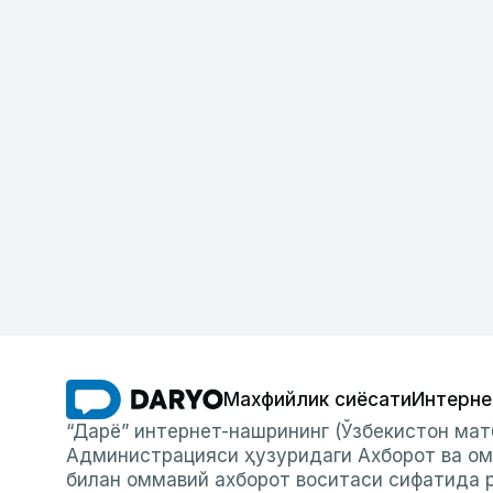
Махфийлик сиёсати
Интерне
“Дарё” интернет-нашрининг (Ўзбекистон мат
Администрацияси ҳузуридаги Ахборот ва ом
билан оммавий ахборот воситаси сифатида р