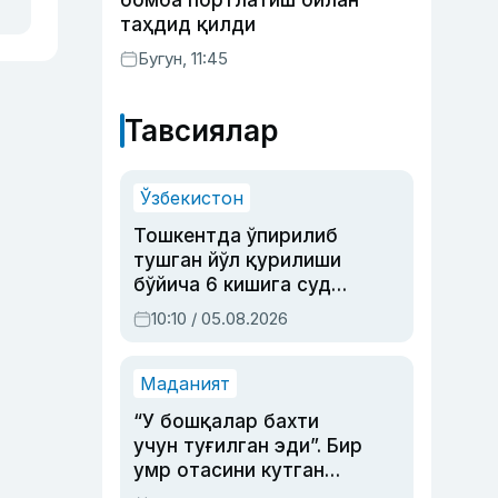
бомба портлатиш билан
таҳдид қилди
Бугун, 11:45
Тавсиялар
Ўзбекистон
Тошкентда ўпирилиб
тушган йўл қурилиши
бўйича 6 кишига суд
ҳукми ўқилди
10:10 / 05.08.2026
Маданият
“У бошқалар бахти
учун туғилган эди”. Бир
умр отасини кутган
актриса ва дубльяж