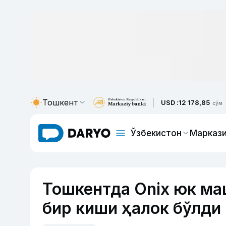
Тошкент
USD :
12 178,85
сўм
Ўзбекистон
Маркази
Тошкентда Onix юк ма
бир киши ҳалок бўлди