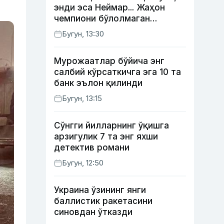
энди эса Неймар... Жаҳон
чемпиони бўлолмаган
суперюлдузлар
Бугун, 13:30
Мурожаатлар бўйича энг
салбий кўрсаткичга эга 10 та
банк эълон қилинди
Бугун, 13:15
Сўнгги йилларнинг ўқишга
арзигулик 7 та энг яхши
детектив романи
Бугун, 12:50
Украина ўзининг янги
баллистик ракетасини
синовдан ўтказди