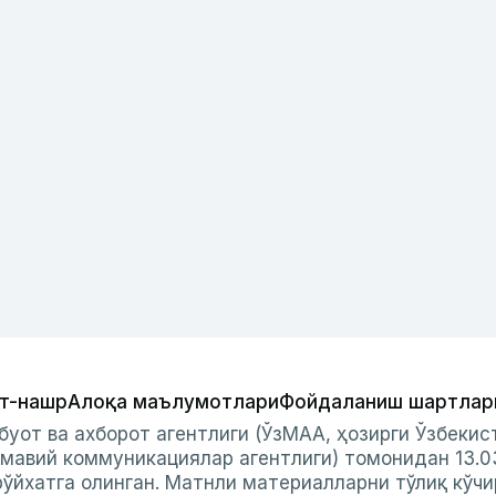
т-нашр
Алоқа маълумотлари
Фойдаланиш шартлар
буот ва ахборот агентлиги (ЎзМАА, ҳозирги Ўзбеки
мавий коммуникациялар агентлиги) томонидан 13.0
ўйхатга олинган. Матнли материалларни тўлиқ кўчи