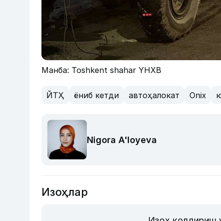
Манба: Toshkent shahar YHXB
ЙТҲ
ёниб кетди
автоҳалокат
Onix
Nigora A'loyeva
Изоҳлар
Изоҳ қолдириш 