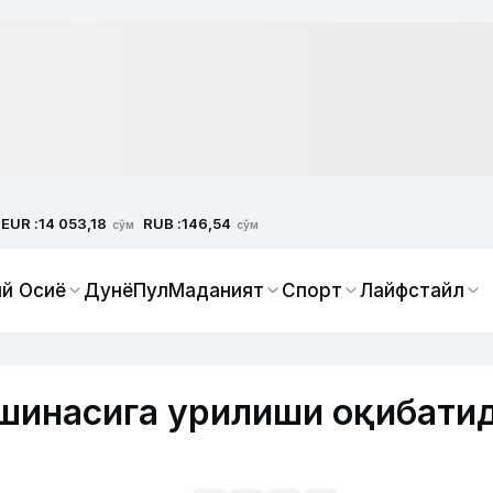
EUR :
RUB :
14 053,18
146,54
сўм
сўм
й Осиё
Дунё
Пул
Маданият
Спорт
Лайфстайл
шинасига урилиши оқибати