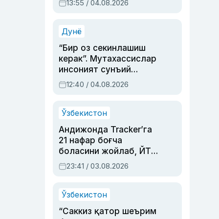
13:55 / 04.08.2026
устаси Римма
Аҳмедованинг
синовларга тўла ҳаёти
Дунё
“Бир оз секинлашиш
керак”. Мутахассислар
инсоният сунъий
интеллектни бошқара
12:40 / 04.08.2026
олмай қолишидан
хавотир билдирди
Ўзбекистон
Андижонда Tracker’га
21 нафар боғча
боласини жойлаб, ЙТҲ
содир этган аёлга суд
23:41 / 03.08.2026
ҳукми ўқилди
Ўзбекистон
“Саккиз қатор шеърим