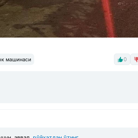
юк машинаси
0
учун, аввал
рўйхатдан ўтинг