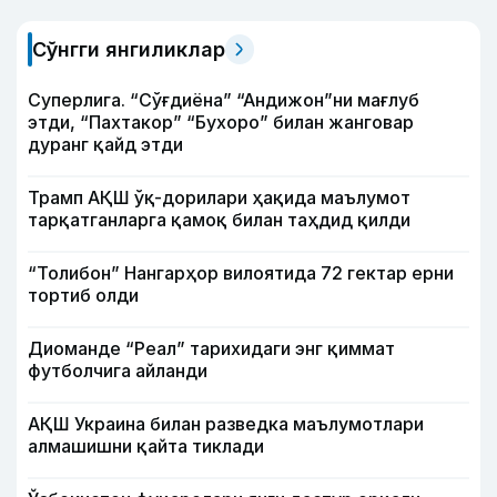
Сўнгги янгиликлар
Суперлига. “Сўғдиёна” “Андижон”ни мағлуб
этди, “Пахтакор” “Бухоро” билан жанговар
дуранг қайд этди
Трамп АҚШ ўқ-дорилари ҳақида маълумот
тарқатганларга қамоқ билан таҳдид қилди
“Толибон” Нангарҳор вилоятида 72 гектар ерни
тортиб олди
Диоманде “Реал” тарихидаги энг қиммат
футболчига айланди
АҚШ Украина билан разведка маълумотлари
алмашишни қайта тиклади