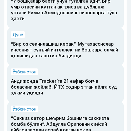
“У бошқалар бахти учун туғилган эди”. Бир
умр отасини кутган актриса ва дубльяж
устаси Римма Аҳмедованинг синовларга тўла
ҳаёти
Дунё
“Бир оз секинлашиш керак”. Мутахассислар
инсоният сунъий интеллектни бошқара олмай
қолишидан хавотир билдирди
Ўзбекистон
Андижонда Tracker’га 21 нафар боғча
боласини жойлаб, ЙТҲ содир этган аёлга суд
ҳукми ўқилди
Ўзбекистон
“Саккиз қатор шеърим бошимга саккизта
бомба бўлган”. Абдулла Ориповни сиёсий
айбловлардан асраб қолган воқеа