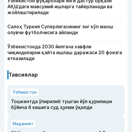
Ўзбекистон фуқаролари янги дастур орқали
АҚШдаги мавсумий ишларга тайёрланади ва
жойлаштирилади
Салоҳ Туркия Суперлигасининг энг кўп маош
олувчи футболчисига айланди
Ўзбекистонда 2030 йилгача хавфли
чиқиндиларни қайта ишлаш даражаси 20 фоизга
етказилади
Тавсиялар
Ўзбекистон
Тошкентда ўпирилиб тушган йўл қурилиши
бўйича 6 кишига суд ҳукми ўқилди
Маданият