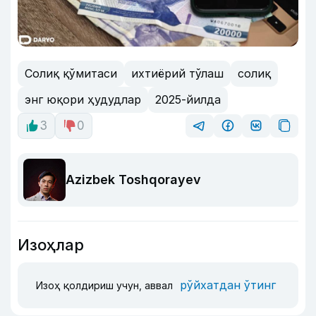
Солиқ қўмитаси
ихтиёрий тўлаш
солиқ
энг юқори ҳудудлар
2025-йилда
3
0
Azizbek Toshqorayev
Изоҳлар
рўйхатдан ўтинг
Изоҳ қолдириш учун, аввал