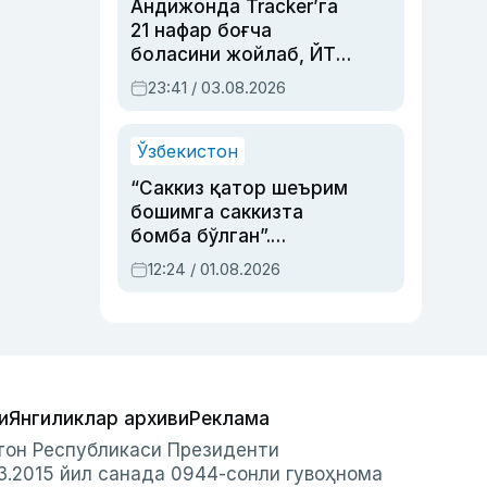
Андижонда Tracker’га
21 нафар боғча
боласини жойлаб, ЙТҲ
содир этган аёлга суд
23:41 / 03.08.2026
ҳукми ўқилди
Ўзбекистон
“Саккиз қатор шеърим
бошимга саккизта
бомба бўлган”.
Абдулла Ориповни
12:24 / 01.08.2026
сиёсий айбловлардан
асраб қолган воқеа
и
Янгиликлар архиви
Реклама
стон Республикаси Президенти
3.2015 йил санада 0944-сонли гувоҳнома