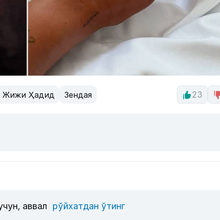
Жижи Ҳадид
Зендая
23
учун, аввал
рўйхатдан ўтинг