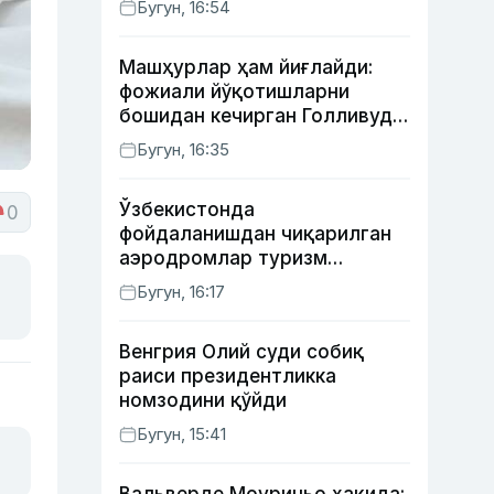
Бугун, 16:54
Машҳурлар ҳам йиғлайди:
фожиали йўқотишларни
бошидан кечирган Голливуд
юлдузлари
Бугун, 16:35
Ўзбекистонда
0
фойдаланишдан чиқарилган
аэродромлар туризм
мақсадида ижарага
Бугун, 16:17
берилиши мумкин
Венгрия Олий суди собиқ
раиси президентликка
номзодини қўйди
Бугун, 15:41