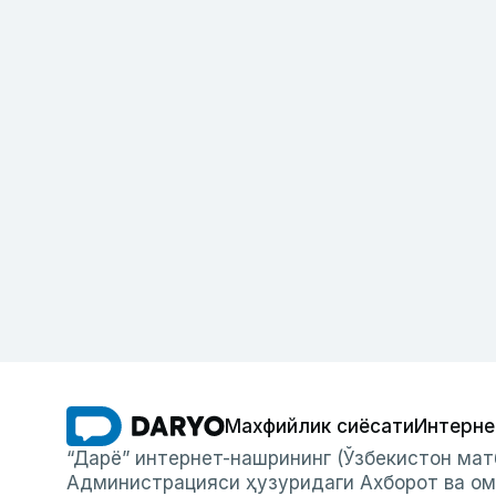
Махфийлик сиёсати
Интерне
“Дарё” интернет-нашрининг (Ўзбекистон мат
Администрацияси ҳузуридаги Ахборот ва ом