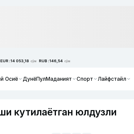
EUR :
RUB :
14 053,18
146,54
сўм
сўм
й Осиё
Дунё
Пул
Маданият
Спорт
Лайфстайл
ши кутилаётган юлдузли