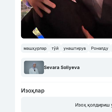
машҳурлар
тўй
унаштирув
Роналду
Sevara Soliyeva
Изоҳлар
Изоҳ қолдириш 