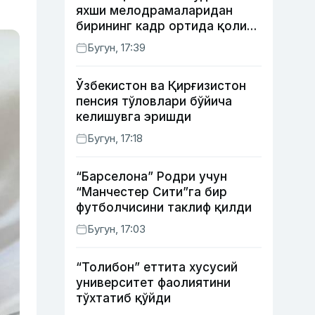
яхши мелодрамаларидан
бирининг кадр ортида қолиб
кетган воқеалари
Бугун, 17:39
Ўзбекистон ва Қирғизистон
пенсия тўловлари бўйича
келишувга эришди
Бугун, 17:18
“Барселона” Родри учун
“Манчестер Сити”га бир
футболчисини таклиф қилди
Бугун, 17:03
“Толибон” еттита хусусий
университет фаолиятини
тўхтатиб қўйди