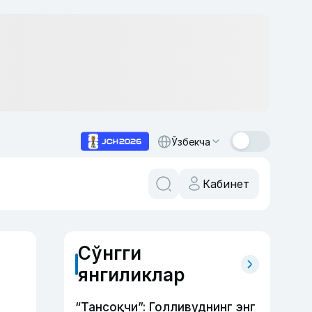
Ўзбекча
Кабинет
Сўнгги
янгиликлар
“Тансоқчи”: Голливуднинг энг