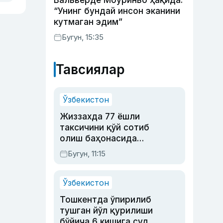
Вальверде Моуриньо ҳақида:
“Унинг бундай инсон эканини
кутмаган эдим”
Бугун, 15:35
Тавсиялар
Ўзбекистон
Жиззахда 77 ёшли
таксичини қўй сотиб
олиш баҳонасида
яйловга олиб бориб
Бугун, 11:15
ўлдирган йигит 20
йилга қамалди
Ўзбекистон
Тошкентда ўпирилиб
тушган йўл қурилиши
бўйича 6 кишига суд