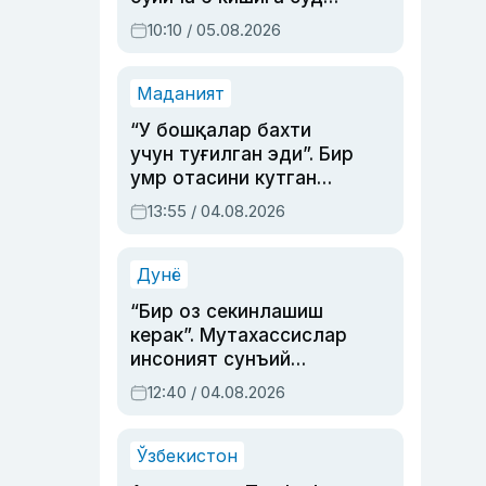
ҳукми ўқилди
10:10 / 05.08.2026
Маданият
“У бошқалар бахти
учун туғилган эди”. Бир
умр отасини кутган
актриса ва дубльяж
13:55 / 04.08.2026
устаси Римма
Аҳмедованинг
синовларга тўла ҳаёти
Дунё
“Бир оз секинлашиш
керак”. Мутахассислар
инсоният сунъий
интеллектни бошқара
12:40 / 04.08.2026
олмай қолишидан
хавотир билдирди
Ўзбекистон