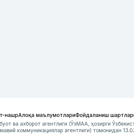
т-нашр
Алоқа маълумотлари
Фойдаланиш шартлар
буот ва ахборот агентлиги (ЎзМАА, ҳозирги Ўзбеки
мавий коммуникациялар агентлиги) томонидан 13.0