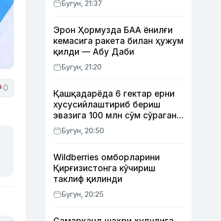
Бугун, 21:37
Эрон Ҳормузда БАА ёнилғи
кемасига ракета билан ҳужум
қилди — Абу Даби
Бугун, 21:20
0
Қашқадарёда 6 гектар ерни
хусусийлаштириб бериш
эвазига 100 млн сўм сўраган
шахс ушланди
Бугун, 20:50
Wildberries омборларини
Қирғизистонга кўчириш
таклиф қилинди
Бугун, 20:25