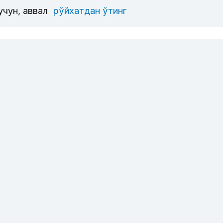
учун, аввал
рўйхатдан ўтинг