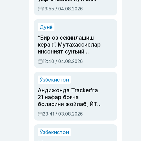
актриса ва дубльяж
13:55 / 04.08.2026
устаси Римма
Аҳмедованинг
синовларга тўла ҳаёти
Дунё
“Бир оз секинлашиш
керак”. Мутахассислар
инсоният сунъий
интеллектни бошқара
12:40 / 04.08.2026
олмай қолишидан
хавотир билдирди
Ўзбекистон
Андижонда Tracker’га
21 нафар боғча
боласини жойлаб, ЙТҲ
содир этган аёлга суд
23:41 / 03.08.2026
ҳукми ўқилди
Ўзбекистон