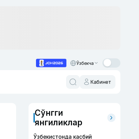
Ўзбекча
Кабинет
Сўнгги
янгиликлар
Ўзбекистонда касбий