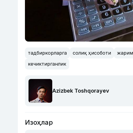
тадбиркорларга
солиқ ҳисоботи
жарим
кечиктирганлик
Azizbek Toshqorayev
Изоҳлар