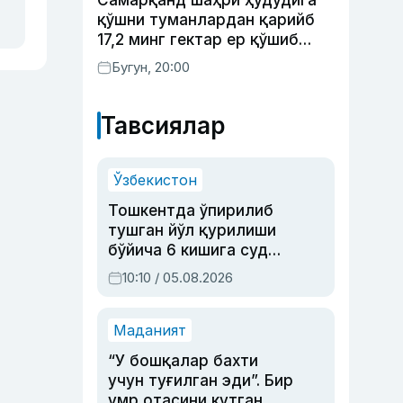
Самарқанд шаҳри ҳудудига
қўшни туманлардан қарийб
17,2 минг гектар ер қўшиб
берилади
Бугун, 20:00
Тавсиялар
Ўзбекистон
Тошкентда ўпирилиб
тушган йўл қурилиши
бўйича 6 кишига суд
ҳукми ўқилди
10:10 / 05.08.2026
Маданият
“У бошқалар бахти
учун туғилган эди”. Бир
умр отасини кутган