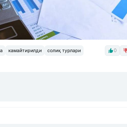
а
камайтирилди
солиқ турлари
0