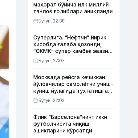
маҳорат бўйича илк миллий
танлов ғолиблари аниқланди
Бугун, 22:38
Суперлига. “Нефтчи” йирик
ҳисобда ғалаба қозонди,
“ОКМК” супер камбек эвазига
“Бунёдкор”дан устун келди,
Бугун, 22:07
“Насаф” дуранг қайд этди
Москвада рейсга кечиккан
йўловчилар самолётни учиш-
қўниш йўлагида тўхтатишга
уринди (видео)
Бугун, 22:02
Флик “Барселона”нинг икки
футболчисига чиқиш
эшикларини кўрсатди