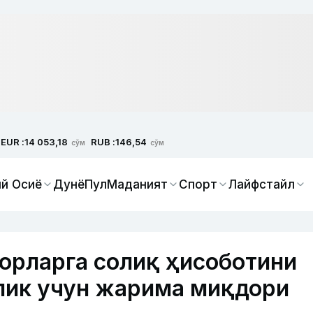
EUR :
RUB :
14 053,18
146,54
сўм
сўм
й Осиё
Дунё
Пул
Маданият
Спорт
Лайфстайл
орларга солиқ ҳисоботини
лик учун жарима миқдори