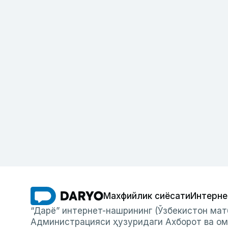
Махфийлик сиёсати
Интерне
“Дарё” интернет-нашрининг (Ўзбекистон мат
Администрацияси ҳузуридаги Ахборот ва ом