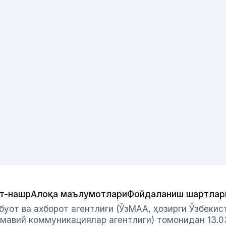
т-нашр
Алоқа маълумотлари
Фойдаланиш шартлар
буот ва ахборот агентлиги (ЎзМАА, ҳозирги Ўзбеки
мавий коммуникациялар агентлиги) томонидан 13.0