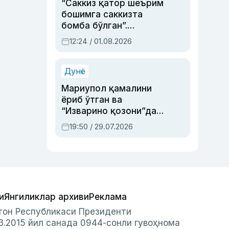
“Саккиз қатор шеърим
бошимга саккизта
бомба бўлган”.
Абдулла Ориповни
12:24 / 01.08.2026
сиёсий айбловлардан
асраб қолган воқеа
Дунё
Мариупол қамалини
ёриб ўтган ва
“Изварино қозони”дан
чиққан қаҳрамон —
19:50 / 29.07.2026
Украина армияси бош
қўмондони Драпатий
ҳақида
и
Янгиликлар архиви
Реклама
стон Республикаси Президенти
3.2015 йил санада 0944-сонли гувоҳнома