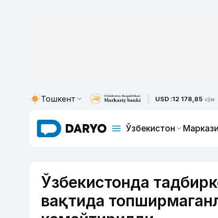
Тошкент
USD :
12 178,85
сўм
Ўзбекистон
Маркази
Ўзбекистонда тадбирк
вақтида топширмаган