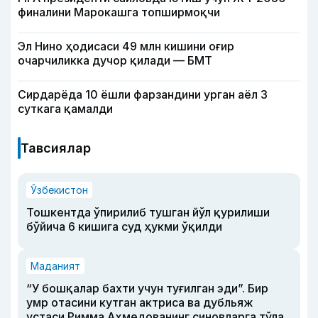
финалини Марокашга топширмоқчи
Эл Нино ҳодисаси 49 млн кишини оғир
очарчиликка дучор қилади — БМТ
Сирдарёда 10 ёшли фарзандини урган аёл 3
суткага қамалди
Тавсиялар
Ўзбекистон
Тошкентда ўпирилиб тушган йўл қурилиши
бўйича 6 кишига суд ҳукми ўқилди
Маданият
“У бошқалар бахти учун туғилган эди”. Бир
умр отасини кутган актриса ва дубльяж
устаси Римма Аҳмедованинг синовларга тўла