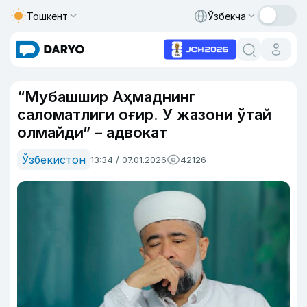
Тошкент
Ўзбекча
“Мубашшир Аҳмаднинг
саломатлиги оғир. У жазони ўтай
олмайди” – адвокат
Ўзбекистон
13:34 / 07.01.2026
42126