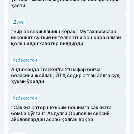
ҳаёти
Дунё
“Бир оз секинлашиш керак”. Мутахассислар
инсоният сунъий интеллектни бошқара олмай
қолишидан хавотир билдирди
Ўзбекистон
Андижонда Tracker’га 21 нафар боғча
боласини жойлаб, ЙТҲ содир этган аёлга суд
ҳукми ўқилди
Ўзбекистон
“Саккиз қатор шеърим бошимга саккизта
бомба бўлган”. Абдулла Ориповни сиёсий
айбловлардан асраб қолган воқеа