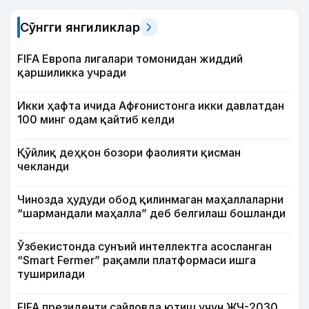
Сўнгги янгиликлар
FIFA Европа лигалари томонидан жиддий
қаршиликка учради
Икки ҳафта ичида Афғонистонга икки давлатдан
100 минг одам қайтиб келди
Қўйлиқ деҳқон бозори фаолияти қисман
чекланди
Чинозда ҳудуди обод қилинмаган маҳаллаларни
“шармандали маҳалла” деб белгилаш бошланди
Ўзбекистонда сунъий интеллектга асосланган
“Smart Fermer” рақамли платформаси ишга
туширилади
FIFA президенти сайловда ютиш учун ЖЧ-2030