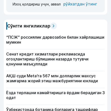
рўйхатдан ўтинг
Изоҳ қолдириш учун, аввал
Сўнгги янгиликлар
“ПСЖ” россиялик дарвозабон билан хайрлашиши
мумкин
Сенат кредит хизматлари рекламасида
огоҳлантириш бўлишини назарда тутувчи
қонунни маъқуллади
АҚШ суди Meta’га 567 млн долларлик махсус
жамғарма жорий этиш мажбуриятини юклади
Ёзда терлашни камайтиришга ёрдам берадиган 3
одат
Ўзбекистонда ботаника боғларига ташрифлар