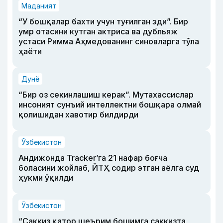
Маданият
“У бошқалар бахти учун туғилган эди”. Бир
умр отасини кутган актриса ва дубльяж
устаси Римма Аҳмедованинг синовларга тўла
ҳаёти
Дунё
“Бир оз секинлашиш керак”. Мутахассислар
инсоният сунъий интеллектни бошқара олмай
қолишидан хавотир билдирди
Ўзбекистон
Андижонда Tracker’га 21 нафар боғча
боласини жойлаб, ЙТҲ содир этган аёлга суд
ҳукми ўқилди
Ўзбекистон
“Саккиз қатор шеърим бошимга саккизта