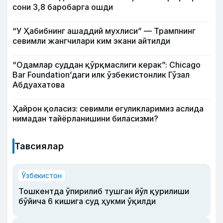
сони 3,8 баробарга ошди
“У Ҳабибнинг ашаддий мухлиси” — Трампнинг
севимли жангчилари ким экани айтилди
“Одамлар суддан қўрқмаслиги керак”: Chicago
Bar Foundation’даги илк ўзбекистонлик Гўзал
Абдуахатова
Ҳайрон қоласиз: севимли егуликларимиз аслида
нимадан тайёрланишини биласизми?
Тавсиялар
Ўзбекистон
Тошкентда ўпирилиб тушган йўл қурилиши
бўйича 6 кишига суд ҳукми ўқилди