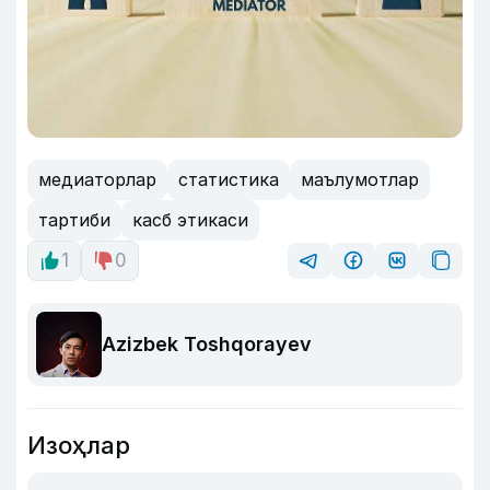
медиаторлар
статистика
маълумотлар
тартиби
касб этикаси
1
0
Azizbek Toshqorayev
Изоҳлар