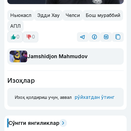
Ньюкасл
Эдди Хау
Челси
Бош мураббий
АПЛ
0
0
Jamshidjon Mahmudov
Изоҳлар
рўйхатдан ўтинг
Изоҳ қолдириш учун, аввал
Сўнгги янгиликлар