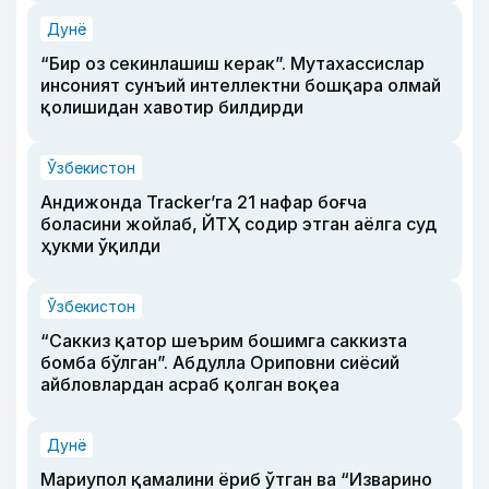
Дунё
“Бир оз секинлашиш керак”. Мутахассислар
инсоният сунъий интеллектни бошқара олмай
қолишидан хавотир билдирди
Ўзбекистон
Андижонда Tracker’га 21 нафар боғча
боласини жойлаб, ЙТҲ содир этган аёлга суд
ҳукми ўқилди
Ўзбекистон
“Саккиз қатор шеърим бошимга саккизта
бомба бўлган”. Абдулла Ориповни сиёсий
айбловлардан асраб қолган воқеа
Дунё
Мариупол қамалини ёриб ўтган ва “Изварино