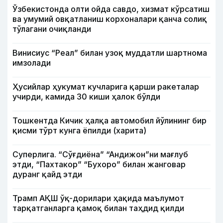
Ўзбекистонда олти ойда савдо, хизмат кўрсатиш
ва умумий овқатланиш корхоналари қанча солиқ
тўлагани очиқланди
Винисиус “Реал” билан узоқ муддатли шартнома
имзолади
Ҳусийлар ҳукумат кучларига қарши ракеталар
учирди, камида 30 киши ҳалок бўлди
Тошкентда Кичик ҳалқа автомобил йўлининг бир
қисми тўрт кунга ёпилди (харита)
Суперлига. “Сўғдиёна” “Андижон”ни мағлуб
этди, “Пахтакор” “Бухоро” билан жанговар
дуранг қайд этди
Трамп АҚШ ўқ-дорилари ҳақида маълумот
тарқатганларга қамоқ билан таҳдид қилди