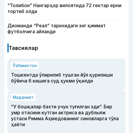
“Толибон” Нангарҳор вилоятида 72 гектар ерни
тортиб олди
Диоманде “Реал” тарихидаги энг қиммат
футболчига айланди
Тавсиялар
Ўзбекистон
Тошкентда ўпирилиб тушган йўл қурилиши
бўйича 6 кишига суд ҳукми ўқилди
Маданият
“У бошқалар бахти учун туғилган эди”. Бир
умр отасини кутган актриса ва дубльяж
устаси Римма Аҳмедованинг синовларга тўла
ҳаёти