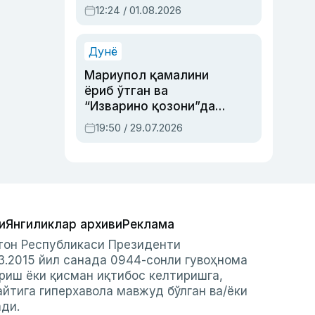
Абдулла Ориповни
12:24 / 01.08.2026
сиёсий айбловлардан
асраб қолган воқеа
Дунё
Мариупол қамалини
ёриб ўтган ва
“Изварино қозони”дан
чиққан қаҳрамон —
19:50 / 29.07.2026
Украина армияси бош
қўмондони Драпатий
ҳақида
и
Янгиликлар архиви
Реклама
стон Республикаси Президенти
3.2015 йил санада 0944-сонли гувоҳнома
риш ёки қисман иқтибос келтиришга,
айтига гиперхавола мавжуд бўлган ва/ёки
ади.