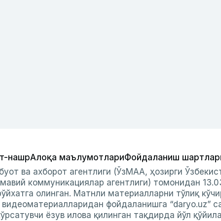
т-нашр
Алоқа маълумотлари
Фойдаланиш шартлар
буот ва ахборот агентлиги (ЎзМАА, ҳозирги Ўзбеки
мавий коммуникациялар агентлиги) томонидан 13.0
ўйхатга олинган. Матнли материалларни тўлиқ кўчи
и видеоматериалларидан фойдаланишга “daryo.uz” с
ўрсатувчи ёзув илова қилинган тақдирда йўл қўйил