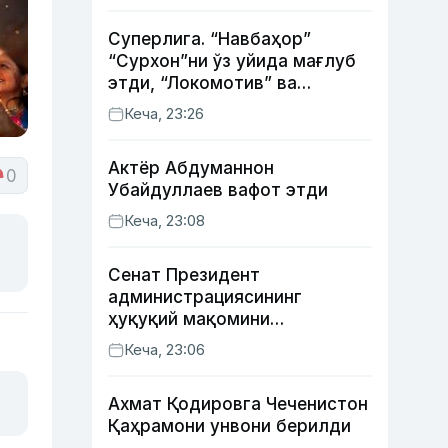
Суперлига. “Навбаҳор”
“Сурхон”ни ўз уйида мағлуб
этди, “Локомотив” ва
“Хоразм” уйда ғалаба
Кеча, 23:26
қозонди
Актёр Абду­маннон
0
Убайдуллаев вафот этди
Кеча, 23:08
Сенат Президент
администрациясининг
ҳуқуқий мақомини
белгиловчи конституциявий
Кеча, 23:06
қонунни маъқуллади
Ахмат Қодировга Чеченистон
Қаҳрамони унвони берилди