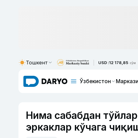
Тошкент
USD :
12 178,85
сўм
Ўзбекистон
Маркази
Нима сабабдан тўйла
эркаклар кўчага чиқи