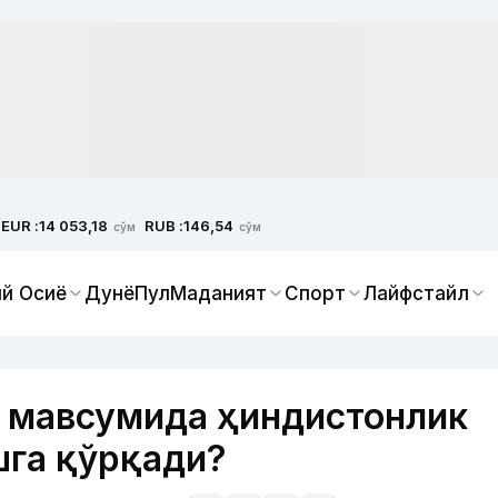
EUR :
RUB :
14 053,18
146,54
сўм
сўм
й Осиё
Дунё
Пул
Маданият
Спорт
Лайфстайл
р мавсумида ҳиндистонлик
шга қўрқади?