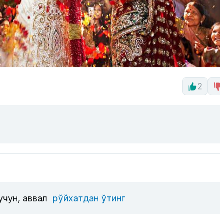
2
учун, аввал
рўйхатдан ўтинг