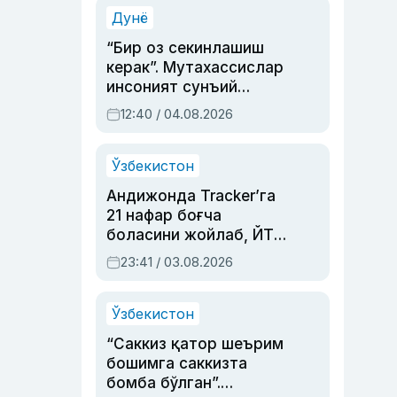
синовларга тўла ҳаёти
Дунё
“Бир оз секинлашиш
керак”. Мутахассислар
инсоният сунъий
интеллектни бошқара
12:40 / 04.08.2026
олмай қолишидан
хавотир билдирди
Ўзбекистон
Андижонда Tracker’га
21 нафар боғча
боласини жойлаб, ЙТҲ
содир этган аёлга суд
23:41 / 03.08.2026
ҳукми ўқилди
Ўзбекистон
“Саккиз қатор шеърим
бошимга саккизта
бомба бўлган”.