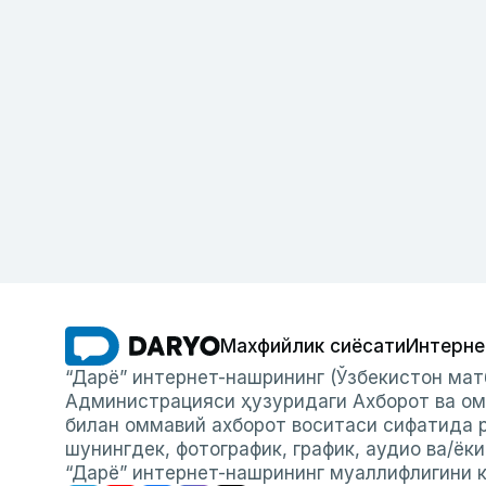
Махфийлик сиёсати
Интерне
“Дарё” интернет-нашрининг (Ўзбекистон мат
Администрацияси ҳузуридаги Ахборот ва ом
билан оммавий ахборот воситаси сифатида р
шунингдек, фотографик, график, аудио ва/ёк
“Дарё” интернет-нашрининг муаллифлигини к