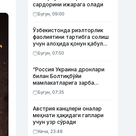
сардорини ижарага олади
Бугун, 09:00
Ўзбекистонда риэлторлик
фаолиятини тартибга солиш
учун алоҳида қонун қабул
қилинди
Бугун, 07:50
“Россия Украина дронлари
билан Болтиқбўйи
мамлакатларига зарба
бермоқчи” — Литва мудофаа
Бугун, 07:35
вазири
Австрия канцлери оналар
меҳнати ҳақидаги гаплари
учун узр сўради
Кеча, 23:48