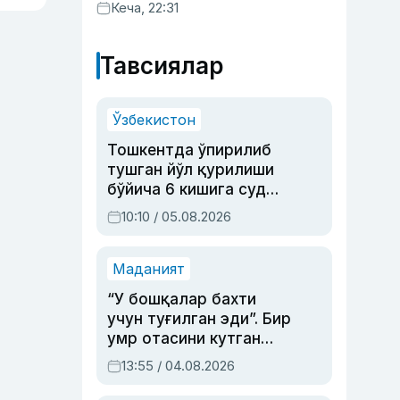
Кеча, 22:31
Тавсиялар
Ўзбекистон
Тошкентда ўпирилиб
тушган йўл қурилиши
бўйича 6 кишига суд
ҳукми ўқилди
10:10 / 05.08.2026
Маданият
“У бошқалар бахти
учун туғилган эди”. Бир
умр отасини кутган
актриса ва дубльяж
13:55 / 04.08.2026
устаси Римма
Аҳмедованинг