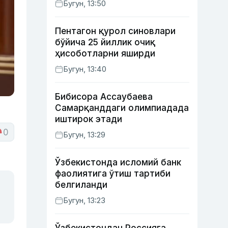
Бугун, 13:50
ишидаги фаолияти ва ўғил
тарбиясидаги хатоси ҳақида
Пентагон қурол синовлари
гапирди
бўйича 25 йиллик очиқ
ҳисоботларни яширди
Бугун, 13:40
Бибисора Ассаубаева
Самарқанддаги олимпиадада
иштирок этади
0
Бугун, 13:29
Ўзбекистонда исломий банк
фаолиятига ўтиш тартиби
белгиланди
Бугун, 13:23