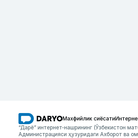
Махфийлик сиёсати
Интерне
“Дарё” интернет-нашрининг (Ўзбекистон мат
Администрацияси ҳузуридаги Ахборот ва ом