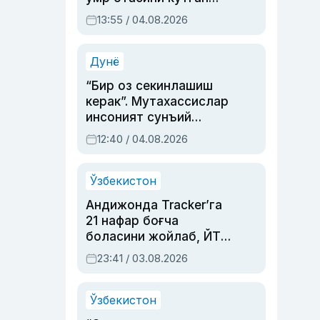
актриса ва дубльяж
13:55 / 04.08.2026
устаси Римма
Аҳмедованинг
синовларга тўла ҳаёти
Дунё
“Бир оз секинлашиш
керак”. Мутахассислар
инсоният сунъий
интеллектни бошқара
12:40 / 04.08.2026
олмай қолишидан
хавотир билдирди
Ўзбекистон
Андижонда Tracker’га
21 нафар боғча
боласини жойлаб, ЙТҲ
содир этган аёлга суд
23:41 / 03.08.2026
ҳукми ўқилди
Ўзбекистон