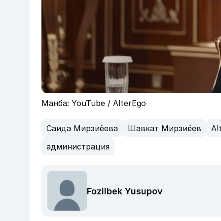
Манба: YouTube / AlterEgo
Саида Мирзиёева
Шавкат Мирзиёев
Al
администрация
Fozilbek Yusupov