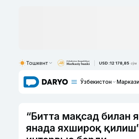
Тошкент
USD :
12 178,85
сўм
Ўзбекистон
Маркази
“Битта мақсад билан 
янада яхшироқ қилиш”