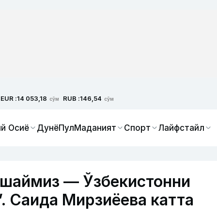
EUR :
RUB :
14 053,18
146,54
сўм
сўм
й Осиё
Дунё
Пул
Маданият
Спорт
Лайфстайл
яшаймиз — Ўзбекистонни
. Саида Мирзиёева катта