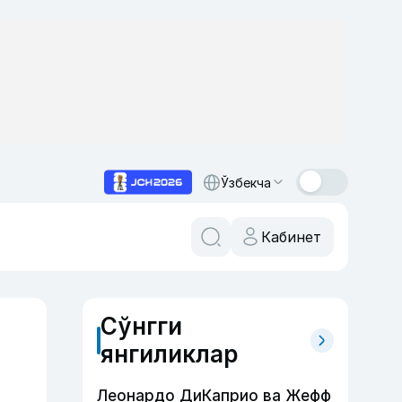
Ўзбекча
Кабинет
Сўнгги
янгиликлар
Леонардо ДиКаприо ва Жефф