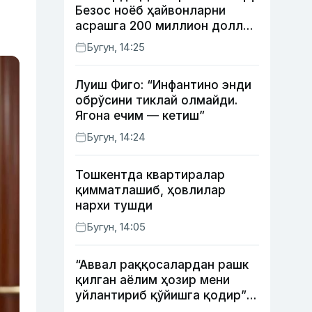
Безос ноёб ҳайвонларни
асрашга 200 миллион доллар
ажратди
Бугун, 14:25
Луиш Фиго: “Инфантино энди
обрўсини тиклай олмайди.
Ягона ечим — кетиш”
Бугун, 14:24
Тошкентда квартиралар
қимматлашиб, ҳовлилар
нархи тушди
Бугун, 14:05
“Аввал раққосалардан рашк
қилган аёлим ҳозир мени
уйлантириб қўйишга қодир”
— Анвар Собиров давлат