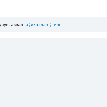
учун, аввал
рўйхатдан ўтинг