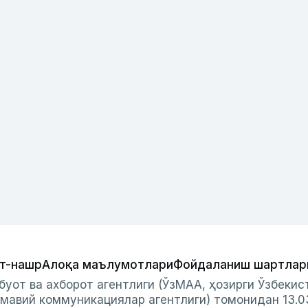
т-нашр
Алоқа маълумотлари
Фойдаланиш шартлар
буот ва ахборот агентлиги (ЎзМАА, ҳозирги Ўзбеки
мавий коммуникациялар агентлиги) томонидан 13.0