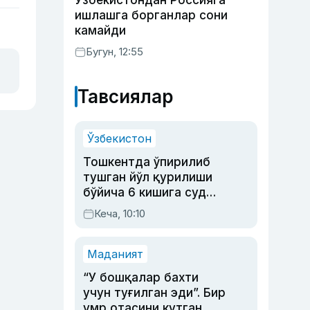
Ўзбекистондан Россияга
ишлашга борганлар сони
камайди
Бугун, 12:55
Тавсиялар
Ўзбекистон
Тошкентда ўпирилиб
тушган йўл қурилиши
бўйича 6 кишига суд
ҳукми ўқилди
Кеча, 10:10
Маданият
“У бошқалар бахти
учун туғилган эди”. Бир
умр отасини кутган