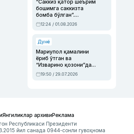
“Саккиз қатор шеърим
бошимга саккизта
бомба бўлган”.
Абдулла Ориповни
12:24 / 01.08.2026
сиёсий айбловлардан
асраб қолган воқеа
Дунё
Мариупол қамалини
ёриб ўтган ва
“Изварино қозони”дан
чиққан қаҳрамон —
19:50 / 29.07.2026
Украина армияси бош
қўмондони Драпатий
ҳақида
и
Янгиликлар архиви
Реклама
стон Республикаси Президенти
3.2015 йил санада 0944-сонли гувоҳнома