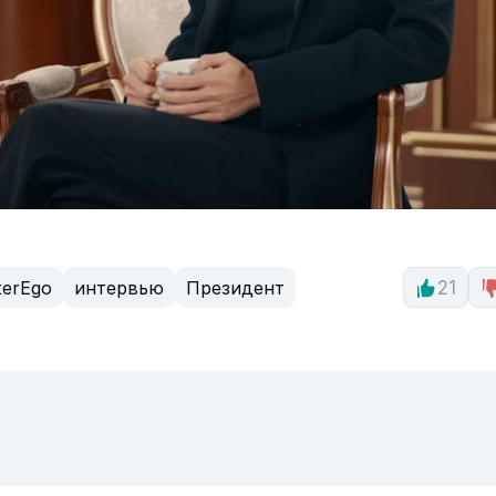
terEgo
интервью
Президент
21