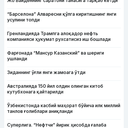
Жо Байденнинг саратони танасига тарқаб кетди
“Барселона” Алваресни қўлга киритишнинг янги
усулини топди
Гренландияда Трампга алоқадор нефть
компанияси ҳукумат рухсатисиз иш бошлади
Фарғонада “Мансур Казанский” ва шериги
ушланди
Зиданнинг ўғли янги жамоага ўтди
Австралияда 150 йил олдин олинган китоб
кутубхонага қайтарилди
Ўзбекистонда касбий маҳорат бўйича илк миллий
танлов ғолиблари аниқланди
Суперлига. “Нефтчи” йирик ҳисобда ғалаба