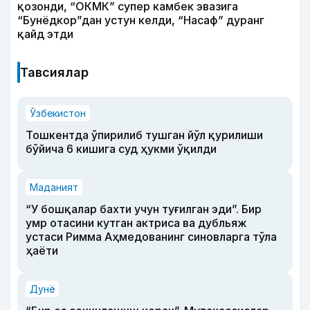
қозонди, “ОКМК” супер камбек эвазига
“Бунёдкор”дан устун келди, “Насаф” дуранг
қайд этди
Тавсиялар
Ўзбекистон
Тошкентда ўпирилиб тушган йўл қурилиши
бўйича 6 кишига суд ҳукми ўқилди
Маданият
“У бошқалар бахти учун туғилган эди”. Бир
умр отасини кутган актриса ва дубльяж
устаси Римма Аҳмедованинг синовларга тўла
ҳаёти
Дунё