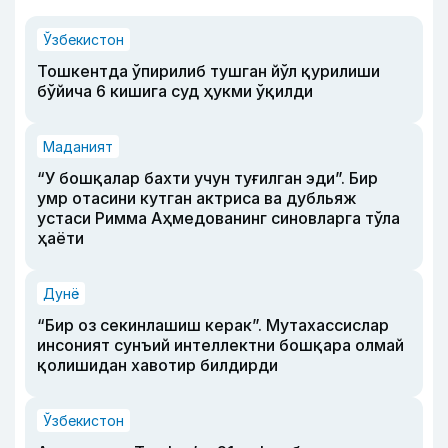
Ўзбекистон
Тошкентда ўпирилиб тушган йўл қурилиши
бўйича 6 кишига суд ҳукми ўқилди
Маданият
“У бошқалар бахти учун туғилган эди”. Бир
умр отасини кутган актриса ва дубльяж
устаси Римма Аҳмедованинг синовларга тўла
ҳаёти
Дунё
“Бир оз секинлашиш керак”. Мутахассислар
инсоният сунъий интеллектни бошқара олмай
қолишидан хавотир билдирди
Ўзбекистон