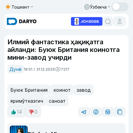
Тошкент
Ўзбекча
Илмий фантастика ҳақиқатга
айланди: Буюк Британия коинотга
мини-завод учирди
Дунё
19:51 / 31.12.2025
7217
Буюк Британия
коинот
завод
яримўтказгич
саноат
14
0