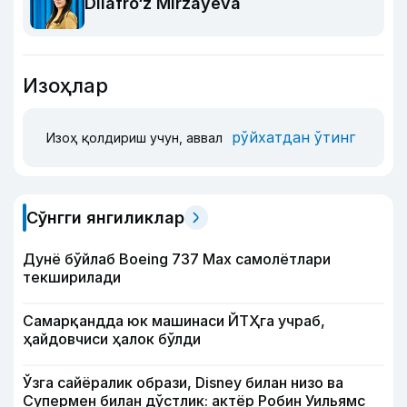
Dilafro‘z Mirzayeva
Изоҳлар
рўйхатдан ўтинг
Изоҳ қолдириш учун, аввал
Сўнгги янгиликлар
Дунё бўйлаб Boeing 737 Мах самолётлари
текширилади
Самарқандда юк машинаси ЙТҲга учраб,
ҳайдовчиси ҳалок бўлди
Ўзга сайёралик образи, Disney билан низо ва
Супермен билан дўстлик: актёр Робин Уильямс