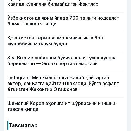
ҳақида кўпчилик билмайдиган фактлар
Ўзбекистонда ярим йилда 700 та янги нодавлат
боғча ташкил этилди
Қозоғистон терма жамоасининг янги бош
мураббийи маълум бўлди
Sea Breeze лойиҳаси бўйича ҳали тўлиқ хулоса
берилмаган — Экоэкспертиза маркази
Instagram: Миш-мишларга жавоб қайтарган
актёр, санъатга қайтган Шаҳзода, йўлга асфалт
ётқизган Жаҳонгир Отажонов
Шимолий Корея аҳолига ит шўрвасини ичишни
тавсия қилди
Тавсиялар