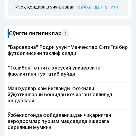
рўйхатдан ўтинг
Изоҳ қолдириш учун, аввал
Сўнгги янгиликлар
“Барселона” Родри учун “Манчестер Сити”га бир
футболчисини таклиф қилди
“Толибон” еттита хусусий университет
фаолиятини тўхтатиб қўйди
Машҳурлар ҳам йиғлайди: фожиали
йўқотишларни бошидан кечирган Голливуд
юлдузлари
Ўзбекистонда фойдаланишдан чиқарилган
аэродромлар туризм мақсадида ижарага
берилиши мумкин