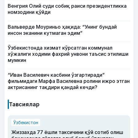
Венгрия Олий суди собиқ раиси президентликка
номзодини қўйди
Вальверде Моуриньо ҳақида: “Унинг бундай
инсон эканини кутмаган эдим”
Ўзбекистонда хизмат кўрсатган коммунал
хўжалиги ходими фахрий унвони таъсис этилиши
мумкин
“Иван Василевич касбини ўзгартиради”
фильмидаги Марфа Василевна ролини ижро этган
актрисанинг тақдири қандай кечди?
Тавсиялар
Ўзбекистон
Жиззахда 77 ёшли таксичини қўй сотиб олиш