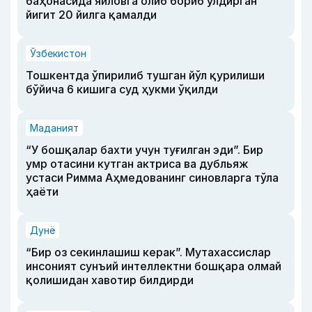
баҳонасида яйловга олиб бориб ўлдирган
йигит 20 йилга қамалди
Ўзбекистон
Тошкентда ўпирилиб тушган йўл қурилиши
бўйича 6 кишига суд ҳукми ўқилди
Маданият
“У бошқалар бахти учун туғилган эди”. Бир
умр отасини кутган актриса ва дубльяж
устаси Римма Аҳмедованинг синовларга тўла
ҳаёти
Дунё
“Бир оз секинлашиш керак”. Мутахассислар
инсоният сунъий интеллектни бошқара олмай
қолишидан хавотир билдирди