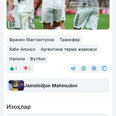
Франко Мастантуоно
Трансфер
Хаби Алонсо
Аргентина терма жамоаси
Наполи
Футбол
4
0
Jamshidjon Mahmudov
Изоҳлар