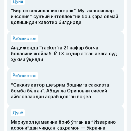
Дунё
“Бир оз секинлашиш керак”. Мутахассислар
инсоният сунъий интеллектни бошқара олмай
қолишидан хавотир билдирди
Ўзбекистон
Андижонда Tracker’га 21 нафар боғча
боласини жойлаб, ЙТҲ содир этган аёлга суд
ҳукми ўқилди
Ўзбекистон
“Саккиз қатор шеърим бошимга саккизта
бомба бўлган”. Абдулла Ориповни сиёсий
айбловлардан асраб қолган воқеа
Дунё
Мариупол қамалини ёриб ўтган ва “Изварино
қозони”дан чиққан қаҳрамон — Украина