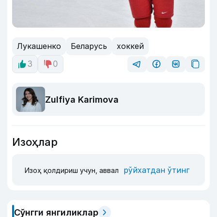
Лукашенко
Беларусь
хоккей
3
0
Zulfiya Karimova
Изоҳлар
рўйхатдан ўтинг
Изоҳ қолдириш учун, аввал
Сўнгги янгиликлар