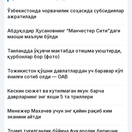
Ўзбекистонда чорвачилик соҳасида субсидиялар
ажратилади
Абдуқодир Ҳусановнинг “Манчестер Сити”даги
маоши маълум бўлди
Таиландда ўқувчи мактабда отишма уюштирди,
қурбонлар бор (фото)
Тожикистон қўшни давлатлардан уч баравар кўп
ёнилғи сотиб олди — ОАВ
Кескин сюжет ва кутилмаган якун: барча
даврларнинг энг яхши 5 та триллери
Менежер Махачев учун энг қийин рақиб ким
эканини айтди
Трамп туғилганлик бўйича фуқаролик беришни