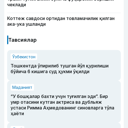
чеклади
Коттеж савдоси ортидан товламачилик қилган
ака-ука ушланди
Тавсиялар
Ўзбекистон
Тошкентда ўпирилиб тушган йўл қурилиши
бўйича 6 кишига суд ҳукми ўқилди
Маданият
“У бошқалар бахти учун туғилган эди”. Бир
умр отасини кутган актриса ва дубльяж
устаси Римма Аҳмедованинг синовларга тўла
ҳаёти