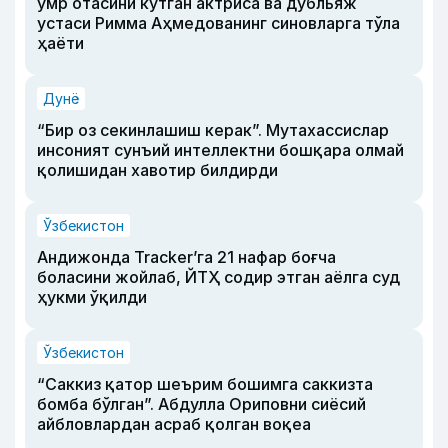
умр отасини кутган актриса ва дубльяж
устаси Римма Аҳмедованинг синовларга тўла
ҳаёти
Дунё
“Бир оз секинлашиш керак”. Мутахассислар
инсоният сунъий интеллектни бошқара олмай
қолишидан хавотир билдирди
Ўзбекистон
Андижонда Tracker’га 21 нафар боғча
боласини жойлаб, ЙТҲ содир этган аёлга суд
ҳукми ўқилди
Ўзбекистон
“Саккиз қатор шеърим бошимга саккизта
бомба бўлган”. Абдулла Ориповни сиёсий
айбловлардан асраб қолган воқеа