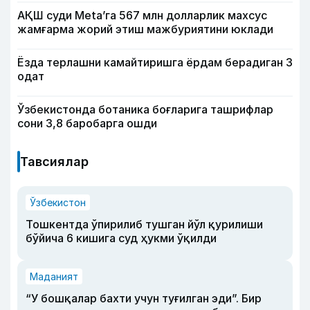
АҚШ суди Meta’га 567 млн долларлик махсус
жамғарма жорий этиш мажбуриятини юклади
Ёзда терлашни камайтиришга ёрдам берадиган 3
одат
Ўзбекистонда ботаника боғларига ташрифлар
сони 3,8 баробарга ошди
Тавсиялар
Ўзбекистон
Тошкентда ўпирилиб тушган йўл қурилиши
бўйича 6 кишига суд ҳукми ўқилди
Маданият
“У бошқалар бахти учун туғилган эди”. Бир