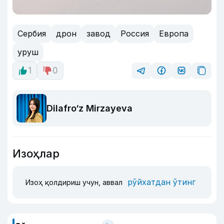
Сербия
дрон
завод
Россия
Европа
уруш
1
0
Dilafro‘z Mirzayeva
Изоҳлар
рўйхатдан ўтинг
Изоҳ қолдириш учун, аввал