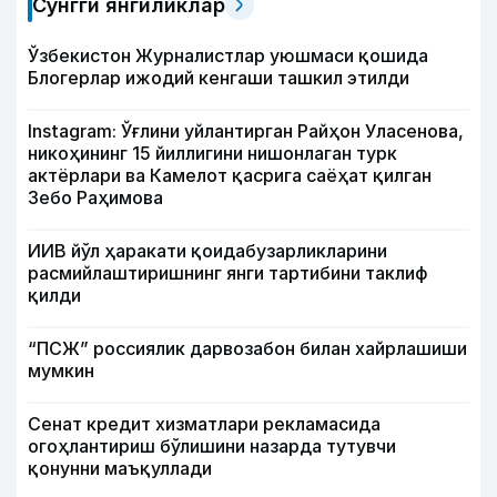
Сўнгги янгиликлар
Ўзбекистон Журналистлар уюшмаси қошида
Блогерлар ижодий кенгаши ташкил этилди
Instagram: Ўғлини уйлантирган Райҳон Уласенова,
никоҳининг 15 йиллигини нишонлаган турк
актёрлари ва Камелот қасрига саёҳат қилган
Зебо Раҳимова
ИИВ йўл ҳаракати қоидабузарликларини
расмийлаштиришнинг янги тартибини таклиф
қилди
“ПСЖ” россиялик дарвозабон билан хайрлашиши
мумкин
Сенат кредит хизматлари рекламасида
огоҳлантириш бўлишини назарда тутувчи
қонунни маъқуллади