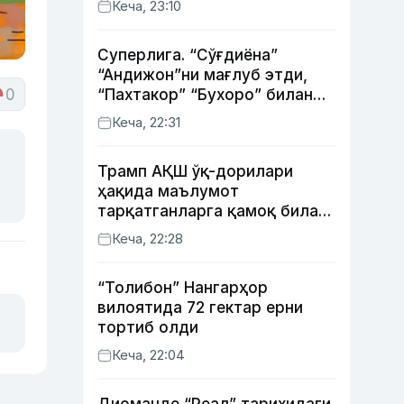
Кеча, 23:10
Суперлига. “Сўғдиёна”
“Андижон”ни мағлуб этди,
0
“Пахтакор” “Бухоро” билан
жанговар дуранг қайд этди
Кеча, 22:31
Трамп АҚШ ўқ-дорилари
ҳақида маълумот
тарқатганларга қамоқ билан
таҳдид қилди
Кеча, 22:28
“Толибон” Нангарҳор
вилоятида 72 гектар ерни
тортиб олди
Кеча, 22:04