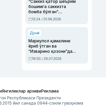
“Саккиз қатор шеърим
бошимга саккизта
бомба бўлган”.
Абдулла Ориповни
12:24 / 01.08.2026
сиёсий айбловлардан
асраб қолган воқеа
Дунё
Мариупол қамалини
ёриб ўтган ва
“Изварино қозони”дан
чиққан қаҳрамон —
19:50 / 29.07.2026
Украина армияси бош
қўмондони Драпатий
ҳақида
и
Янгиликлар архиви
Реклама
стон Республикаси Президенти
3.2015 йил санада 0944-сонли гувоҳнома