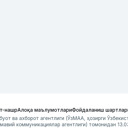
т-нашр
Алоқа маълумотлари
Фойдаланиш шартлар
буот ва ахборот агентлиги (ЎзМАА, ҳозирги Ўзбеки
мавий коммуникациялар агентлиги) томонидан 13.0