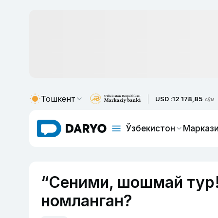
Тошкент
USD :
12 178,85
сўм
Ўзбекистон
Маркази
“Сеними, шошмай тур!
номланган?