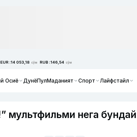
EUR :
RUB :
14 053,18
146,54
сўм
сўм
й Осиё
Дунё
Пул
Маданият
Спорт
Лайфстайл
” мультфильми нега бундай