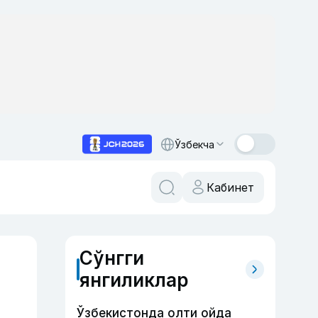
Ўзбекча
Кабинет
Сўнгги
янгиликлар
Ўзбекистонда олти ойда