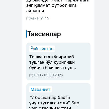
Диоманде “Реал” тарихидаги
энг қиммат футболчига
айланди
Кеча, 21:45
Тавсиялар
Ўзбекистон
Тошкентда ўпирилиб
тушган йўл қурилиши
бўйича 6 кишига суд
ҳукми ўқилди
10:10 / 05.08.2026
Маданият
“У бошқалар бахти
учун туғилган эди”. Бир
умр отасини кутган