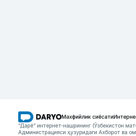
Махфийлик сиёсати
Интерне
“Дарё” интернет-нашрининг (Ўзбекистон мат
Администрацияси ҳузуридаги Ахборот ва ом