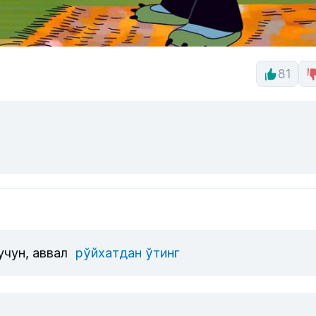
81
учун, аввал
рўйхатдан ўтинг