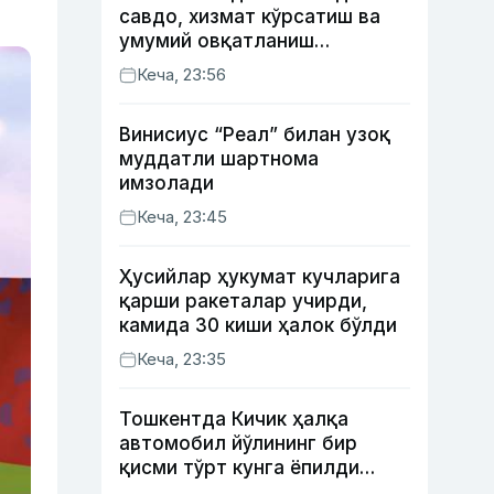
савдо, хизмат кўрсатиш ва
умумий овқатланиш
корхоналари қанча солиқ
Кеча, 23:56
тўлагани очиқланди
Винисиус “Реал” билан узоқ
муддатли шартнома
имзолади
Кеча, 23:45
Ҳусийлар ҳукумат кучларига
қарши ракеталар учирди,
камида 30 киши ҳалок бўлди
Кеча, 23:35
Тошкентда Кичик ҳалқа
автомобил йўлининг бир
қисми тўрт кунга ёпилди
(харита)