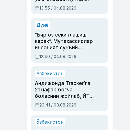
актриса ва дубльяж
13:55 / 04.08.2026
устаси Римма
Аҳмедованинг
синовларга тўла ҳаёти
Дунё
“Бир оз секинлашиш
керак”. Мутахассислар
инсоният сунъий
интеллектни бошқара
12:40 / 04.08.2026
олмай қолишидан
хавотир билдирди
Ўзбекистон
Андижонда Tracker’га
21 нафар боғча
боласини жойлаб, ЙТҲ
содир этган аёлга суд
23:41 / 03.08.2026
ҳукми ўқилди
Ўзбекистон