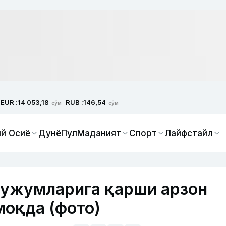
EUR :
RUB :
14 053,18
146,54
сўм
сўм
й Осиё
Дунё
Пул
Маданият
Спорт
Лайфстайл
ҳужумларига қарши арзон
оқда (фото)