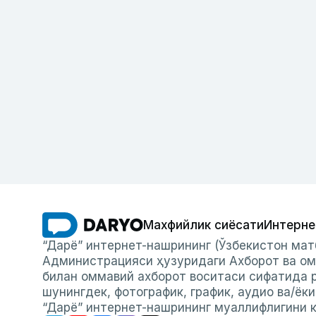
Махфийлик сиёсати
Интерне
“Дарё” интернет-нашрининг (Ўзбекистон мат
Администрацияси ҳузуридаги Ахборот ва ом
билан оммавий ахборот воситаси сифатида р
шунингдек, фотографик, график, аудио ва/ёк
“Дарё” интернет-нашрининг муаллифлигини к