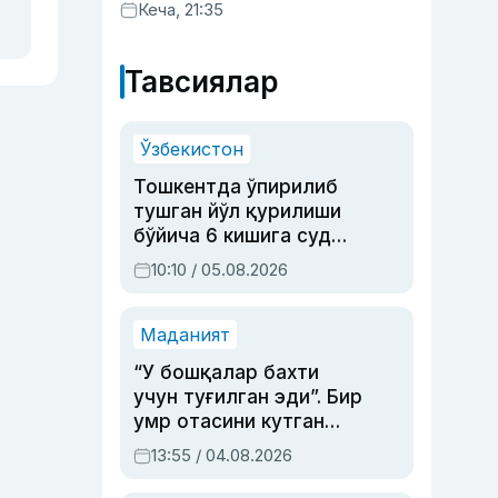
хизматлар кўрсатилгани
Кеча, 21:35
маълум қилинди
Тавсиялар
Ўзбекистон
Тошкентда ўпирилиб
тушган йўл қурилиши
бўйича 6 кишига суд
ҳукми ўқилди
10:10 / 05.08.2026
Маданият
“У бошқалар бахти
учун туғилган эди”. Бир
умр отасини кутган
актриса ва дубльяж
13:55 / 04.08.2026
устаси Римма
Аҳмедованинг