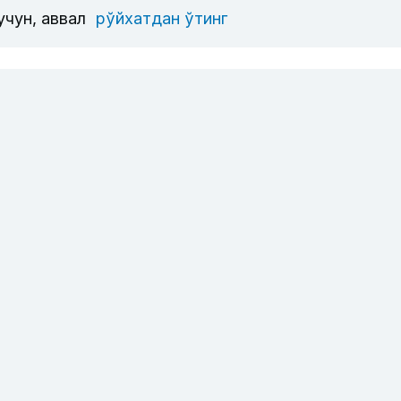
учун, аввал
рўйхатдан ўтинг