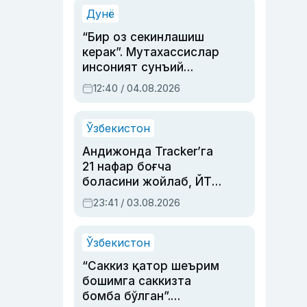
синовларга тўла ҳаёти
Дунё
“Бир оз секинлашиш
керак”. Мутахассислар
инсоният сунъий
интеллектни бошқара
12:40 / 04.08.2026
олмай қолишидан
хавотир билдирди
Ўзбекистон
Андижонда Tracker’га
21 нафар боғча
боласини жойлаб, ЙТҲ
содир этган аёлга суд
23:41 / 03.08.2026
ҳукми ўқилди
Ўзбекистон
“Саккиз қатор шеърим
бошимга саккизта
бомба бўлган”.