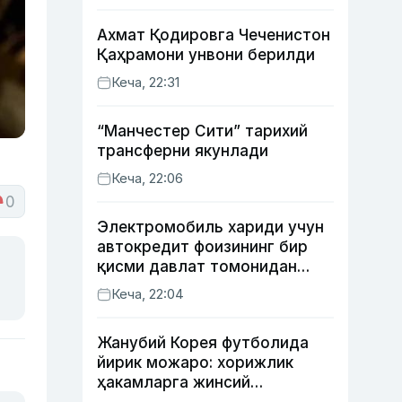
Ахмат Қодировга Чеченистон
Қаҳрамони унвони берилди
Кеча, 22:31
“Манчестер Сити” тарихий
трансферни якунлади
Кеча, 22:06
0
Электромобиль хариди учун
автокредит фоизининг бир
қисми давлат томонидан
қоплаб берилиши мумкин
Кеча, 22:04
Жанубий Корея футболида
йирик можаро: хорижлик
ҳакамларга жинсий