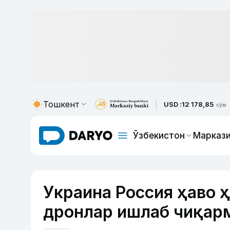
Тошкент
USD :
12 178,85
сўм
Ўзбекистон
Маркази
Украина Россия ҳаво 
дронлар ишлаб чиқарм