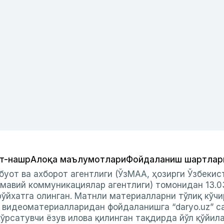
т-нашр
Алоқа маълумотлари
Фойдаланиш шартлар
буот ва ахборот агентлиги (ЎзМАА, ҳозирги Ўзбеки
мавий коммуникациялар агентлиги) томонидан 13.0
ўйхатга олинган. Матнли материалларни тўлиқ кўчи
и видеоматериалларидан фойдаланишга “daryo.uz” с
ўрсатувчи ёзув илова қилинган тақдирда йўл қўйил