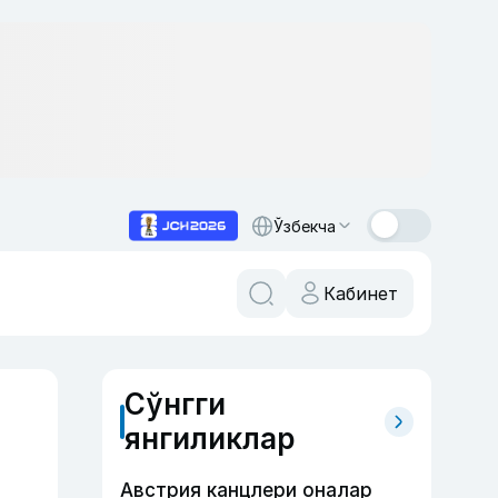
Ўзбекча
Кабинет
Сўнгги
янгиликлар
Австрия канцлери оналар