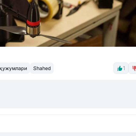
 ҳужумлари
Shahed
1