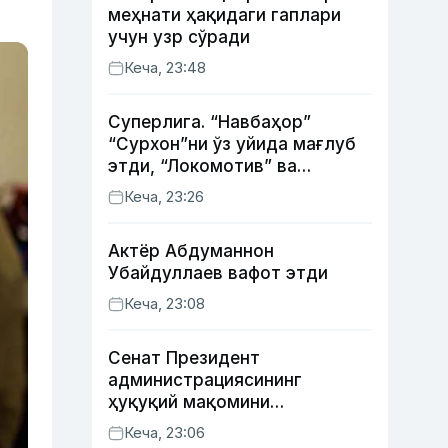
меҳнати ҳақидаги гаплари
учун узр сўради
Кеча, 23:48
Суперлига. “Навбаҳор”
“Сурхон”ни ўз уйида мағлуб
этди, “Локомотив” ва
“Хоразм” уйда ғалаба
Кеча, 23:26
қозонди
Актёр Абду­маннон
Убайдуллаев вафот этди
Кеча, 23:08
Сенат Президент
администрациясининг
ҳуқуқий мақомини
белгиловчи конституциявий
Кеча, 23:06
қонунни маъқуллади