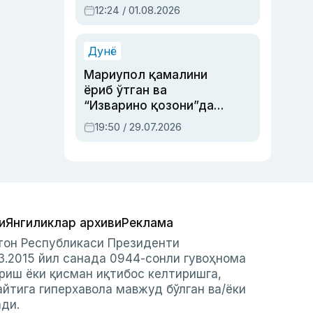
Абдулла Ориповни
12:24 / 01.08.2026
сиёсий айбловлардан
асраб қолган воқеа
Дунё
Мариупол қамалини
ёриб ўтган ва
“Изварино қозони”дан
чиққан қаҳрамон —
19:50 / 29.07.2026
Украина армияси бош
қўмондони Драпатий
ҳақида
и
Янгиликлар архиви
Реклама
стон Республикаси Президенти
3.2015 йил санада 0944-сонли гувоҳнома
риш ёки қисман иқтибос келтиришга,
айтига гиперхавола мавжуд бўлган ва/ёки
ади.