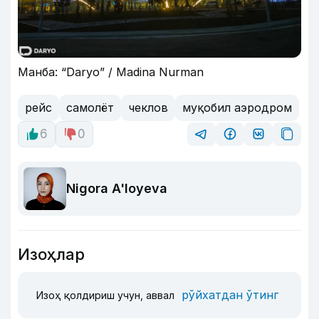
Манба: “Daryo” / Madina Nurman
рейс
самолёт
чеклов
муқобил аэродром
6
0
Nigora A'loyeva
Изоҳлар
рўйхатдан ўтинг
Изоҳ қолдириш учун, аввал