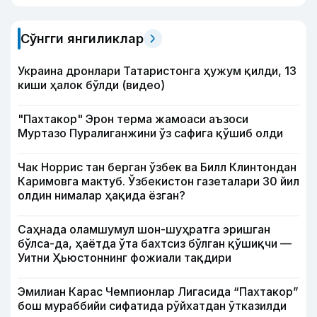
Сўнгги янгиликлар
Украина дронлари Татаристонга ҳужум қилди, 13
киши ҳалок бўлди (видео)
"Пахтакор" Эрон терма жамоаси аъзоси
Муртазо Пуралиганжини ўз сафига қўшиб олди
Чак Норрис тан берган ўзбек ва Билл Клинтондан
Каримовга мактуб. Ўзбекистон газеталари 30 йил
олдин нималар ҳақида ёзган?
Саҳнада оламшумул шон-шуҳратга эришган
бўлса-да, ҳаётда ўта бахтсиз бўлган қўшиқчи —
Уитни Ҳьюстоннинг фожиали тақдири
Эмилиан Карас Чемпионлар Лигасида “Пахтакор”
бош мураббийи сифатида рўйхатдан ўтказилди