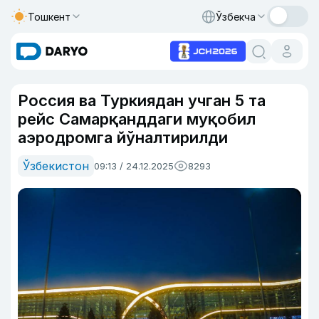
Тошкент
Ўзбекча
Россия ва Туркиядан учган 5 та
рейс Самарқанддаги муқобил
аэродромга йўналтирилди
Ўзбекистон
09:13 / 24.12.2025
8293