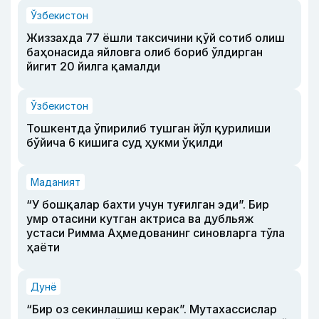
Ўзбекистон
Жиззахда 77 ёшли таксичини қўй сотиб олиш
баҳонасида яйловга олиб бориб ўлдирган
йигит 20 йилга қамалди
Ўзбекистон
Тошкентда ўпирилиб тушган йўл қурилиши
бўйича 6 кишига суд ҳукми ўқилди
Маданият
“У бошқалар бахти учун туғилган эди”. Бир
умр отасини кутган актриса ва дубльяж
устаси Римма Аҳмедованинг синовларга тўла
ҳаёти
Дунё
“Бир оз секинлашиш керак”. Мутахассислар