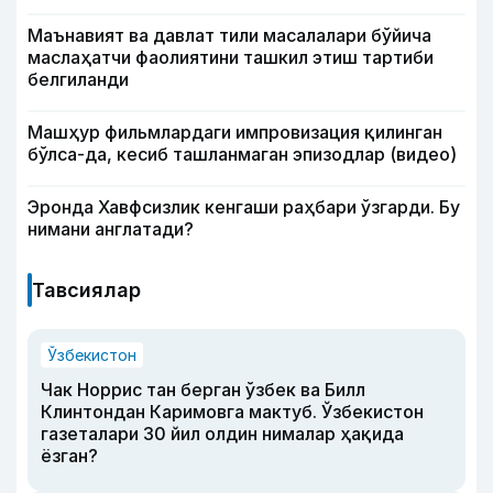
Маънавият ва давлат тили масалалари бўйича
маслаҳатчи фаолиятини ташкил этиш тартиби
белгиланди
Машҳур фильмлардаги импровизация қилинган
бўлса-да, кесиб ташланмаган эпизодлар (видео)
Эронда Хавфсизлик кенгаши раҳбари ўзгарди. Бу
нимани англатади?
Тавсиялар
Ўзбекистон
Чак Норрис тан берган ўзбек ва Билл
Клинтондан Каримовга мактуб. Ўзбекистон
газеталари 30 йил олдин нималар ҳақида
ёзган?