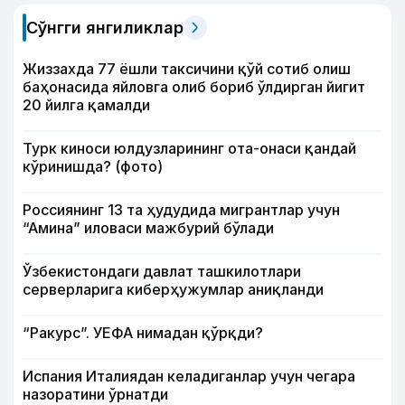
Сўнгги янгиликлар
Жиззахда 77 ёшли таксичини қўй сотиб олиш
баҳонасида яйловга олиб бориб ўлдирган йигит
20 йилга қамалди
Турк киноси юлдузларининг ота-онаси қандай
кўринишда? (фото)
Россиянинг 13 та ҳудудида мигрантлар учун
“Амина” иловаси мажбурий бўлади
Ўзбекистондаги давлат ташкилотлари
серверларига киберҳужумлар аниқланди
“Ракурс”. УЕФА нимадан қўрқди?
Испания Италиядан келадиганлар учун чегара
назоратини ўрнатди