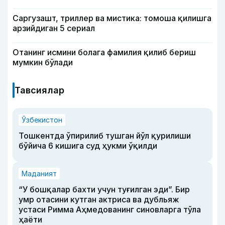
Саргузашт, триллер ва мистика: томоша қилишга
арзийдиган 5 сериал
Отанинг исмини болага фамилия қилиб бериш
мумкин бўлади
Тавсиялар
Ўзбекистон
Тошкентда ўпирилиб тушган йўл қурилиши
бўйича 6 кишига суд ҳукми ўқилди
Маданият
“У бошқалар бахти учун туғилган эди”. Бир
умр отасини кутган актриса ва дубльяж
устаси Римма Аҳмедованинг синовларга тўла
ҳаёти