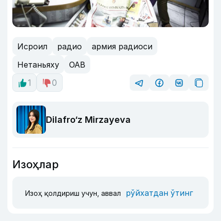
Исроил
радио
армия радиоси
Нетаньяху
ОАВ
1
0
Dilafro‘z Mirzayeva
Изоҳлар
рўйхатдан ўтинг
Изоҳ қолдириш учун, аввал