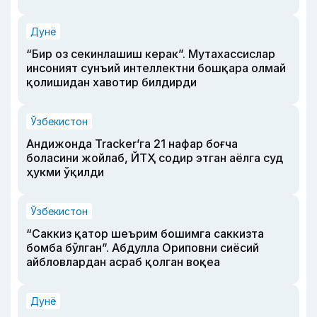
Дунё
“Бир оз секинлашиш керак”. Мутахассислар
инсоният сунъий интеллектни бошқара олмай
қолишидан хавотир билдирди
Ўзбекистон
Андижонда Tracker’га 21 нафар боғча
боласини жойлаб, ЙТҲ содир этган аёлга суд
ҳукми ўқилди
Ўзбекистон
“Саккиз қатор шеърим бошимга саккизта
бомба бўлган”. Абдулла Ориповни сиёсий
айбловлардан асраб қолган воқеа
Дунё