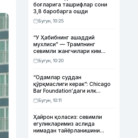
боғларига ташрифлар сони
3,8 баробарга ошди
Бугун, 10:25
“У Ҳабибнинг ашаддий
мухлиси” — Трампнинг
севимли жангчилари ким
экани айтилди
Бугун, 10:20
“Одамлар суддан
қўрқмаслиги керак”: Chicago
Bar Foundation’даги илк
ўзбекистонлик Гўзал
Бугун, 10:11
Абдуахатова
Ҳайрон қоласиз: севимли
егуликларимиз аслида
нимадан тайёрланишини
биласизми?