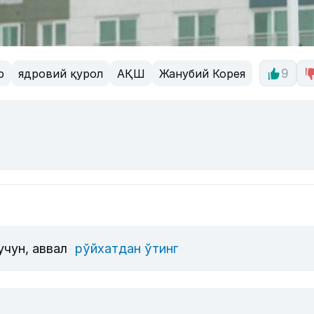
р
ядровий қурол
АҚШ
Жанубий Корея
9
учун, аввал
рўйхатдан ўтинг