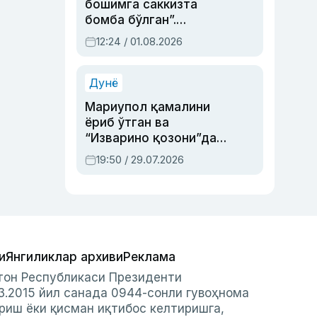
бошимга саккизта
бомба бўлган”.
Абдулла Ориповни
12:24 / 01.08.2026
сиёсий айбловлардан
асраб қолган воқеа
Дунё
Мариупол қамалини
ёриб ўтган ва
“Изварино қозони”дан
чиққан қаҳрамон —
19:50 / 29.07.2026
Украина армияси бош
қўмондони Драпатий
ҳақида
и
Янгиликлар архиви
Реклама
стон Республикаси Президенти
3.2015 йил санада 0944-сонли гувоҳнома
риш ёки қисман иқтибос келтиришга,