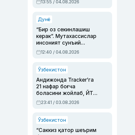
13:55 / 04.08.2026
устаси Римма
Аҳмедованинг
синовларга тўла ҳаёти
Дунё
“Бир оз секинлашиш
керак”. Мутахассислар
инсоният сунъий
интеллектни бошқара
12:40 / 04.08.2026
олмай қолишидан
хавотир билдирди
Ўзбекистон
Андижонда Tracker’га
21 нафар боғча
боласини жойлаб, ЙТҲ
содир этган аёлга суд
23:41 / 03.08.2026
ҳукми ўқилди
Ўзбекистон
“Саккиз қатор шеърим