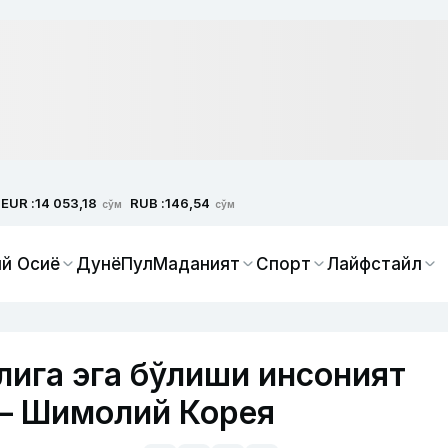
EUR :
RUB :
14 053,18
146,54
сўм
сўм
й Осиё
Дунё
Пул
Маданият
Спорт
Лайфстайл
лига эга бўлиши инсоният
 — Шимолий Корея