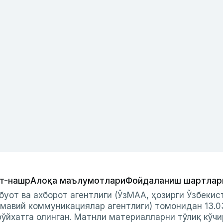
т-нашр
Алоқа маълумотлари
Фойдаланиш шартлар
буот ва ахборот агентлиги (ЎзМАА, ҳозирги Ўзбеки
мавий коммуникациялар агентлиги) томонидан 13.0
ўйхатга олинган. Матнли материалларни тўлиқ кўчи