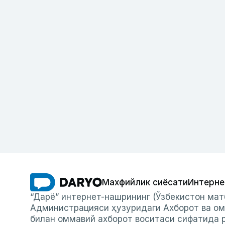
Махфийлик сиёсати
Интерне
“Дарё” интернет-нашрининг (Ўзбекистон мат
Администрацияси ҳузуридаги Ахборот ва ом
билан оммавий ахборот воситаси сифатида р