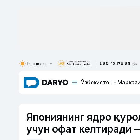
Тошкент
USD :
12 178,85
сўм
Ўзбекистон
Маркази
Япониянинг ядро қуро
учун офат келтиради