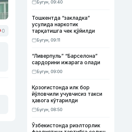
Бугун, 09:40
Тошкентда “закладка”
усулида наркотик
0
тарқатишга чек қўйилди
Бугун, 09:11
“Ливерпуль” “Барселона”
сардорини ижарага олади
Бугун, 09:00
Қозоғистонда илк бор
йўловчили учувчисиз такси
ҳавога кўтарилди
Бугун, 08:50
Ўзбекистонда риэлторлик