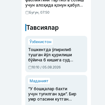
фаолиятини тартибга солиш
учун алоҳида қонун қабул
қилинди
Бугун, 07:50
Тавсиялар
Ўзбекистон
Тошкентда ўпирилиб
тушган йўл қурилиши
бўйича 6 кишига суд
ҳукми ўқилди
10:10 / 05.08.2026
Маданият
“У бошқалар бахти
учун туғилган эди”. Бир
умр отасини кутган
актриса ва дубльяж