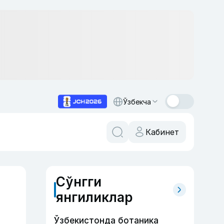
Ўзбекча
Кабинет
Сўнгги
янгиликлар
Ўзбекистонда ботаника