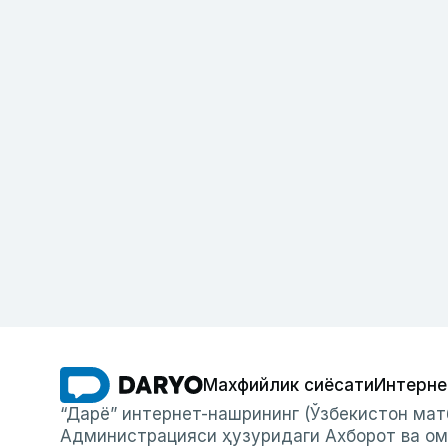
Махфийлик сиёсати
Интерне
“Дарё” интернет-нашрининг (Ўзбекистон мат
Администрацияси ҳузуридаги Ахборот ва ом