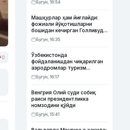
Бугун, 16:54
Машҳурлар ҳам йиғлайди:
фожиали йўқотишларни
бошидан кечирган Голливуд
юлдузлари
Бугун, 16:35
Ўзбекистонда
0
фойдаланишдан чиқарилган
аэродромлар туризм
мақсадида ижарага
Бугун, 16:17
берилиши мумкин
Венгрия Олий суди собиқ
раиси президентликка
номзодини қўйди
Бугун, 15:41