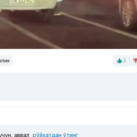
рлик
3
учун, аввал
рўйхатдан ўтинг