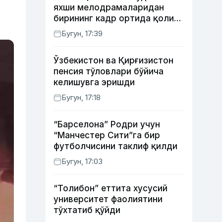
яхши мелодрамаларидан
бирининг кадр ортида қолиб
кетган воқеалари
Бугун, 17:39
Ўзбекистон ва Қирғизистон
пенсия тўловлари бўйича
келишувга эришди
Бугун, 17:18
“Барселона” Родри учун
“Манчестер Сити”га бир
футболчисини таклиф қилди
Бугун, 17:03
“Толибон” еттита хусусий
университет фаолиятини
тўхтатиб қўйди