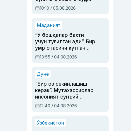
ҳукми ўқилди
10:10 / 05.08.2026
Маданият
“У бошқалар бахти
учун туғилган эди”. Бир
умр отасини кутган
актриса ва дубльяж
13:55 / 04.08.2026
устаси Римма
Аҳмедованинг
синовларга тўла ҳаёти
Дунё
“Бир оз секинлашиш
керак”. Мутахассислар
инсоният сунъий
интеллектни бошқара
12:40 / 04.08.2026
олмай қолишидан
хавотир билдирди
Ўзбекистон