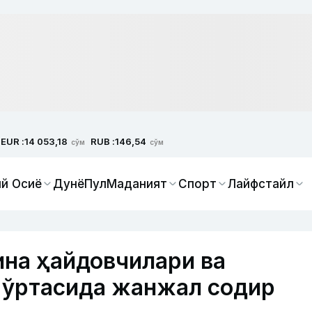
EUR :
RUB :
14 053,18
146,54
сўм
сўм
й Осиё
Дунё
Пул
Маданият
Спорт
Лайфстайл
на ҳайдовчилари ва
 ўртасида жанжал содир