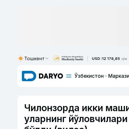
Тошкент
USD :
12 178,85
сўм
Ўзбекистон
Маркази
Чилонзорда икки маши
уларнинг йўловчилари