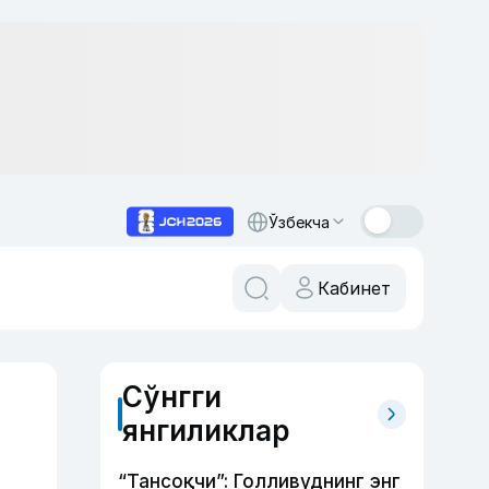
Ўзбекча
Кабинет
Сўнгги
янгиликлар
“Тансоқчи”: Голливуднинг энг