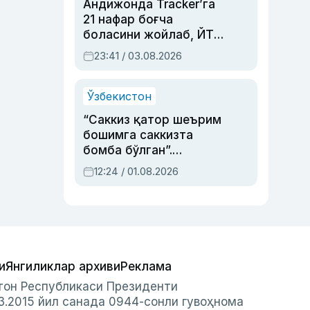
Андижонда Tracker’га
21 нафар боғча
боласини жойлаб, ЙТҲ
содир этган аёлга суд
23:41 / 03.08.2026
ҳукми ўқилди
Ўзбекистон
“Саккиз қатор шеърим
бошимга саккизта
бомба бўлган”.
Абдулла Ориповни
12:24 / 01.08.2026
сиёсий айбловлардан
асраб қолган воқеа
и
Янгиликлар архиви
Реклама
стон Республикаси Президенти
3.2015 йил санада 0944-сонли гувоҳнома