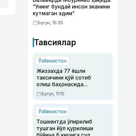
Вальверде Моуриньо ҳақида:
“Унинг бундай инсон эканини
кутмаган эдим”
Бугун, 15:35
Тавсиялар
Ўзбекистон
Жиззахда 77 ёшли
таксичини қўй сотиб
олиш баҳонасида
яйловга олиб бориб
Бугун, 11:15
ўлдирган йигит 20
йилга қамалди
Ўзбекистон
Тошкентда ўпирилиб
тушган йўл қурилиши
бўйича 6 кишига суд