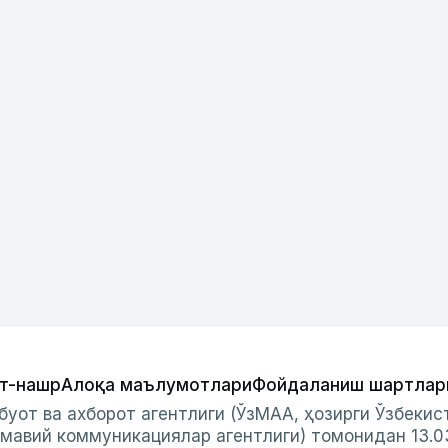
т-нашр
Алоқа маълумотлари
Фойдаланиш шартлар
буот ва ахборот агентлиги (ЎзМАА, ҳозирги Ўзбеки
мавий коммуникациялар агентлиги) томонидан 13.0