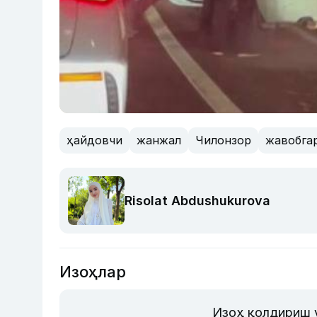
ҳайдовчи
жанжал
Чилонзор
жавобга
Risolat Abdushukurova
Изоҳлар
Изоҳ қолдириш 