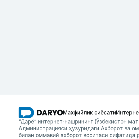
Махфийлик сиёсати
Интерне
“Дарё” интернет-нашрининг (Ўзбекистон мат
Администрацияси ҳузуридаги Ахборот ва ом
билан оммавий ахборот воситаси сифатида р