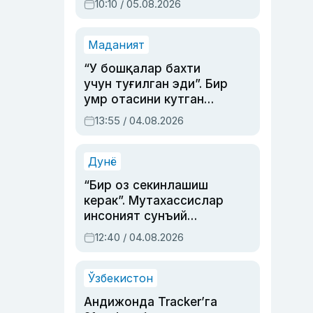
10:10 / 05.08.2026
Маданият
“У бошқалар бахти
учун туғилган эди”. Бир
умр отасини кутган
актриса ва дубльяж
13:55 / 04.08.2026
устаси Римма
Аҳмедованинг
синовларга тўла ҳаёти
Дунё
“Бир оз секинлашиш
керак”. Мутахассислар
инсоният сунъий
интеллектни бошқара
12:40 / 04.08.2026
олмай қолишидан
хавотир билдирди
Ўзбекистон
Андижонда Tracker’га