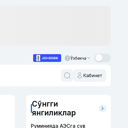
Ўзбекча
Кабинет
Сўнгги
янгиликлар
Руминияда АЭСга сув