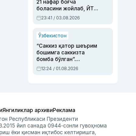
21 нафар боғча
боласини жойлаб, ЙТҲ
содир этган аёлга суд
23:41 / 03.08.2026
ҳукми ўқилди
Ўзбекистон
“Саккиз қатор шеърим
бошимга саккизта
бомба бўлган”.
Абдулла Ориповни
12:24 / 01.08.2026
сиёсий айбловлардан
асраб қолган воқеа
и
Янгиликлар архиви
Реклама
стон Республикаси Президенти
3.2015 йил санада 0944-сонли гувоҳнома
риш ёки қисман иқтибос келтиришга,