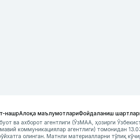
т-нашр
Алоқа маълумотлари
Фойдаланиш шартлар
буот ва ахборот агентлиги (ЎзМАА, ҳозирги Ўзбеки
мавий коммуникациялар агентлиги) томонидан 13.0
ўйхатга олинган. Матнли материалларни тўлиқ кўчи