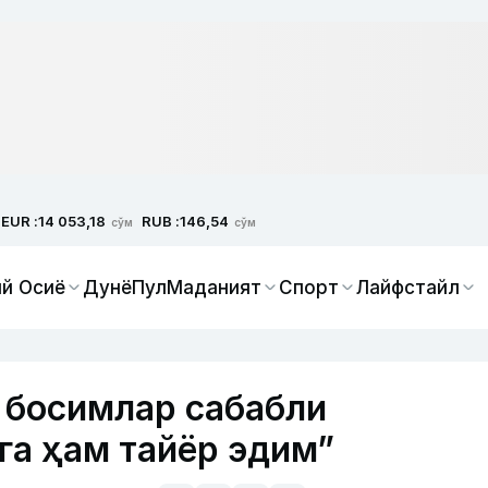
EUR :
RUB :
14 053,18
146,54
сўм
сўм
й Осиё
Дунё
Пул
Маданият
Спорт
Лайфстайл
 босимлар сабабли
а ҳам тайёр эдим”