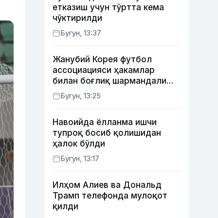
етказиш учун тўртта кема
чўктирилди
Бугун, 13:37
Жанубий Корея футбол
ассоциацияси ҳакамлар
билан боғлиқ шармандали
ҳолат бўйича баёнот берди
Бугун, 13:25
Навоийда ёлланма ишчи
тупроқ босиб қолишидан
ҳалок бўлди
Бугун, 13:17
Илҳом Алиев ва Дональд
Трамп телефонда мулоқот
қилди