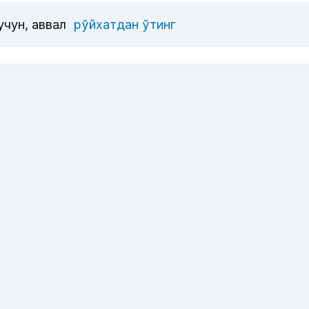
учун, аввал
рўйхатдан ўтинг