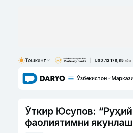
Тошкент
USD :
12 178,85
сўм
Ўзбекистон
Маркази
Ўткир Юсупов: “Руҳий
фаолиятимни якунлашг