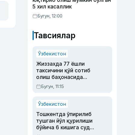
юқтириб олиш мумкин бўлган
5 хил касаллик
Бугун, 12:00
Тавсиялар
Ўзбекистон
Жиззахда 77 ёшли
таксичини қўй сотиб
олиш баҳонасида
яйловга олиб бориб
Бугун, 11:15
ўлдирган йигит 20
йилга қамалди
Ўзбекистон
Тошкентда ўпирилиб
тушган йўл қурилиши
бўйича 6 кишига суд
ҳукми ўқилди