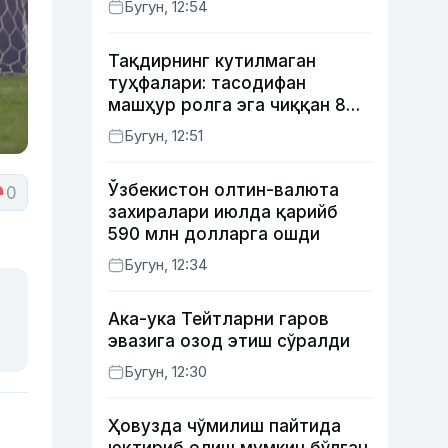
Бугун, 12:54
Тақдирнинг кутилмаган
туҳфалари: тасодифан
машҳур ролга эга чиққан 8
актёр
Бугун, 12:51
Ўзбекистон олтин-валюта
0
захиралари июлда қарийб
590 млн долларга ошди
Бугун, 12:34
Ака-ука Тейтларни гаров
эвазига озод этиш сўралди
Бугун, 12:30
Ҳовузда чўмилиш пайтида