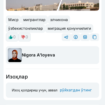
Миср
мигрантлар
элчихона
ўзбекистонликлар
миграция қонунчилиги
0
0
Nigora A'loyeva
Изоҳлар
рўйхатдан ўтинг
Изоҳ қолдириш учун, аввал