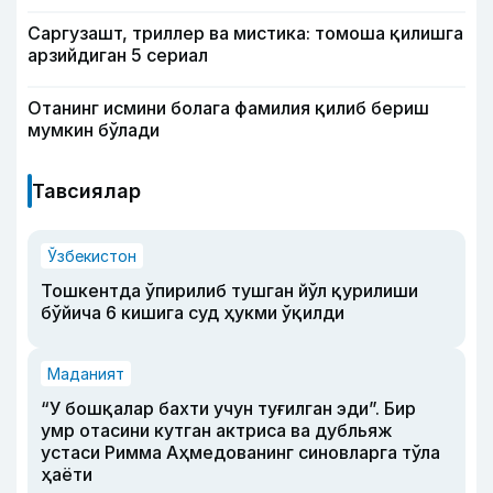
Саргузашт, триллер ва мистика: томоша қилишга
арзийдиган 5 сериал
Отанинг исмини болага фамилия қилиб бериш
мумкин бўлади
Тавсиялар
Ўзбекистон
Тошкентда ўпирилиб тушган йўл қурилиши
бўйича 6 кишига суд ҳукми ўқилди
Маданият
“У бошқалар бахти учун туғилган эди”. Бир
умр отасини кутган актриса ва дубльяж
устаси Римма Аҳмедованинг синовларга тўла
ҳаёти