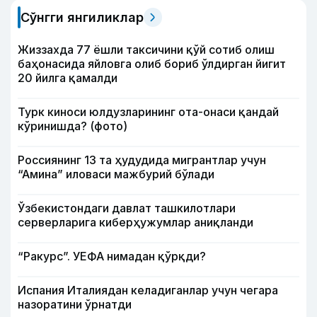
Сўнгги янгиликлар
Жиззахда 77 ёшли таксичини қўй сотиб олиш
баҳонасида яйловга олиб бориб ўлдирган йигит
20 йилга қамалди
Турк киноси юлдузларининг ота-онаси қандай
кўринишда? (фото)
Россиянинг 13 та ҳудудида мигрантлар учун
“Амина” иловаси мажбурий бўлади
Ўзбекистондаги давлат ташкилотлари
серверларига киберҳужумлар аниқланди
“Ракурс”. УЕФА нимадан қўрқди?
Испания Италиядан келадиганлар учун чегара
назоратини ўрнатди