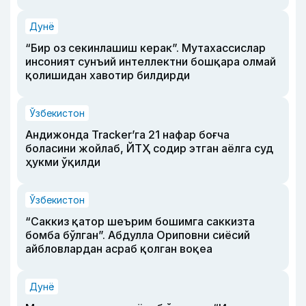
Дунё
“Бир оз секинлашиш керак”. Мутахассислар
инсоният сунъий интеллектни бошқара олмай
қолишидан хавотир билдирди
Ўзбекистон
Андижонда Tracker’га 21 нафар боғча
боласини жойлаб, ЙТҲ содир этган аёлга суд
ҳукми ўқилди
Ўзбекистон
“Саккиз қатор шеърим бошимга саккизта
бомба бўлган”. Абдулла Ориповни сиёсий
айбловлардан асраб қолган воқеа
Дунё