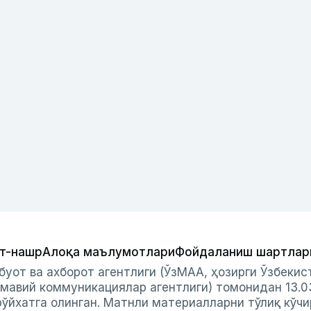
т-нашр
Алоқа маълумотлари
Фойдаланиш шартлар
буот ва ахборот агентлиги (ЎзМАА, ҳозирги Ўзбеки
мавий коммуникациялар агентлиги) томонидан 13.0
ўйхатга олинган. Матнли материалларни тўлиқ кўчи