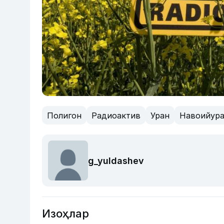
Полигон
Радиоактив
Уран
Навоийур
g_yuldashev
Изоҳлар