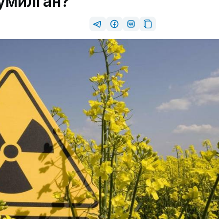
ўмилган?