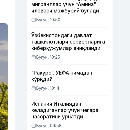
мигрантлар учун “Амина”
иловаси мажбурий бўлади
Бугун, 10:50
Ўзбекистондаги давлат
ташкилотлари серверларига
киберҳужумлар аниқланди
Бугун, 10:25
“Ракурс”. УЕФА нимадан
қўрқди?
Бугун, 10:14
Испания Италиядан
келадиганлар учун чегара
назоратини ўрнатди
Бугун, 09:58