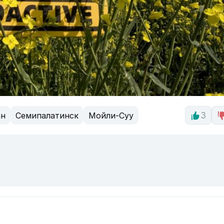
ан
Семипалатинск
Мойли-Суу
3