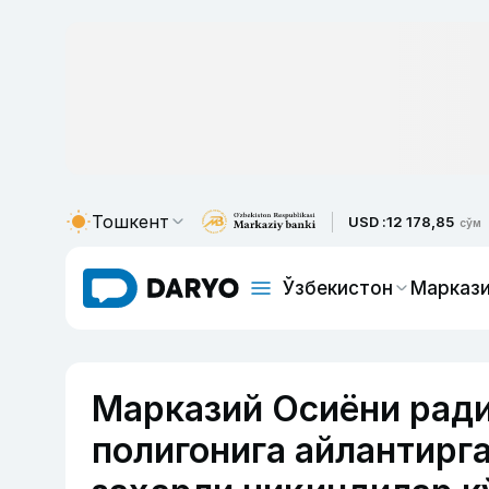
Тошкент
USD :
12 178,85
сўм
Ўзбекистон
Маркази
Марказий Осиёни рад
полигонига айлантирг