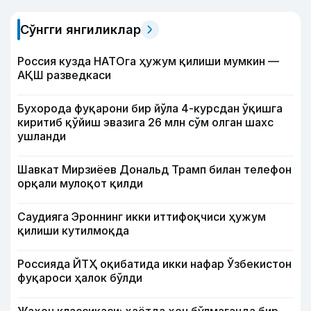
Сўнгги янгиликлар
Россия кузда НАТОга ҳужум қилиши мумкин —
АҚШ разведкаси
Бухорода фуқарони бир йўла 4-курсдан ўқишга
киритиб қўйиш эвазига 26 млн сўм олган шахс
ушланди
Шавкат Мирзиёев Дональд Трамп билан телефон
орқали мулоқот қилди
Саудияга Эроннинг икки иттифоқчиси ҳужум
қилиши кутилмоқда
Россияда ЙТҲ оқибатида икки нафар Ўзбекистон
фуқароси ҳалок бўлди