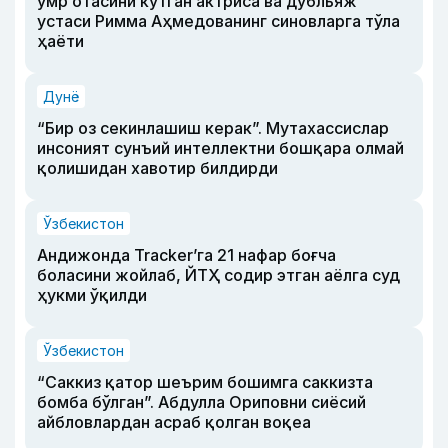
умр отасини кутган актриса ва дубльяж
устаси Римма Аҳмедованинг синовларга тўла
ҳаёти
Дунё
“Бир оз секинлашиш керак”. Мутахассислар
инсоният сунъий интеллектни бошқара олмай
қолишидан хавотир билдирди
Ўзбекистон
Андижонда Tracker’га 21 нафар боғча
боласини жойлаб, ЙТҲ содир этган аёлга суд
ҳукми ўқилди
Ўзбекистон
“Саккиз қатор шеърим бошимга саккизта
бомба бўлган”. Абдулла Ориповни сиёсий
айбловлардан асраб қолган воқеа