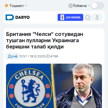
Тошкент
Ўзбекча
Британия “Челси” сотувидан
тушган пулларни Украинага
беришни талаб қилди
Дунё
12:57 / 18.12.2025
4798