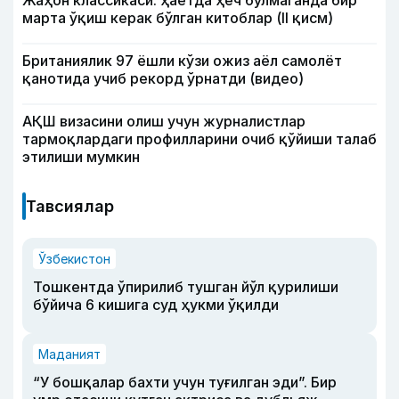
Жаҳон классикаси: ҳаётда ҳеч бўлмаганда бир
марта ўқиш керак бўлган китоблар (II қисм)
Британиялик 97 ёшли кўзи ожиз аёл самолёт
қанотида учиб рекорд ўрнатди (видео)
АҚШ визасини олиш учун журналистлар
тармоқлардаги профилларини очиб қўйиши талаб
этилиши мумкин
Тавсиялар
Ўзбекистон
Тошкентда ўпирилиб тушган йўл қурилиши
бўйича 6 кишига суд ҳукми ўқилди
Маданият
“У бошқалар бахти учун туғилган эди”. Бир