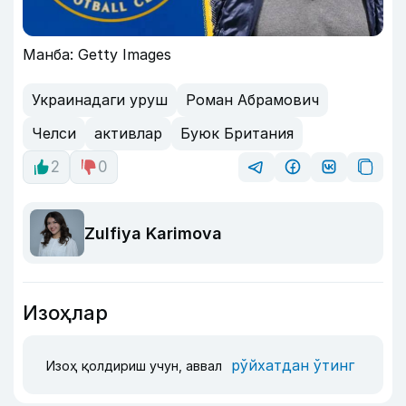
Манба: Getty Images
Украинадаги уруш
Роман Абрамович
Челси
активлар
Буюк Британия
2
0
Zulfiya Karimova
Изоҳлар
рўйхатдан ўтинг
Изоҳ қолдириш учун, аввал