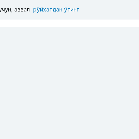
учун, аввал
рўйхатдан ўтинг