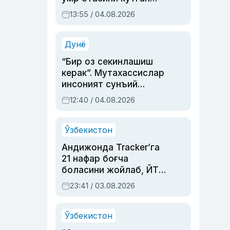
актриса ва дубльяж
13:55 / 04.08.2026
устаси Римма
Аҳмедованинг
синовларга тўла ҳаёти
Дунё
“Бир оз секинлашиш
керак”. Мутахассислар
инсоният сунъий
интеллектни бошқара
12:40 / 04.08.2026
олмай қолишидан
хавотир билдирди
Ўзбекистон
Андижонда Tracker’га
21 нафар боғча
боласини жойлаб, ЙТҲ
содир этган аёлга суд
23:41 / 03.08.2026
ҳукми ўқилди
Ўзбекистон