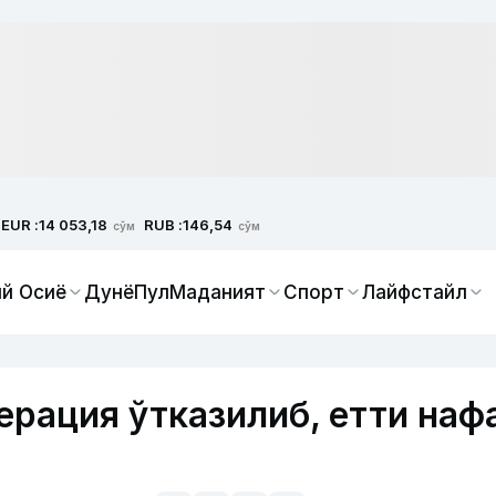
EUR :
RUB :
14 053,18
146,54
сўм
сўм
й Осиё
Дунё
Пул
Маданият
Спорт
Лайфстайл
ерация ўтказилиб, етти наф