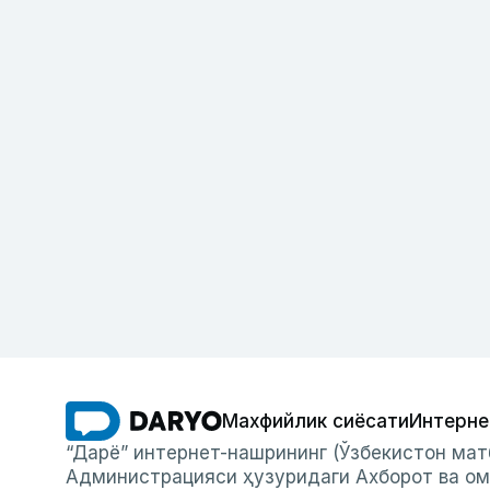
Махфийлик сиёсати
Интерне
“Дарё” интернет-нашрининг (Ўзбекистон мат
Администрацияси ҳузуридаги Ахборот ва ом