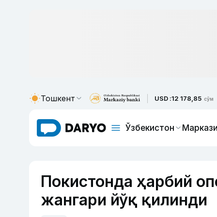
Тошкент
USD :
12 178,85
сўм
Ўзбекистон
Маркази
Покистонда ҳарбий оп
жангари йўқ қилинди