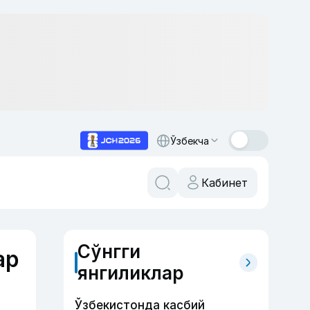
Ўзбекча
Кабинет
Сўнгги
ар
янгиликлар
Ўзбекистонда касбий