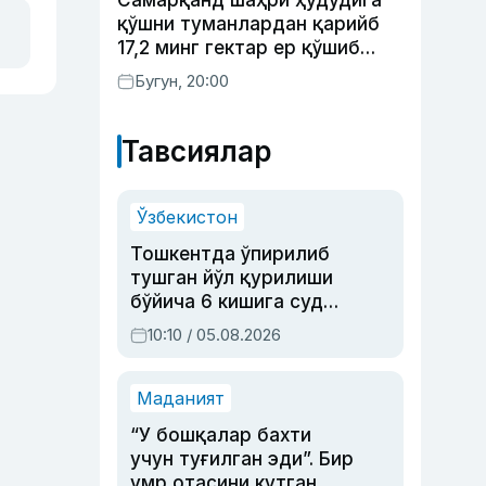
Самарқанд шаҳри ҳудудига
қўшни туманлардан қарийб
17,2 минг гектар ер қўшиб
берилади
Бугун, 20:00
Тавсиялар
Ўзбекистон
Тошкентда ўпирилиб
тушган йўл қурилиши
бўйича 6 кишига суд
ҳукми ўқилди
10:10 / 05.08.2026
Маданият
“У бошқалар бахти
учун туғилган эди”. Бир
умр отасини кутган