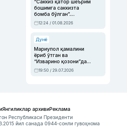
“Саккиз қатор шеърим
бошимга саккизта
бомба бўлган”.
Абдулла Ориповни
12:24 / 01.08.2026
сиёсий айбловлардан
асраб қолган воқеа
Дунё
Мариупол қамалини
ёриб ўтган ва
“Изварино қозони”дан
чиққан қаҳрамон —
19:50 / 29.07.2026
Украина армияси бош
қўмондони Драпатий
ҳақида
и
Янгиликлар архиви
Реклама
стон Республикаси Президенти
3.2015 йил санада 0944-сонли гувоҳнома