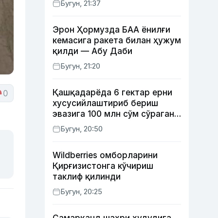
Бугун, 21:37
Эрон Ҳормузда БАА ёнилғи
кемасига ракета билан ҳужум
қилди — Абу Даби
Бугун, 21:20
Қашқадарёда 6 гектар ерни
0
хусусийлаштириб бериш
эвазига 100 млн сўм сўраган
шахс ушланди
Бугун, 20:50
Wildberries омборларини
Қирғизистонга кўчириш
таклиф қилинди
Бугун, 20:25