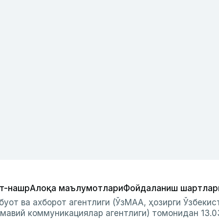
т-нашр
Алоқа маълумотлари
Фойдаланиш шартлар
буот ва ахборот агентлиги (ЎзМАА, ҳозирги Ўзбеки
мавий коммуникациялар агентлиги) томонидан 13.0