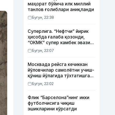
маҳорат бўйича илк миллий
танлов ғолиблари аниқланди
Бугун, 22:38
Суперлига. “Нефтчи” йирик
ҳисобда ғалаба қозонди,
“ОКМК” супер камбек эвазига
“Бунёдкор”дан устун келди,
Бугун, 22:07
“Насаф” дуранг қайд этди
Москвада рейсга кечиккан
йўловчилар самолётни учиш-
қўниш йўлагида тўхтатишга
уринди (видео)
Бугун, 22:02
Флик “Барселона”нинг икки
футболчисига чиқиш
эшикларини кўрсатди