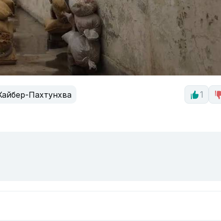
Хайбер-Пахтунхва
1