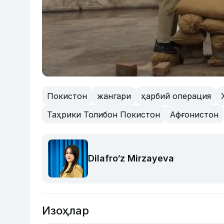
Покистон
жангари
ҳарбий операция
Таҳрики Толибон Покистон
Афғонистон
Dilafro‘z Mirzayeva
Изоҳлар