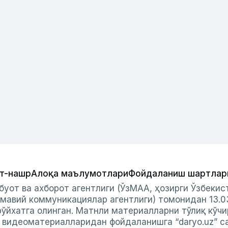
т-нашр
Алоқа маълумотлари
Фойдаланиш шартлар
буот ва ахборот агентлиги (ЎзМАА, ҳозирги Ўзбеки
мавий коммуникациялар агентлиги) томонидан 13.0
ўйхатга олинган. Матнли материалларни тўлиқ кўчи
и видеоматериалларидан фойдаланишга “daryo.uz” с