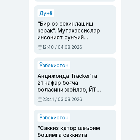
Аҳмедованинг
синовларга тўла ҳаёти
Дунё
“Бир оз секинлашиш
керак”. Мутахассислар
инсоният сунъий
интеллектни бошқара
12:40 / 04.08.2026
олмай қолишидан
хавотир билдирди
Ўзбекистон
Андижонда Tracker’га
21 нафар боғча
боласини жойлаб, ЙТҲ
содир этган аёлга суд
23:41 / 03.08.2026
ҳукми ўқилди
Ўзбекистон
“Саккиз қатор шеърим
бошимга саккизта