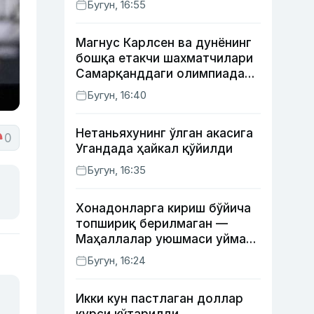
Бугун, 16:55
Магнус Карлсен ва дунёнинг
бошқа етакчи шахматчилари
Самарқанддаги олимпиадани
ўтказиб юборади
Бугун, 16:40
Нетаньяхунинг ўлган акасига
0
Угандада ҳайкал қўйилди
Бугун, 16:35
Хонадонларга кириш бўйича
топшириқ берилмаган —
Маҳаллалар уюшмаси уйма-
уй юрган масъуллар ҳақида
Бугун, 16:24
Икки кун пастлаган доллар