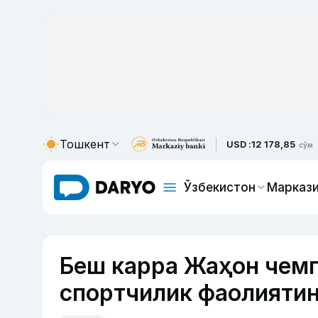
Тошкент
USD :
12 178,85
сўм
Ўзбекистон
Маркази
Беш карра Жаҳон чем
спортчилик фаолиятин