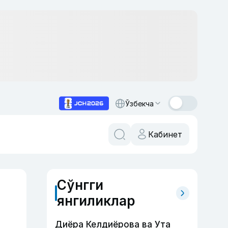
Ўзбекча
Кабинет
Сўнгги
янгиликлар
Диёра Келдиёрова ва Ута