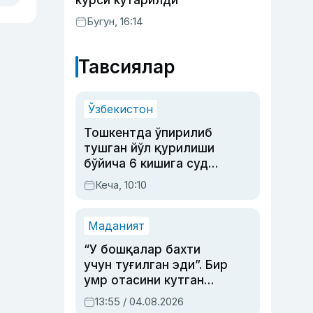
курси кўтарилди
Бугун, 16:14
Тавсиялар
Ўзбекистон
Тошкентда ўпирилиб
тушган йўл қурилиши
бўйича 6 кишига суд
ҳукми ўқилди
Кеча, 10:10
Маданият
“У бошқалар бахти
учун туғилган эди”. Бир
умр отасини кутган
актриса ва дубльяж
13:55 / 04.08.2026
устаси Римма