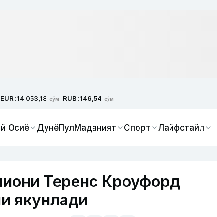
EUR :
RUB :
14 053,18
146,54
сўм
сўм
й Осиё
Дунё
Пул
Маданият
Спорт
Лайфстайл
пиони Теренс Кроуфорд
и якунлади