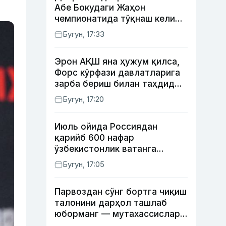
Абе Бокудаги Жаҳон
чемпионатида тўқнаш келиши
мумкин — ОАВ
Бугун, 17:33
Эрон АҚШ яна ҳужум қилса,
Форс кўрфази давлатларига
зарба бериш билан таҳдид
қилди
Бугун, 17:20
Июль ойида Россиядан
қарийб 600 нафар
ўзбекистонлик ватанга
қайтарилди
Бугун, 17:05
Парвоздан сўнг бортга чиқиш
талонини дарҳол ташлаб
юборманг — мутахассислар
бунинг сабабини тушунтирди