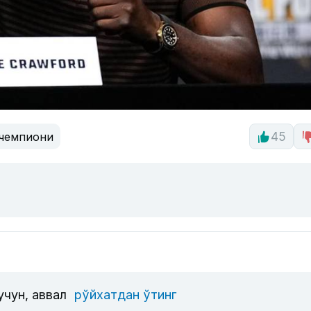
чемпиони
45
учун, аввал
рўйхатдан ўтинг