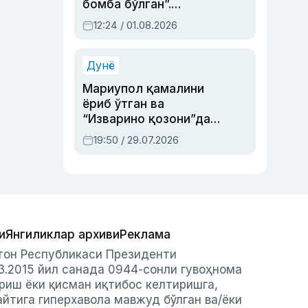
бомба бўлган”.
Абдулла Ориповни
12:24 / 01.08.2026
сиёсий айбловлардан
асраб қолган воқеа
Дунё
Мариупол қамалини
ёриб ўтган ва
“Изварино қозони”дан
чиққан қаҳрамон —
19:50 / 29.07.2026
Украина армияси бош
қўмондони Драпатий
ҳақида
и
Янгиликлар архиви
Реклама
стон Республикаси Президенти
3.2015 йил санада 0944-сонли гувоҳнома
риш ёки қисман иқтибос келтиришга,
айтига гиперхавола мавжуд бўлган ва/ёки