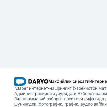
Махфийлик сиёсати
Интерне
“Дарё” интернет-нашрининг (Ўзбекистон мат
Администрацияси ҳузуридаги Ахборот ва ом
билан оммавий ахборот воситаси сифатида р
шунингдек, фотографик, график, аудио ва/ёк