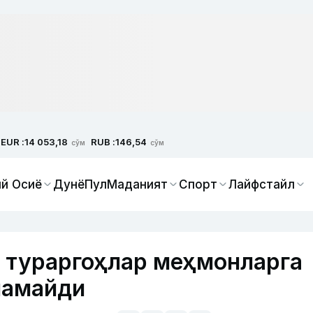
EUR :
RUB :
14 053,18
146,54
сўм
сўм
й Осиё
Дунё
Пул
Маданият
Спорт
Лайфстайл
 тураргоҳлар меҳмонларга
ламайди