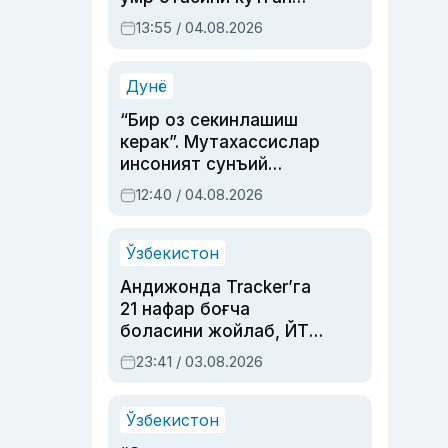
актриса ва дубльяж
13:55 / 04.08.2026
устаси Римма
Аҳмедованинг
синовларга тўла ҳаёти
Дунё
“Бир оз секинлашиш
керак”. Мутахассислар
инсоният сунъий
интеллектни бошқара
12:40 / 04.08.2026
олмай қолишидан
хавотир билдирди
Ўзбекистон
Андижонда Tracker’га
21 нафар боғча
боласини жойлаб, ЙТҲ
содир этган аёлга суд
23:41 / 03.08.2026
ҳукми ўқилди
Ўзбекистон