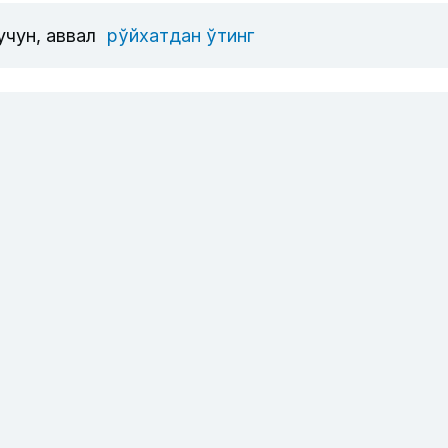
учун, аввал
рўйхатдан ўтинг