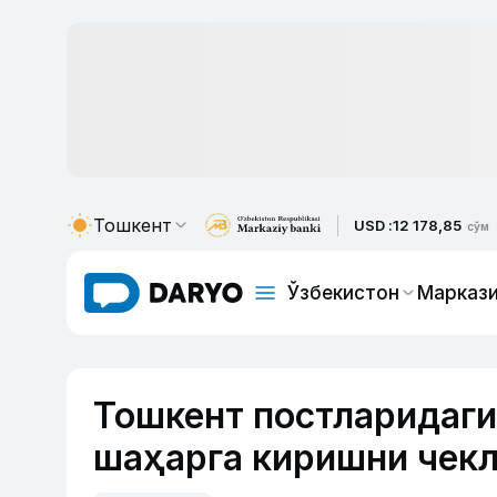
Тошкент
USD :
12 178,85
сўм
Ўзбекистон
Маркази
Тошкент постларидаги
шаҳарга киришни чек