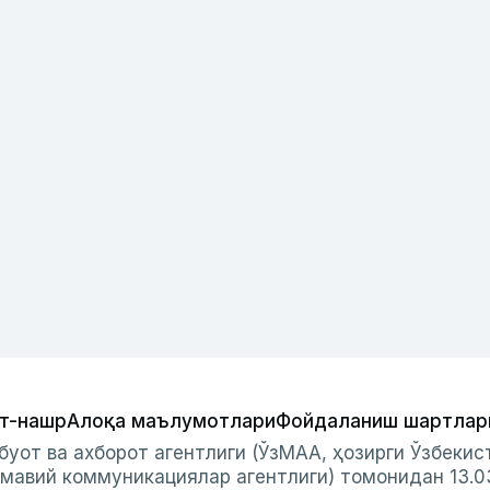
т-нашр
Алоқа маълумотлари
Фойдаланиш шартлар
буот ва ахборот агентлиги (ЎзМАА, ҳозирги Ўзбеки
мавий коммуникациялар агентлиги) томонидан 13.0