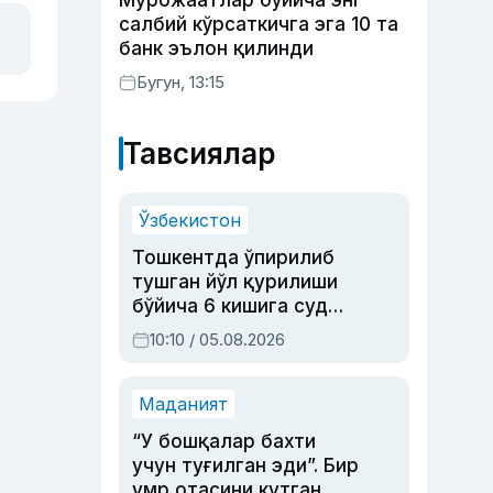
Мурожаатлар бўйича энг
салбий кўрсаткичга эга 10 та
банк эълон қилинди
Бугун, 13:15
Тавсиялар
Ўзбекистон
Тошкентда ўпирилиб
тушган йўл қурилиши
бўйича 6 кишига суд
ҳукми ўқилди
10:10 / 05.08.2026
Маданият
“У бошқалар бахти
учун туғилган эди”. Бир
умр отасини кутган