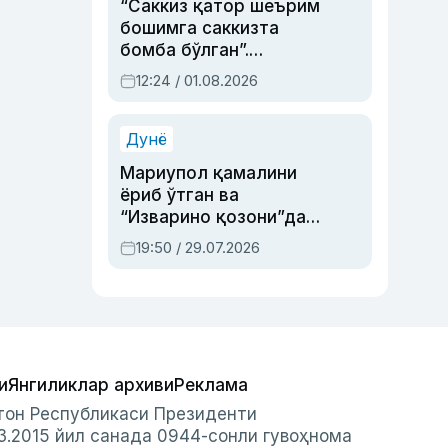
“Саккиз қатор шеърим
бошимга саккизта
бомба бўлган”.
Абдулла Ориповни
12:24 / 01.08.2026
сиёсий айбловлардан
асраб қолган воқеа
Дунё
Мариупол қамалини
ёриб ўтган ва
“Изварино қозони”дан
чиққан қаҳрамон —
19:50 / 29.07.2026
Украина армияси бош
қўмондони Драпатий
ҳақида
и
Янгиликлар архиви
Реклама
стон Республикаси Президенти
3.2015 йил санада 0944-сонли гувоҳнома