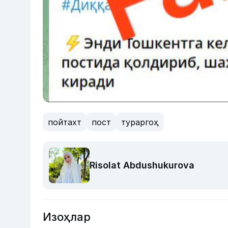
пойтахт
пост
тураргоҳ
Risolat Abdushukurova
Изоҳлар