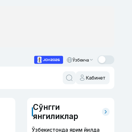
Ўзбекча
Кабинет
Сўнгги
янгиликлар
Ўзбекистонда ярим йилда