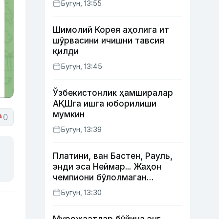
Бугун, 13:55
Жаҳонгир Отажонов
Шимолий Корея аҳолига ит
шўрвасини ичишни тавсия
қилди
Бугун, 13:45
Ўзбекистонлик ҳамширалар
АҚШга ишга юборилиши
мумкин
0
Бугун, 13:39
Платини, ван Бастен, Рауль,
энди эса Неймар... Жаҳон
чемпиони бўлолмаган
суперюлдузлар
Бугун, 13:30