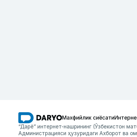
Махфийлик сиёсати
Интерне
“Дарё” интернет-нашрининг (Ўзбекистон мат
Администрацияси ҳузуридаги Ахборот ва ом