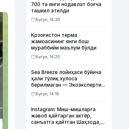
700 та янги нодавлат боғча
ташкил этилди
Бугун, 14:30
Қозоғистон терма
жамоасининг янги бош
мураббийи маълум бўлди
Бугун, 14:20
Sea Breeze лойиҳаси бўйича
ҳали тўлиқ хулоса
берилмаган — Экоэкспертиза
маркази
Бугун, 14:16
Instagram: Миш-мишларга
жавоб қайтарган актёр,
санъатга қайтган Шаҳзода,
йўлга асфалт ётқизган