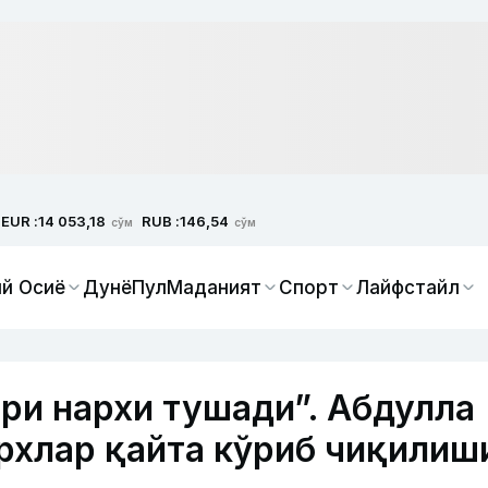
EUR :
RUB :
14 053,18
146,54
сўм
сўм
й Осиё
Дунё
Пул
Маданият
Спорт
Лайфстайл
ори нархи тушади”. Абдулла
рхлар қайта кўриб чиқилиш