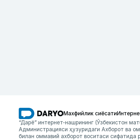
Махфийлик сиёсати
Интерне
“Дарё” интернет-нашрининг (Ўзбекистон мат
Администрацияси ҳузуридаги Ахборот ва ом
билан оммавий ахборот воситаси сифатида р