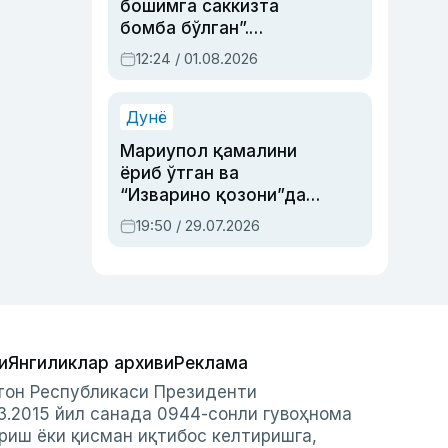
бошимга саккизта
бомба бўлган”.
Абдулла Ориповни
12:24 / 01.08.2026
сиёсий айбловлардан
асраб қолган воқеа
Дунё
Мариупол қамалини
ёриб ўтган ва
“Изварино қозони”дан
чиққан қаҳрамон —
19:50 / 29.07.2026
Украина армияси бош
қўмондони Драпатий
ҳақида
и
Янгиликлар архиви
Реклама
стон Республикаси Президенти
3.2015 йил санада 0944-сонли гувоҳнома
риш ёки қисман иқтибос келтиришга,