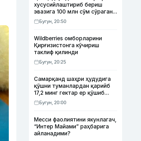
хусусийлаштириб бериш
эвазига 100 млн сўм сўраган
шахс ушланди
Бугун, 20:50
Wildberries омборларини
Қирғизистонга кўчириш
таклиф қилинди
Бугун, 20:25
Самарқанд шаҳри ҳудудига
қўшни туманлардан қарийб
17,2 минг гектар ер қўшиб
берилади
Бугун, 20:00
Месси фаолиятини якунлагач,
“Интер Майами” раҳбарига
айланадими?