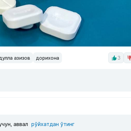
дулла азизов
дорихона
3
учун, аввал
рўйхатдан ўтинг