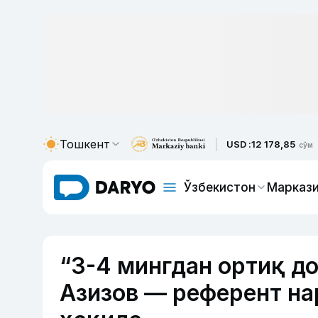
Тошкент
USD :
12 178,85
сўм
Ўзбекистон
Маркази
“3-4 мингдан ортиқ д
Азизов — референт на