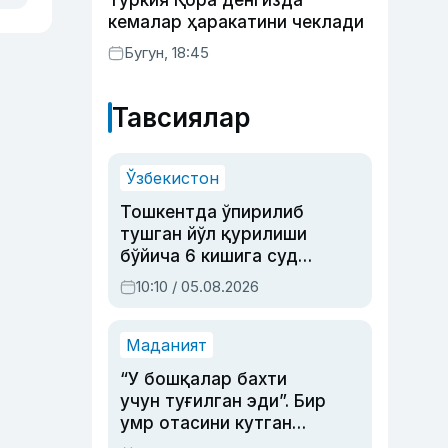
Туркия Қора денгизда
кемалар ҳаракатини чеклади
Бугун, 18:45
Тавсиялар
Ўзбекистон
Тошкентда ўпирилиб
тушган йўл қурилиши
бўйича 6 кишига суд
ҳукми ўқилди
10:10 / 05.08.2026
Маданият
“У бошқалар бахти
учун туғилган эди”. Бир
умр отасини кутган
актриса ва дубльяж