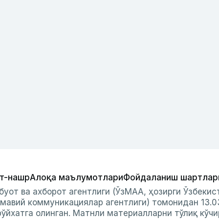
т-нашр
Алоқа маълумотлари
Фойдаланиш шартлар
буот ва ахборот агентлиги (ЎзМАА, ҳозирги Ўзбеки
мавий коммуникациялар агентлиги) томонидан 13.0
ўйхатга олинган. Матнли материалларни тўлиқ кўчи