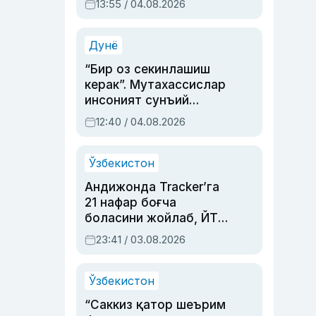
13:55 / 04.08.2026
устаси Римма
Аҳмедованинг
синовларга тўла ҳаёти
Дунё
“Бир оз секинлашиш
керак”. Мутахассислар
инсоният сунъий
интеллектни бошқара
12:40 / 04.08.2026
олмай қолишидан
хавотир билдирди
Ўзбекистон
Андижонда Tracker’га
21 нафар боғча
боласини жойлаб, ЙТҲ
содир этган аёлга суд
23:41 / 03.08.2026
ҳукми ўқилди
Ўзбекистон
“Саккиз қатор шеърим