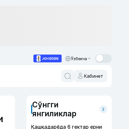
Ўзбекча
Кабинет
Сўнгги
янгиликлар
и
Қашқадарёда 6 гектар ерни