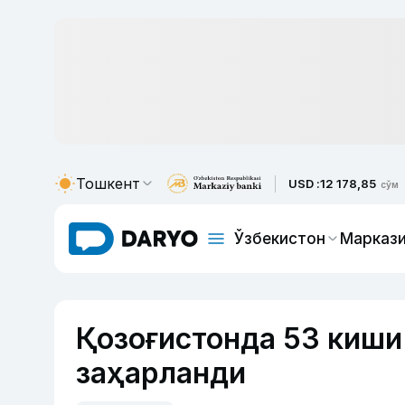
Тошкент
USD :
12 178,85
сўм
Ўзбекистон
Маркази
Қозоғистонда 53 киши
заҳарланди