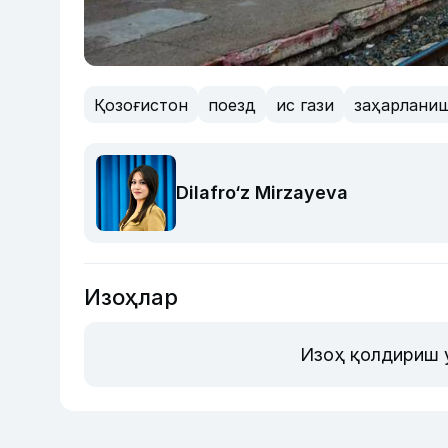
Қозоғистон
поезд
ис гази
заҳарлани
Dilafro‘z Mirzayeva
Изоҳлар
Изоҳ қолдириш 