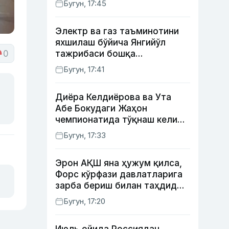
Бугун, 17:45
Электр ва газ таъминотини
яхшилаш бўйича Янгийўл
0
тажрибаси бошқа
ҳудудларда ҳам жорий
Бугун, 17:41
этилади
Диёра Келдиёрова ва Ута
Абе Бокудаги Жаҳон
чемпионатида тўқнаш келиши
мумкин — ОАВ
Бугун, 17:33
Эрон АҚШ яна ҳужум қилса,
Форс кўрфази давлатларига
зарба бериш билан таҳдид
қилди
Бугун, 17:20