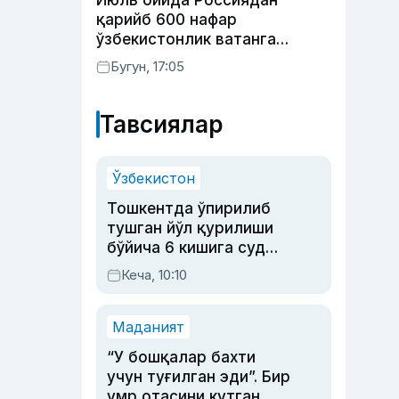
Июль ойида Россиядан
қарийб 600 нафар
ўзбекистонлик ватанга
қайтарилди
Бугун, 17:05
Тавсиялар
Ўзбекистон
Тошкентда ўпирилиб
тушган йўл қурилиши
бўйича 6 кишига суд
ҳукми ўқилди
Кеча, 10:10
Маданият
“У бошқалар бахти
учун туғилган эди”. Бир
умр отасини кутган