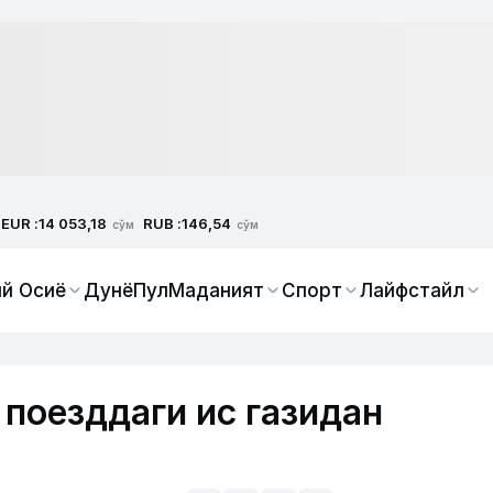
EUR :
RUB :
14 053,18
146,54
сўм
сўм
й Осиё
Дунё
Пул
Маданият
Спорт
Лайфстайл
 поезддаги ис газидан