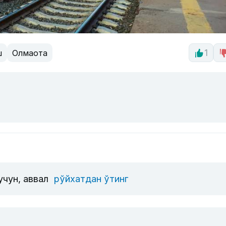
ш
Олмаота
1
учун, аввал
рўйхатдан ўтинг