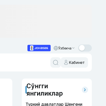
Ўзбекча
Кабинет
Сўнгги
янгиликлар
Туркий давлатлар Шенгени