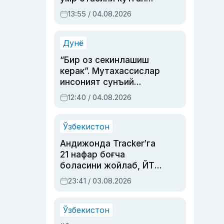
актриса ва дубльяж
13:55 / 04.08.2026
устаси Римма
Аҳмедованинг
синовларга тўла ҳаёти
Дунё
“Бир оз секинлашиш
керак”. Мутахассислар
инсоният сунъий
интеллектни бошқара
12:40 / 04.08.2026
олмай қолишидан
хавотир билдирди
Ўзбекистон
Андижонда Tracker’га
21 нафар боғча
боласини жойлаб, ЙТҲ
содир этган аёлга суд
23:41 / 03.08.2026
ҳукми ўқилди
Ўзбекистон