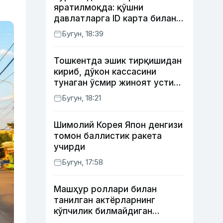
яратилмоқда: қўшни
давлатларга ID карта билан
борилади
Бугун, 18:39
Тошкентда эшик тирқишидан
кириб, дўкон кассасини
тунаган ўсмир жиноят устида
ушланди
Бугун, 18:21
Шимолий Корея Япон денгизи
томон баллистик ракета
учирди
Бугун, 17:58
Машҳур роллари билан
танилган актёрларнинг
кўпчилик билмайдиган
образлари