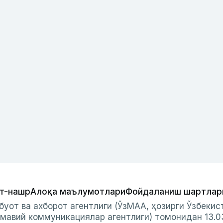
т-нашр
Алоқа маълумотлари
Фойдаланиш шартлар
буот ва ахборот агентлиги (ЎзМАА, ҳозирги Ўзбеки
мавий коммуникациялар агентлиги) томонидан 13.0