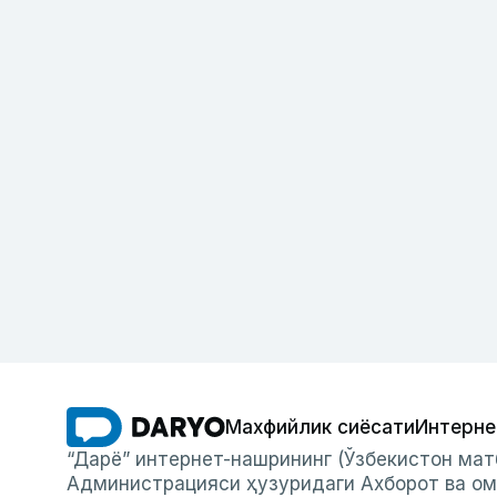
Махфийлик сиёсати
Интерне
“Дарё” интернет-нашрининг (Ўзбекистон мат
Администрацияси ҳузуридаги Ахборот ва ом