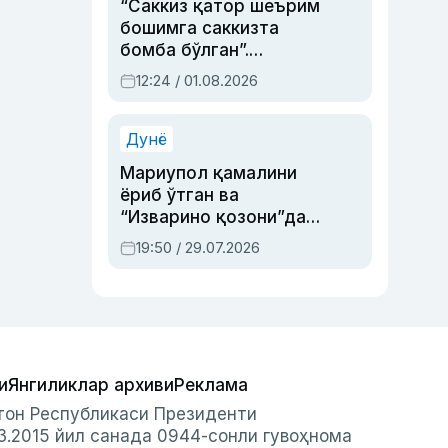
“Саккиз қатор шеърим
бошимга саккизта
бомба бўлган”.
Абдулла Ориповни
12:24 / 01.08.2026
сиёсий айбловлардан
асраб қолган воқеа
Дунё
Мариупол қамалини
ёриб ўтган ва
“Изварино қозони”дан
чиққан қаҳрамон —
19:50 / 29.07.2026
Украина армияси бош
қўмондони Драпатий
ҳақида
и
Янгиликлар архиви
Реклама
стон Республикаси Президенти
3.2015 йил санада 0944-сонли гувоҳнома