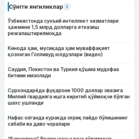
Сўнгги янгиликлар
Ўзбекистонда сунъий интеллект хизматлари
ҳажмини 1,5 млрд долларга етказиш
режалаштирилмоқда
Кинода ҳам, мусиқада ҳам муваффақият
қозонган Голливуд юлдузлари (видео)
Саудия, Покистон ва Туркия қўшма мудофаа
битими имзолади
Сурхондарёда фуқарони 1000 доллар эвазига
Миллий гвардияга ишга киритиб қўймоқчи бўлган
шахс ушланди
Нафас олганда куракда оғриқ пайдо бўлишининг
сабаби ва даво чоралари
“Барселона” Родри учун қанча тўламоқчи