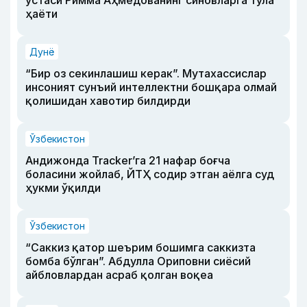
устаси Римма Аҳмедованинг синовларга тўла
ҳаёти
Дунё
“Бир оз секинлашиш керак”. Мутахассислар
инсоният сунъий интеллектни бошқара олмай
қолишидан хавотир билдирди
Ўзбекистон
Андижонда Tracker’га 21 нафар боғча
боласини жойлаб, ЙТҲ содир этган аёлга суд
ҳукми ўқилди
Ўзбекистон
“Саккиз қатор шеърим бошимга саккизта
бомба бўлган”. Абдулла Ориповни сиёсий
айбловлардан асраб қолган воқеа