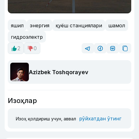
яшил
энергия
қуёш станциялари
шамол
гидроэлектр
2
0
Azizbek Toshqorayev
Изоҳлар
рўйхатдан ўтинг
Изоҳ қолдириш учун, аввал