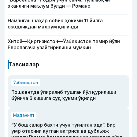
эканлиги маълум бўлди — Романо
Наманган шаҳар собиқ ҳокими 11 йилга
озодликдан маҳрум қилинди
Хитой—Қирғизистон—Ўзбекистон темир йўли
Европагача узайтирилиши мумкин
Тавсиялар
Ўзбекистон
Тошкентда ўпирилиб тушган йўл қурилиши
бўйича 6 кишига суд ҳукми ўқилди
Маданият
“У бошқалар бахти учун туғилган эди”. Бир
умр отасини кутган актриса ва дубльяж