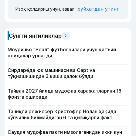
рўйхатдан ўтинг
Изоҳ қолдириш учун, аввал
Сўнгги янгиликлар
Моуриньо “Реал” футболчилари учун қатъий
қоидалар ўрнатди
Сирдарёда юк машинаси ва Captiva
тўқнашишидан 3 киши ҳалок бўлди
Тайван 2027 йилда мудофаа харажатларини 16
фоизга оширади
Таниқли режиссёр Кристофер Нолан ҳақида
кўпчилик билмайдиган 6 та қизиқарли факт
Саудия мудофаа пакти имзолаганидан икки кун