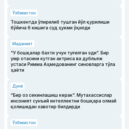
Ўзбекистон
Тошкентда ўпирилиб тушган йўл қурилиши
бўйича 6 кишига суд ҳукми ўқилди
Маданият
“У бошқалар бахти учун туғилган эди”. Бир
умр отасини кутган актриса ва дубльяж
устаси Римма Аҳмедованинг синовларга тўла
ҳаёти
Дунё
“Бир оз секинлашиш керак”. Мутахассислар
инсоният сунъий интеллектни бошқара олмай
қолишидан хавотир билдирди
Ўзбекистон