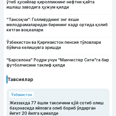
ўтиб ҳусийлар қиролликнинг нефтни қайта
ишлаш заводига ҳужум қилди
“Тансоқчи”: Голливуднинг энг яхши
мелодрамаларидан бирининг кадр ортида қолиб
кетган воқеалари
Ўзбекистон ва Қирғизистон пенсия тўловлари
бўйича келишувга эришди
“Барселона” Родри учун “Манчестер Сити”га бир
футболчисини таклиф қилди
Тавсиялар
Ўзбекистон
Жиззахда 77 ёшли таксичини қўй сотиб олиш
баҳонасида яйловга олиб бориб ўлдирган
йигит 20 йилга қамалди