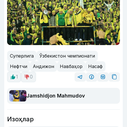
Суперлига
Ўзбекистон чемпионати
Нефтчи
Андижон
Навбаҳор
Насаф
1
0
Jamshidjon Mahmudov
Изоҳлар