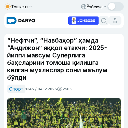
Тошкент
Ўзбекча
“Нефтчи”, “Навбаҳор” ҳамда
“Андижон” яққол етакчи: 2025-
йилги мавсум Суперлига
баҳсларини томоша қилишга
келган мухлислар сони маълум
бўлди
Спорт
11:45 / 04.12.2025
2505