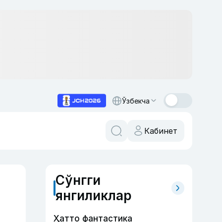
Ўзбекча
Кабинет
Сўнгги
янгиликлар
Ҳатто фантастика