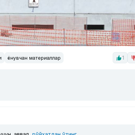
и
ёнувчан материаллар
1
учун, аввал
рўйхатдан ўтинг