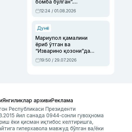
бомба бўлган”.
Абдулла Ориповни
12:24 / 01.08.2026
сиёсий айбловлардан
асраб қолган воқеа
Дунё
Мариупол қамалини
ёриб ўтган ва
“Изварино қозони”дан
чиққан қаҳрамон —
19:50 / 29.07.2026
Украина армияси бош
қўмондони Драпатий
ҳақида
и
Янгиликлар архиви
Реклама
стон Республикаси Президенти
3.2015 йил санада 0944-сонли гувоҳнома
риш ёки қисман иқтибос келтиришга,
айтига гиперхавола мавжуд бўлган ва/ёки