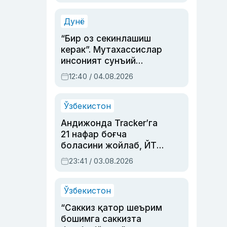
Аҳмедованинг
синовларга тўла ҳаёти
Дунё
“Бир оз секинлашиш
керак”. Мутахассислар
инсоният сунъий
интеллектни бошқара
12:40 / 04.08.2026
олмай қолишидан
хавотир билдирди
Ўзбекистон
Андижонда Tracker’га
21 нафар боғча
боласини жойлаб, ЙТҲ
содир этган аёлга суд
23:41 / 03.08.2026
ҳукми ўқилди
Ўзбекистон
“Саккиз қатор шеърим
бошимга саккизта