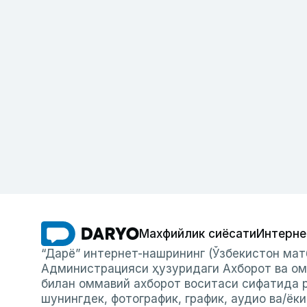
Махфийлик сиёсати
Интерне
“Дарё” интернет-нашрининг (Ўзбекистон мат
Администрацияси ҳузуридаги Ахборот ва ом
билан оммавий ахборот воситаси сифатида р
шунингдек, фотографик, график, аудио ва/ёк