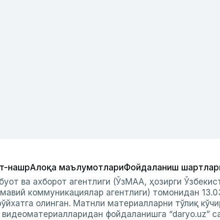
т-нашр
Алоқа маълумотлари
Фойдаланиш шартлар
буот ва ахборот агентлиги (ЎзМАА, ҳозирги Ўзбеки
мавий коммуникациялар агентлиги) томонидан 13.0
ўйхатга олинган. Матнли материалларни тўлиқ кўчи
и видеоматериалларидан фойдаланишга “daryo.uz” с