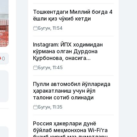
Тошкентдаги Миллий боғда 4
ёшли қиз чўкиб кетди
Бугун, 11:54
Instagram: ЙПХ ходимидан
кўрмана олган Дурдона
Қурбонова, онасига
0
кутилмаган совға тайёрлаган
Бугун, 11:45
Умид винес, хонанда Райҳон
нимадан хафа?
Пулли автомобил йўлларида
ҳаракатланиш учун йўл
талони сотиб олинади
Бугун, 11:35
Россия ҳакерлари дунё
бўйлаб меҳмонхона Wi-Fi’га