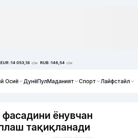
EUR :
RUB :
14 053,18
146,54
сўм
сўм
й Осиё
Дунё
Пул
Маданият
Спорт
Лайфстайл
 фасадини ёнувчан
оплаш тақиқланади