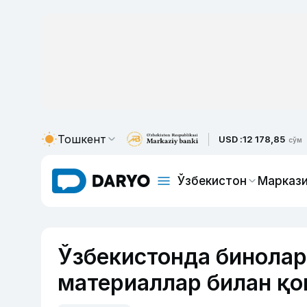
Тошкент
USD :
12 178,85
сўм
Ўзбекистон
Маркази
Ўзбекистонда бинолар
материаллар билан қ