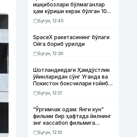
ишқибозлари бўлмаганлар
ҳам кўриши керак бўлган 10
та фильм
Бугун, 12:45
SpaceX ракетасининг бўлаги
Ойга бориб урилди
Бугун, 12:30
Шотландиядаги Ҳамдўстлик
ўйинларидан сўнг Уганда ва
Покистон боксчилари ғойиб
бўлди
Бугун, 12:21
“Ўргимчак одам: Янги кун”
фильми бир ҳафтада йилнинг
энг кассабоп фильмига
айланди
Бугун, 12:10