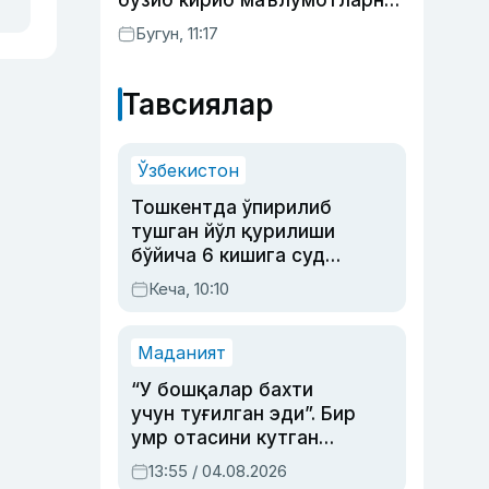
бузиб кириб маълумотларни
ўғирламоқда — Microsoft
Бугун, 11:17
Тавсиялар
Ўзбекистон
Тошкентда ўпирилиб
тушган йўл қурилиши
бўйича 6 кишига суд
ҳукми ўқилди
Кеча, 10:10
Маданият
“У бошқалар бахти
учун туғилган эди”. Бир
умр отасини кутган
актриса ва дубльяж
13:55 / 04.08.2026
устаси Римма