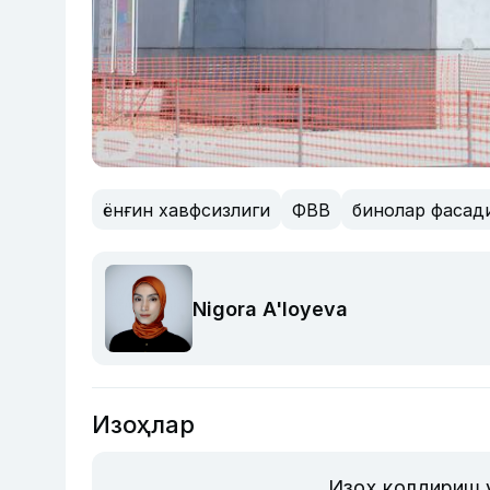
ёнғин хавфсизлиги
ФВВ
бинолар фасад
Nigora A'loyeva
Изоҳлар
Изоҳ қолдириш 