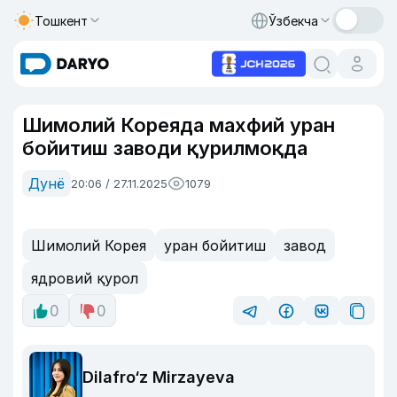
Тошкент
Ўзбекча
Шимолий Кореяда махфий уран
бойитиш заводи қурилмоқда
Дунё
20:06 / 27.11.2025
1079
Шимолий Корея
уран бойитиш
завод
ядровий қурол
0
0
Dilafro‘z Mirzayeva