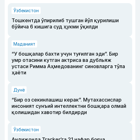
Ўзбекистон
Тошкентда ўпирилиб тушган йўл қурилиши
бўйича 6 кишига суд ҳукми ўқилди
Маданият
“У бошқалар бахти учун туғилган эди”. Бир
умр отасини кутган актриса ва дубльяж
устаси Римма Аҳмедованинг синовларга тўла
ҳаёти
Дунё
“Бир оз секинлашиш керак”. Мутахассислар
инсоният сунъий интеллектни бошқара олмай
қолишидан хавотир билдирди
Ўзбекистон
Андижонда Tracker’га 21 нафар боғча