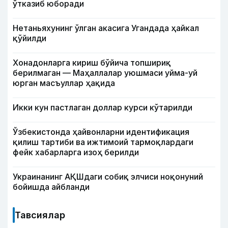
ўтказиб юборади
Нетаньяхунинг ўлган акасига Угандада ҳайкал
қўйилди
Хонадонларга кириш бўйича топшириқ
берилмаган — Маҳаллалар уюшмаси уйма-уй
юрган масъуллар ҳақида
Икки кун пастлаган доллар курси кўтарилди
Ўзбекистонда ҳайвонларни идентификация
қилиш тартиби ва ижтимоий тармоқлардаги
фейк хабарларга изоҳ берилди
Украинанинг АҚШдаги собиқ элчиси ноқонуний
бойишда айбланди
Тавсиялар