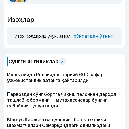
Изоҳлар
рўйхатдан ўтинг
Изоҳ қолдириш учун, аввал
Сўнгги янгиликлар
Июль ойида Россиядан қарийб 600 нафар
ўзбекистонлик ватанга қайтарилди
Парвоздан сўнг бортга чиқиш талонини дарҳол
ташлаб юборманг — мутахассислар бунинг
сабабини тушунтирди
Магнус Карлсен ва дунёнинг бошқа етакчи
шахматчилари Самарқанддаги олимпиадани