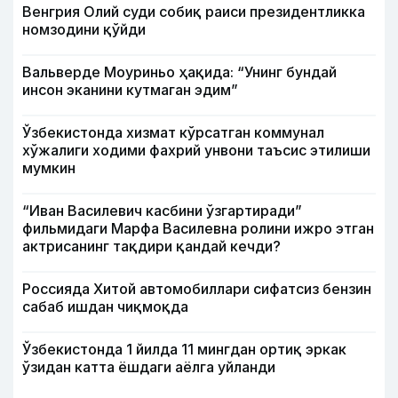
Венгрия Олий суди собиқ раиси президентликка
номзодини қўйди
Вальверде Моуриньо ҳақида: “Унинг бундай
инсон эканини кутмаган эдим”
Ўзбекистонда хизмат кўрсатган коммунал
хўжалиги ходими фахрий унвони таъсис этилиши
мумкин
“Иван Василевич касбини ўзгартиради”
фильмидаги Марфа Василевна ролини ижро этган
актрисанинг тақдири қандай кечди?
Россияда Хитой автомобиллари сифатсиз бензин
сабаб ишдан чиқмоқда
Ўзбекистонда 1 йилда 11 мингдан ортиқ эркак
ўзидан катта ёшдаги аёлга уйланди