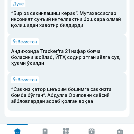
Дунё
“Бир оз секинлашиш керак”. Мутахассислар
инсоният сунъий интеллектни бошқара олмай
қолишидан хавотир билдирди
Ўзбекистон
Андижонда Tracker’га 21 нафар боғча
боласини жойлаб, ЙТҲ содир этган аёлга суд
ҳукми ўқилди
Ўзбекистон
“Саккиз қатор шеърим бошимга саккизта
бомба бўлган”. Абдулла Ориповни сиёсий
айбловлардан асраб қолган воқеа