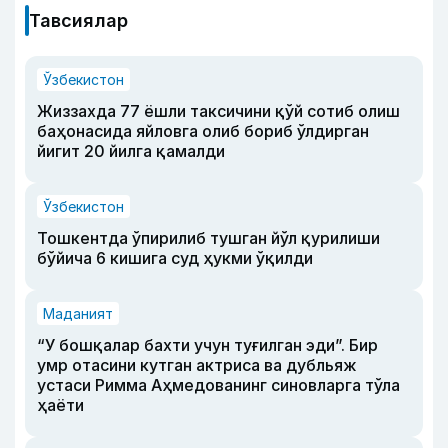
Тавсиялар
Ўзбекистон
Жиззахда 77 ёшли таксичини қўй сотиб олиш
баҳонасида яйловга олиб бориб ўлдирган
йигит 20 йилга қамалди
Ўзбекистон
Тошкентда ўпирилиб тушган йўл қурилиши
бўйича 6 кишига суд ҳукми ўқилди
Маданият
“У бошқалар бахти учун туғилган эди”. Бир
умр отасини кутган актриса ва дубльяж
устаси Римма Аҳмедованинг синовларга тўла
ҳаёти