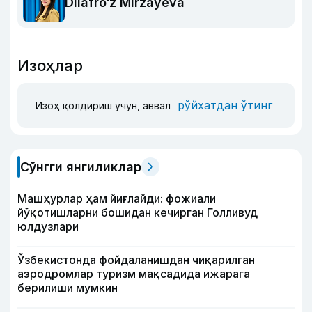
Dilafro‘z Mirzayeva
Изоҳлар
рўйхатдан ўтинг
Изоҳ қолдириш учун, аввал
Сўнгги янгиликлар
Машҳурлар ҳам йиғлайди: фожиали
йўқотишларни бошидан кечирган Голливуд
юлдузлари
Ўзбекистонда фойдаланишдан чиқарилган
аэродромлар туризм мақсадида ижарага
берилиши мумкин