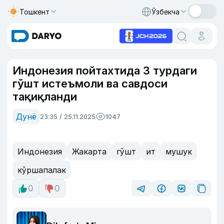
Тошкент
Ўзбекча
Индонезия пойтахтида 3 турдаги
гўшт истеъмоли ва савдоси
тақиқланди
Дунё
23:35 / 25.11.2025
1047
Индонезия
Жакарта
гўшт
ит
мушук
кўршапалак
0
0