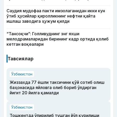
Саудия мудофаа пакти имзолаганидан икки кун
ўтиб ҳусийлар қиролликнинг нефтни қайта
ишлаш заводига ҳужум қилди
“Тансоқчи”: Голливуднинг энг яхши
мелодрамаларидан бирининг кадр ортида қолиб
кетган воқеалари
Тавсиялар
Ўзбекистон
Жиззахда 77 ёшли таксичини қўй сотиб олиш
баҳонасида яйловга олиб бориб ўлдирган
йигит 20 йилга қамалди
Ўзбекистон
Тошкентда ўпирилиб тушган йўл қурилиши