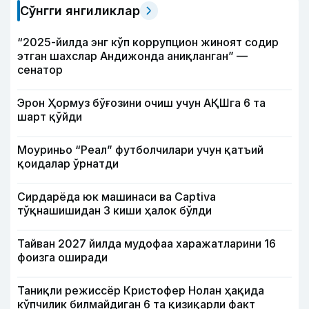
Сўнгги янгиликлар
“2025-йилда энг кўп коррупцион жиноят содир
этган шахслар Андижонда аниқланган” —
сенатор
Эрон Ҳормуз бўғозини очиш учун АҚШга 6 та
шарт қўйди
Моуриньо “Реал” футболчилари учун қатъий
қоидалар ўрнатди
Сирдарёда юк машинаси ва Captiva
тўқнашишидан 3 киши ҳалок бўлди
Тайван 2027 йилда мудофаа харажатларини 16
фоизга оширади
Таниқли режиссёр Кристофер Нолан ҳақида
кўпчилик билмайдиган 6 та қизиқарли факт