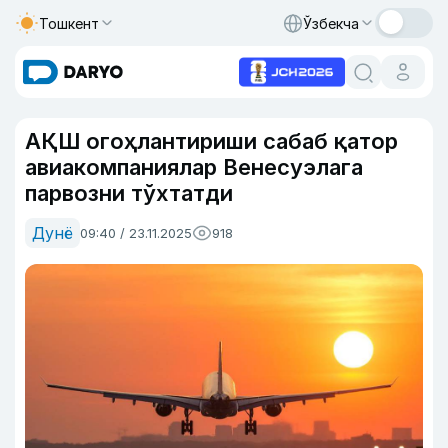
Тошкент
Ўзбекча
АҚШ огоҳлантириши сабаб қатор
авиакомпаниялар Венесуэлага
парвозни тўхтатди
Дунё
09:40 / 23.11.2025
918