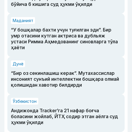
бўйича 6 кишига суд ҳукми ўқилди
Маданият
“У бошқалар бахти учун туғилган эди”. Бир
умр отасини кутган актриса ва дубльяж
устаси Римма Аҳмедованинг синовларга тўла
ҳаёти
Дунё
“Бир оз секинлашиш керак”. Мутахассислар
инсоният сунъий интеллектни бошқара олмай
қолишидан хавотир билдирди
Ўзбекистон
Андижонда Tracker’га 21 нафар боғча
боласини жойлаб, ЙТҲ содир этган аёлга суд
ҳукми ўқилди