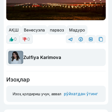
АҚШ
Венесуэла
парвоз
Мадуро
0
0
Zulfiya Karimova
Изоҳлар
рўйхатдан ўтинг
Изоҳ қолдириш учун, аввал