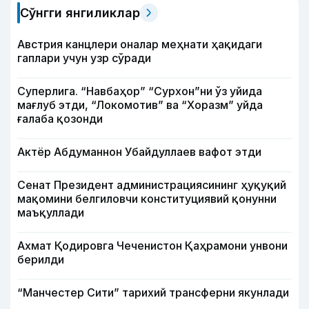
Сўнгги янгиликлар
Австрия канцлери оналар меҳнати ҳақидаги
гаплари учун узр сўради
Суперлига. “Навбаҳор” “Сурхон”ни ўз уйида
мағлуб этди, “Локомотив” ва “Хоразм” уйда
ғалаба қозонди
Актёр Абду­маннон Убайдуллаев вафот этди
Сенат Президент администрациясининг ҳуқуқий
мақомини белгиловчи конституциявий қонунни
маъқуллади
Ахмат Қодировга Чеченистон Қаҳрамони унвони
берилди
“Манчестер Сити” тарихий трансферни якунлади