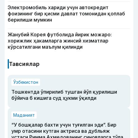
Электромобиль хариди учун автокредит
фоизининг бир қисми давлат томонидан қоплаб
берилиши мумкин
Жанубий Корея футболида йирик можаро:
хорижлик ҳакамларга жинсий хизматлар
кўрсатилгани маълум қилинди
Тавсиялар
Ўзбекистон
Тошкентда ўпирилиб тушган йўл қурилиши
бўйича 6 кишига суд ҳукми ўқилди
Маданият
“У бошқалар бахти учун туғилган эди”. Бир
умр отасини кутган актриса ва дубльяж
устаси Римма Аҳмедованинг синовларга тўла