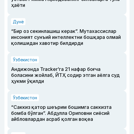
ҳаёти
Дунё
“Бир оз секинлашиш керак”. Мутахассислар
инсоният сунъий интеллектни бошқара олмай
қолишидан хавотир билдирди
Ўзбекистон
Андижонда Tracker’га 21 нафар боғча
боласини жойлаб, ЙТҲ содир этган аёлга суд
ҳукми ўқилди
Ўзбекистон
“Саккиз қатор шеърим бошимга саккизта
бомба бўлган”. Абдулла Ориповни сиёсий
айбловлардан асраб қолган воқеа