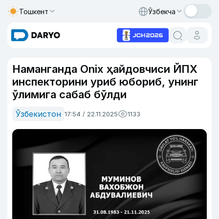
Тошкент
Ўзбекча
Наманганда Onix ҳайдовчиси ЙПХ
инспекторини уриб юбориб, унинг
ўлимига сабаб бўлди
Ўзбекистон
17:54 / 22.11.2025
1133