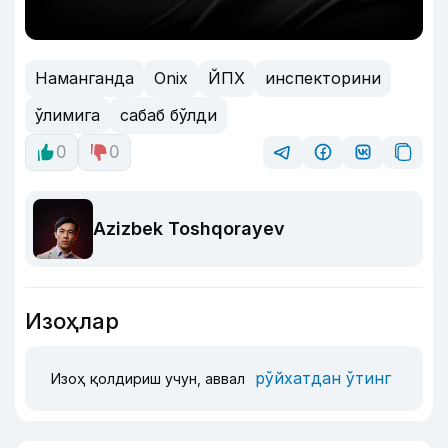
Наманганда
Onix
ЙПХ
инспекторини
ўлимига
сабаб бўлди
0
0
Azizbek Toshqorayev
Изоҳлар
рўйхатдан ўтинг
Изоҳ қолдириш учун, аввал