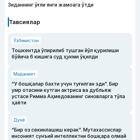
Зиданнинг ўғли янги жамоага ўтди
Тавсиялар
Ўзбекистон
Тошкентда ўпирилиб тушган йўл қурилиши
бўйича 6 кишига суд ҳукми ўқилди
Маданият
“У бошқалар бахти учун туғилган эди”. Бир
умр отасини кутган актриса ва дубльяж
устаси Римма Аҳмедованинг синовларга тўла
ҳаёти
Дунё
“Бир оз секинлашиш керак”. Мутахассислар
инсоният сунъий интеллектни бошқара олмай