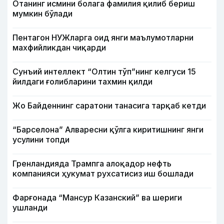
Отанинг исмини болага фамилия қилиб бериш
мумкин бўлади
Пентагон НУЖларга оид янги маълумотларни
махфийликдан чиқарди
Сунъий интеллект “Олтин тўп”нинг келгуси 15
йилдаги ғолибларини тахмин қилди
Жо Байденнинг саратони танасига тарқаб кетди
“Барселона” Алваресни қўлга киритишнинг янги
усулини топди
Гренландияда Трампга алоқадор нефть
компанияси ҳукумат рухсатисиз иш бошлади
Фарғонада “Мансур Казанский” ва шериги
ушланди