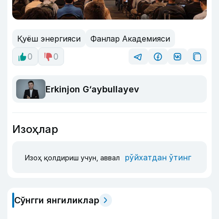
Қуёш энергияси
Фанлар Академияси
0
0
Erkinjon G‘aybullayev
Изоҳлар
рўйхатдан ўтинг
Изоҳ қолдириш учун, аввал
Сўнгги янгиликлар