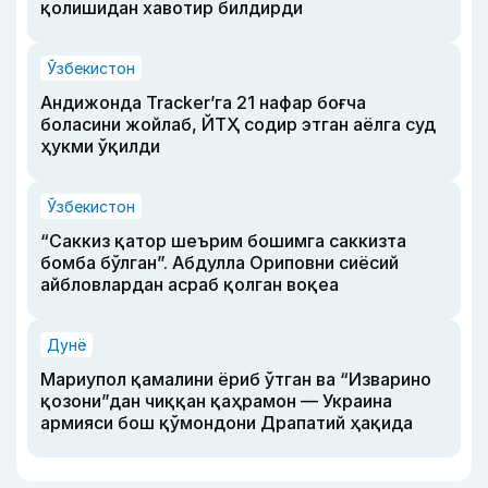
қолишидан хавотир билдирди
Ўзбекистон
Андижонда Tracker’га 21 нафар боғча
боласини жойлаб, ЙТҲ содир этган аёлга суд
ҳукми ўқилди
Ўзбекистон
“Саккиз қатор шеърим бошимга саккизта
бомба бўлган”. Абдулла Ориповни сиёсий
айбловлардан асраб қолган воқеа
Дунё
Мариупол қамалини ёриб ўтган ва “Изварино
қозони”дан чиққан қаҳрамон — Украина
армияси бош қўмондони Драпатий ҳақида