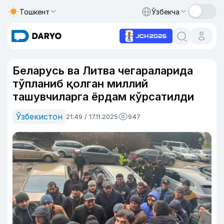
Тошкент
Ўзбекча
Беларусь ва Литва чегараларида
тўпланиб қолган миллий
ташувчиларга ёрдам кўрсатилди
Ўзбекистон
21:49 / 17.11.2025
947