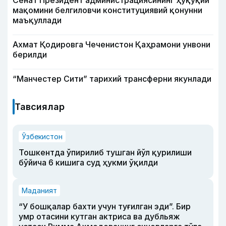
Сенат Президент администрациясининг ҳуқуқий
мақомини белгиловчи конституциявий қонунни
маъқуллади
Ахмат Қодировга Чеченистон Қаҳрамони унвони
берилди
“Манчестер Сити” тарихий трансферни якунлади
Тавсиялар
Ўзбекистон
Тошкентда ўпирилиб тушган йўл қурилиши
бўйича 6 кишига суд ҳукми ўқилди
Маданият
“У бошқалар бахти учун туғилган эди”. Бир
умр отасини кутган актриса ва дубльяж