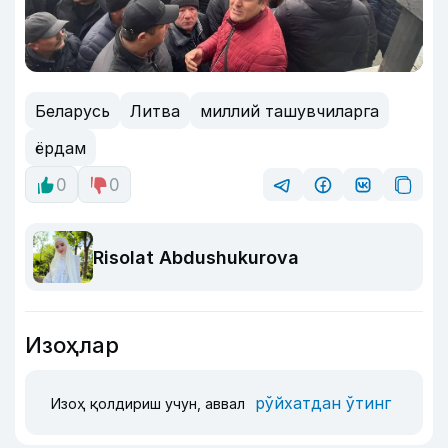
Беларусь
Литва
миллий ташувчиларга
ёрдам
0
0
Risolat Abdushukurova
Изоҳлар
рўйхатдан ўтинг
Изоҳ қолдириш учун, аввал