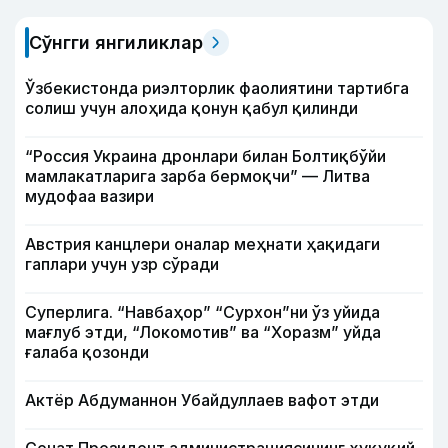
Сўнгги янгиликлар
Ўзбекистонда риэлторлик фаолиятини тартибга
солиш учун алоҳида қонун қабул қилинди
“Россия Украина дронлари билан Болтиқбўйи
мамлакатларига зарба бермоқчи” — Литва
мудофаа вазири
Австрия канцлери оналар меҳнати ҳақидаги
гаплари учун узр сўради
Суперлига. “Навбаҳор” “Сурхон”ни ўз уйида
мағлуб этди, “Локомотив” ва “Хоразм” уйда
ғалаба қозонди
Актёр Абду­маннон Убайдуллаев вафот этди