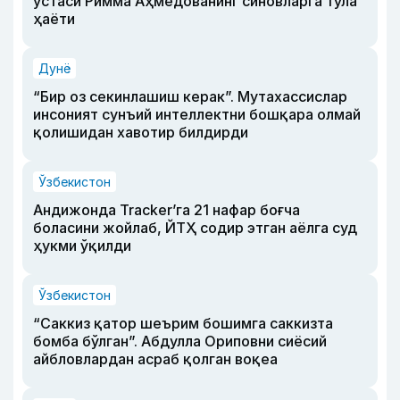
устаси Римма Аҳмедованинг синовларга тўла
ҳаёти
Дунё
“Бир оз секинлашиш керак”. Мутахассислар
инсоният сунъий интеллектни бошқара олмай
қолишидан хавотир билдирди
Ўзбекистон
Андижонда Tracker’га 21 нафар боғча
боласини жойлаб, ЙТҲ содир этган аёлга суд
ҳукми ўқилди
Ўзбекистон
“Саккиз қатор шеърим бошимга саккизта
бомба бўлган”. Абдулла Ориповни сиёсий
айбловлардан асраб қолган воқеа