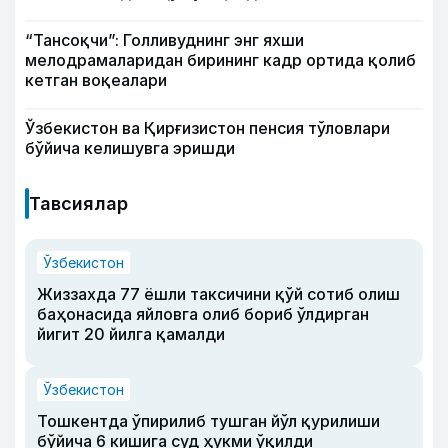
“Тансоқчи”: Голливуднинг энг яхши
мелодрамаларидан бирининг кадр ортида қолиб
кетган воқеалари
Ўзбекистон ва Қирғизистон пенсия тўловлари
бўйича келишувга эришди
Тавсиялар
Ўзбекистон
Жиззахда 77 ёшли таксичини қўй сотиб олиш
баҳонасида яйловга олиб бориб ўлдирган
йигит 20 йилга қамалди
Ўзбекистон
Тошкентда ўпирилиб тушган йўл қурилиши
бўйича 6 кишига суд ҳукми ўқилди