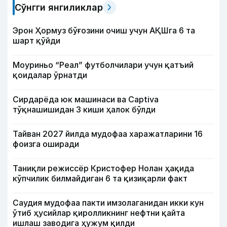
Сўнгги янгиликлар
Эрон Ҳормуз бўғозини очиш учун АҚШга 6 та
шарт қўйди
Моуриньо “Реал” футболчилари учун қатъий
қоидалар ўрнатди
Сирдарёда юк машинаси ва Captiva
тўқнашишидан 3 киши ҳалок бўлди
Тайван 2027 йилда мудофаа харажатларини 16
фоизга оширади
Таниқли режиссёр Кристофер Нолан ҳақида
кўпчилик билмайдиган 6 та қизиқарли факт
Саудия мудофаа пакти имзолаганидан икки кун
ўтиб ҳусийлар қиролликнинг нефтни қайта
ишлаш заводига ҳужум қилди