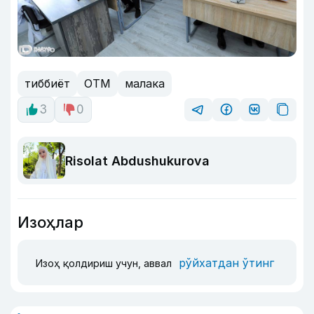
тиббиёт
ОТМ
малака
3
0
Risolat Abdushukurova
Изоҳлар
рўйхатдан ўтинг
Изоҳ қолдириш учун, аввал