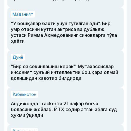
Маданият
“У бошқалар бахти учун туғилган эди”. Бир
умр отасини кутган актриса ва дубльяж
устаси Римма Аҳмедованинг синовларга тўла
ҳаёти
Дунё
“Бир оз секинлашиш керак”. Мутахассислар
инсоният сунъий интеллектни бошқара олмай
қолишидан хавотир билдирди
Ўзбекистон
Андижонда Tracker’га 21 нафар боғча
боласини жойлаб, ЙТҲ содир этган аёлга суд
ҳукми ўқилди