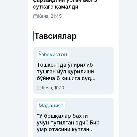
фарзандини урган аёл 3
суткага қамалди
Кеча, 21:45
Тавсиялар
Ўзбекистон
Тошкентда ўпирилиб
тушган йўл қурилиши
бўйича 6 кишига суд
ҳукми ўқилди
Кеча, 10:10
Маданият
“У бошқалар бахти
учун туғилган эди”. Бир
умр отасини кутган
актриса ва дубльяж