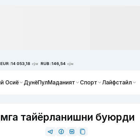
EUR :
RUB :
14 053,18
146,54
сўм
сўм
й Осиё
Дунё
Пул
Маданият
Спорт
Лайфстайл
умга тайёрланишни буюрди