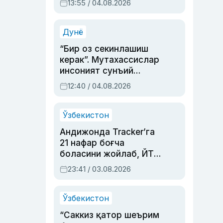
13:55 / 04.08.2026
устаси Римма
Аҳмедованинг
синовларга тўла ҳаёти
Дунё
“Бир оз секинлашиш
керак”. Мутахассислар
инсоният сунъий
интеллектни бошқара
12:40 / 04.08.2026
олмай қолишидан
хавотир билдирди
Ўзбекистон
Андижонда Tracker’га
21 нафар боғча
боласини жойлаб, ЙТҲ
содир этган аёлга суд
23:41 / 03.08.2026
ҳукми ўқилди
Ўзбекистон
“Саккиз қатор шеърим