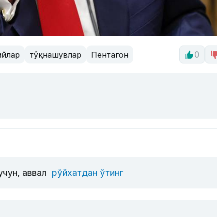
ийлар
тўқнашувлар
Пентагон
0
учун, аввал
рўйхатдан ўтинг