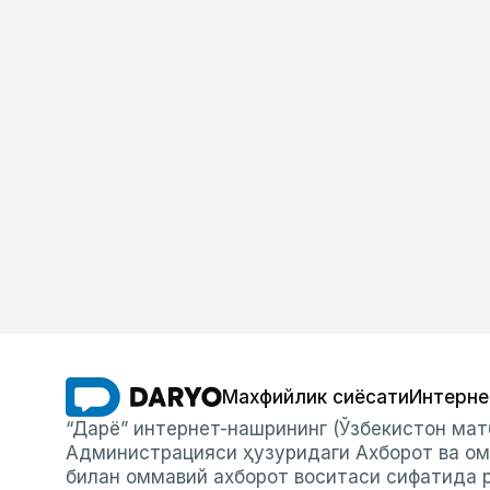
Махфийлик сиёсати
Интерне
“Дарё” интернет-нашрининг (Ўзбекистон мат
Администрацияси ҳузуридаги Ахборот ва ом
билан оммавий ахборот воситаси сифатида р