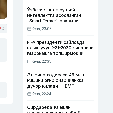
Ўзбекистонда сунъий
интеллектга асосланган
“Smart Fermer” рақамли
платформаси ишга
0
Кеча, 23:05
туширилади
FIFA президенти сайловда
ютиш учун ЖЧ-2030 финалини
Марокашга топширмоқчи
Кеча, 22:35
Эл Нино ҳодисаси 49 млн
кишини оғир очарчиликка
дучор қилади — БМТ
Кеча, 22:24
Сирдарёда 10 ёшли