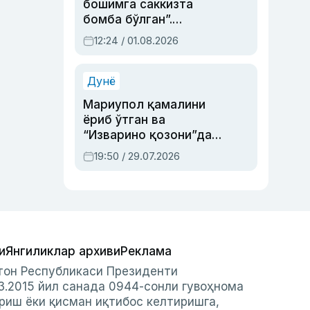
бошимга саккизта
бомба бўлган”.
Абдулла Ориповни
12:24 / 01.08.2026
сиёсий айбловлардан
асраб қолган воқеа
Дунё
Мариупол қамалини
ёриб ўтган ва
“Изварино қозони”дан
чиққан қаҳрамон —
19:50 / 29.07.2026
Украина армияси бош
қўмондони Драпатий
ҳақида
и
Янгиликлар архиви
Реклама
стон Республикаси Президенти
3.2015 йил санада 0944-сонли гувоҳнома
риш ёки қисман иқтибос келтиришга,