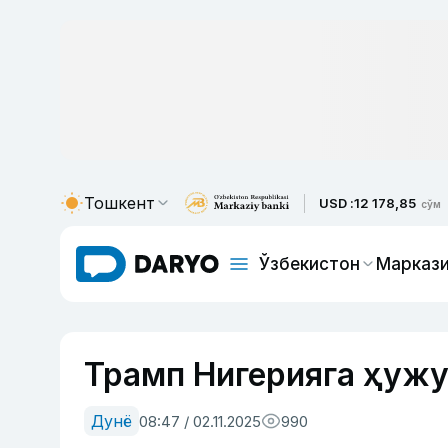
Тошкент
USD :
12 178,85
сўм
Ўзбекистон
Маркази
Трамп Нигерияга ҳуж
Дунё
08:47 / 02.11.2025
990