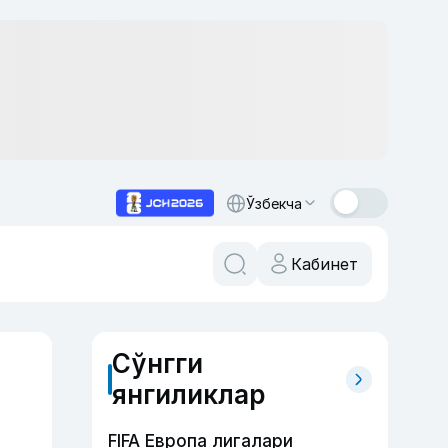
Ўзбекча
Кабинет
Сўнгги
янгиликлар
FIFA Европа лигалари