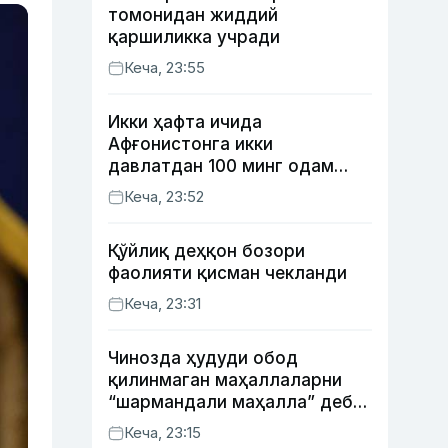
томонидан жиддий
қаршиликка учради
Кеча, 23:55
Икки ҳафта ичида
Афғонистонга икки
давлатдан 100 минг одам
қайтиб келди
Кеча, 23:52
Қўйлиқ деҳқон бозори
фаолияти қисман чекланди
Кеча, 23:31
Чинозда ҳудуди обод
қилинмаган маҳаллаларни
“шармандали маҳалла” деб
белгилаш бошланди
Кеча, 23:15