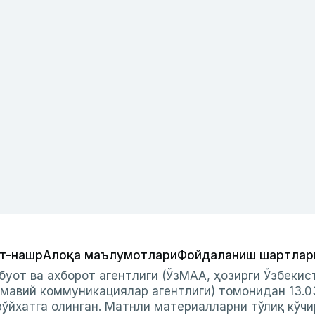
т-нашр
Алоқа маълумотлари
Фойдаланиш шартлар
буот ва ахборот агентлиги (ЎзМАА, ҳозирги Ўзбеки
мавий коммуникациялар агентлиги) томонидан 13.0
ўйхатга олинган. Матнли материалларни тўлиқ кўчи