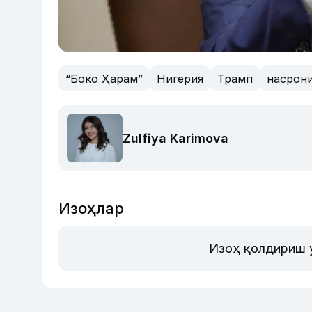
“Боко Ҳарам”
Нигерия
Трамп
насрон
Zulfiya Karimova
Изоҳлар
Изоҳ қолдириш 