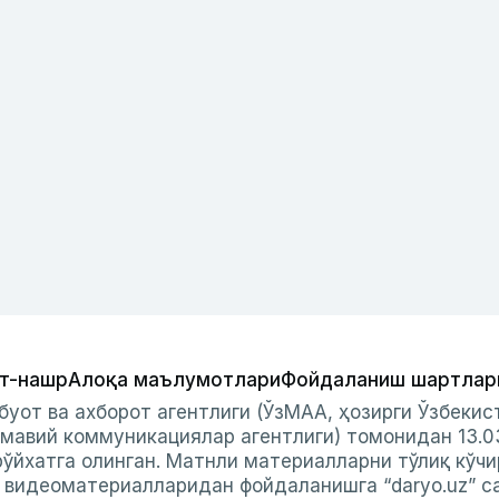
т-нашр
Алоқа маълумотлари
Фойдаланиш шартлар
буот ва ахборот агентлиги (ЎзМАА, ҳозирги Ўзбеки
мавий коммуникациялар агентлиги) томонидан 13.0
ўйхатга олинган. Матнли материалларни тўлиқ кўчи
и видеоматериалларидан фойдаланишга “daryo.uz” с