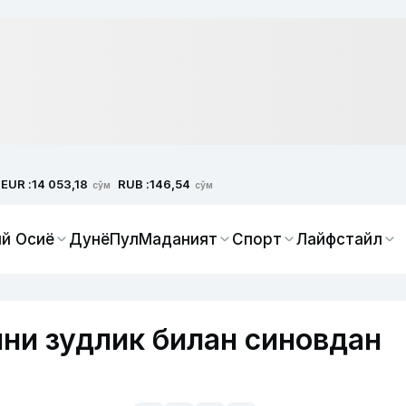
EUR :
RUB :
14 053,18
146,54
сўм
сўм
й Осиё
Дунё
Пул
Маданият
Спорт
Лайфстайл
ни зудлик билан синовдан