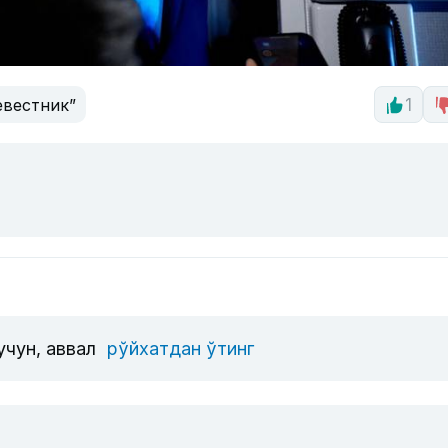
евестник”
1
учун, аввал
рўйхатдан ўтинг