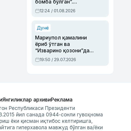
бомба бўлган”.
Абдулла Ориповни
12:24 / 01.08.2026
сиёсий айбловлардан
асраб қолган воқеа
Дунё
Мариупол қамалини
ёриб ўтган ва
“Изварино қозони”дан
чиққан қаҳрамон —
19:50 / 29.07.2026
Украина армияси бош
қўмондони Драпатий
ҳақида
и
Янгиликлар архиви
Реклама
стон Республикаси Президенти
3.2015 йил санада 0944-сонли гувоҳнома
риш ёки қисман иқтибос келтиришга,
айтига гиперхавола мавжуд бўлган ва/ёки