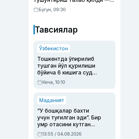
тушунтириш талаб қилди —
WP
Бугун, 09:30
Тавсиялар
Ўзбекистон
Тошкентда ўпирилиб
тушган йўл қурилиши
бўйича 6 кишига суд
ҳукми ўқилди
Кеча, 10:10
Маданият
“У бошқалар бахти
учун туғилган эди”. Бир
умр отасини кутган
актриса ва дубльяж
13:55 / 04.08.2026
устаси Римма