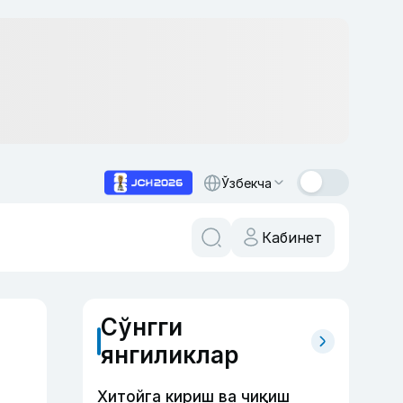
Ўзбекча
Кабинет
Сўнгги
янгиликлар
Хитойга кириш ва чиқиш