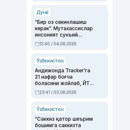
Аҳмедованинг
синовларга тўла ҳаёти
Дунё
“Бир оз секинлашиш
керак”. Мутахассислар
инсоният сунъий
интеллектни бошқара
12:40 / 04.08.2026
олмай қолишидан
хавотир билдирди
Ўзбекистон
Андижонда Tracker’га
21 нафар боғча
боласини жойлаб, ЙТҲ
содир этган аёлга суд
23:41 / 03.08.2026
ҳукми ўқилди
Ўзбекистон
“Саккиз қатор шеърим
бошимга саккизта