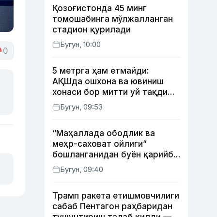
Қозоғистонда 45 минг
томошабинга мўлжалланган
стадион қурилади
Бугун, 10:00
0
5 метрга ҳам етмайди:
АҚШда ошхона ва ювиниш
хонаси бор митти уй тақдим
этилди
Бугун, 09:53
“Маҳаллада ободлик ва
меҳр-саховат ойлиги”
бошланганидан буён қарийб
350 та экологик
Бугун, 09:40
ҳуқуқбузарлик аниқланди
Трамп ракета етишмовчилиги
сабаб Пентагон раҳбаридан