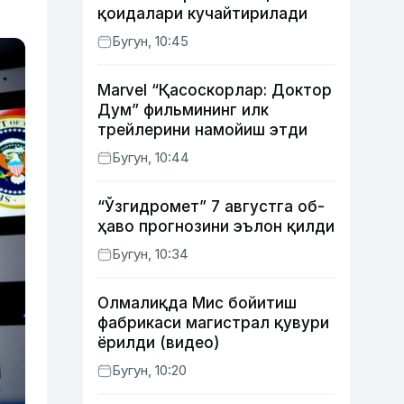
қоидалари кучайтирилади
Бугун, 10:45
Marvel “Қасоскорлар: Доктор
Дум” фильмининг илк
трейлерини намойиш этди
Бугун, 10:44
“Ўзгидромет” 7 августга об-
ҳаво прогнозини эълон қилди
Бугун, 10:34
Олмалиқда Мис бойитиш
фабрикаси магистрал қувури
ёрилди (видео)
Бугун, 10:20