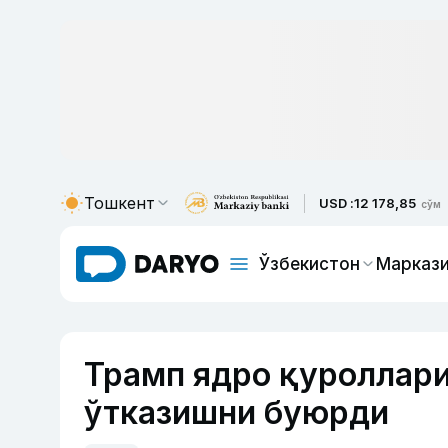
Тошкент
USD :
12 178,85
сўм
Ўзбекистон
Маркази
Трамп ядро қуроллари
ўтказишни буюрди