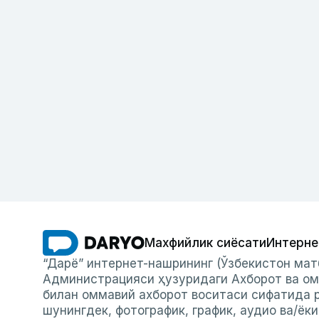
Махфийлик сиёсати
Интерне
“Дарё” интернет-нашрининг (Ўзбекистон мат
Администрацияси ҳузуридаги Ахборот ва ом
билан оммавий ахборот воситаси сифатида р
шунингдек, фотографик, график, аудио ва/ёк