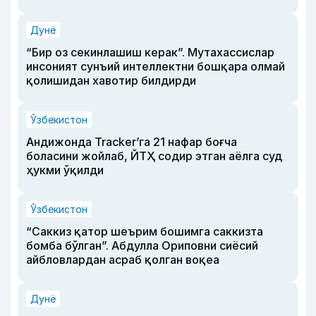
Дунё
“Бир оз секинлашиш керак”. Мутахассислар
инсоният сунъий интеллектни бошқара олмай
қолишидан хавотир билдирди
Ўзбекистон
Андижонда Tracker’га 21 нафар боғча
боласини жойлаб, ЙТҲ содир этган аёлга суд
ҳукми ўқилди
Ўзбекистон
“Саккиз қатор шеърим бошимга саккизта
бомба бўлган”. Абдулла Ориповни сиёсий
айбловлардан асраб қолган воқеа
Дунё