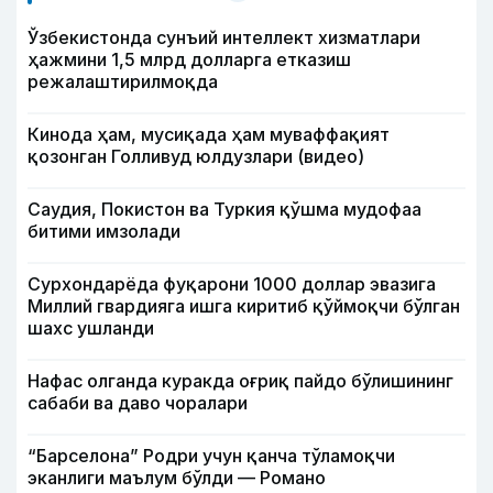
Ўзбекистонда сунъий интеллект хизматлари
ҳажмини 1,5 млрд долларга етказиш
режалаштирилмоқда
Кинода ҳам, мусиқада ҳам муваффақият
қозонган Голливуд юлдузлари (видео)
Саудия, Покистон ва Туркия қўшма мудофаа
битими имзолади
Сурхондарёда фуқарони 1000 доллар эвазига
Миллий гвардияга ишга киритиб қўймоқчи бўлган
шахс ушланди
Нафас олганда куракда оғриқ пайдо бўлишининг
сабаби ва даво чоралари
“Барселона” Родри учун қанча тўламоқчи
эканлиги маълум бўлди — Романо