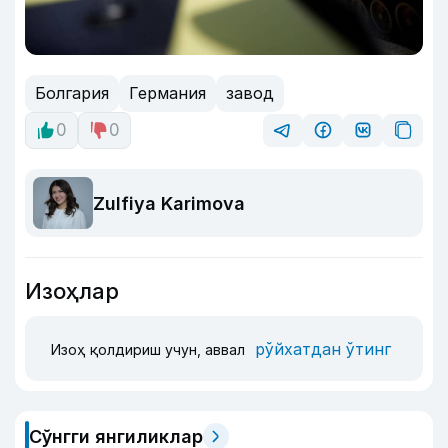
Болгария
Германия
завод
0
0
Zulfiya Karimova
Изоҳлар
рўйхатдан ўтинг
Изоҳ қолдириш учун, аввал
Сўнгги янгиликлар