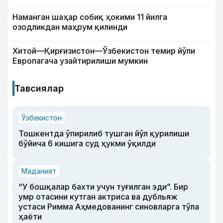
Наманган шаҳар собиқ ҳокими 11 йилга
озодликдан маҳрум қилинди
Хитой—Қирғизистон—Ўзбекистон темир йўли
Европагача узайтирилиши мумкин
Тавсиялар
Ўзбекистон
Тошкентда ўпирилиб тушган йўл қурилиши
бўйича 6 кишига суд ҳукми ўқилди
Маданият
“У бошқалар бахти учун туғилган эди”. Бир
умр отасини кутган актриса ва дубльяж
устаси Римма Аҳмедованинг синовларга тўла
ҳаёти